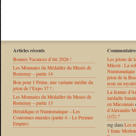
Articles récents
Commentaires
Bonnes Vacances d’été 2026 !
Les jetons de l
Mâcon : La solu
Les Monnaies du Médailler du Musée de
Numismatique
Romenay – partie 14
jeton de la B
Bon pour 1 Prime, une variante inédite du
reste un mystèr
jeton de l’Expo 37 ! :
La Jeanne d’Ar
Les Monnaies du Médailler du Musée de
médaille banal
Romenay – partie 13
en Mâconnais
d’Alexandre Mo
Héraldique et Numismatique – Les
(1/2) ?
Couronnes murales (partie 4 – Le Premier
Empire)
mg
dans
Les m
1 franc Morlon