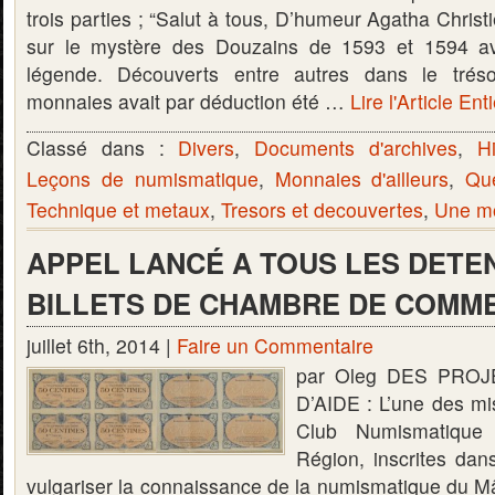
trois parties ; “Salut à tous, D’humeur Agatha Christ
sur le mystère des Douzains de 1593 et 1594 a
légende. Découverts entre autres dans le tré
monnaies avait par déduction été …
Lire l'Article Ent
Classé dans :
Divers
,
Documents d'archives
,
Hi
Leçons de numismatique
,
Monnaies d'ailleurs
,
Qu
Technique et metaux
,
Tresors et decouvertes
,
Une mo
APPEL LANCÉ A TOUS LES DETE
BILLETS DE CHAMBRE DE COMM
juillet 6th, 2014 |
Faire un Commentaire
par Oleg DES PROJ
D’AIDE : L’une des mi
Club Numismatiqu
Région, inscrites dan
vulgariser la connaissance de la numismatique du Mâ