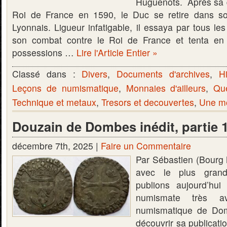
Huguenots. Après sa d
Roi de France en 1590, le Duc se retire dans 
Lyonnais. Ligueur infatigable, il essaya par tous l
son combat contre le Roi de France et tenta en
possessions …
Lire l'Article Entier »
Classé dans :
Divers
,
Documents d'archives
,
Hi
Leçons de numismatique
,
Monnaies d'ailleurs
,
Qu
Technique et metaux
,
Tresors et decouvertes
,
Une mo
Douzain de Dombes inédit, partie 
décembre 7th, 2025 |
Faire un Commentaire
Par Sébastien (Bourg
avec le plus grand
publions aujourd’hui 
numismate très a
numismatique de Dom
découvrir sa publicati