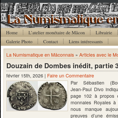
Home
L’atelier monétaire de Mâcon
Librairie
Galerie Photo
Contact
Liens intéressants
La Numismatique en Mâconnais
»
Articles avec le M
Douzain de Dombes inédit, partie 3 
février 15th, 2026 |
Faire un Commentaire
Par Sébastien (Bo
Jean-Paul Divo indiq
page 102 à propos d
monnaies Royales à 
nous manque aujour
preuves d’une émis