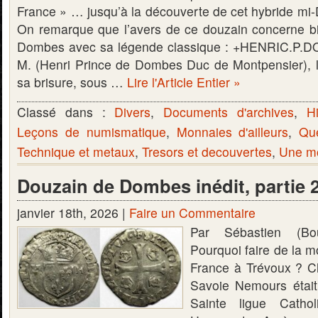
France » … jusqu’à la découverte de cet hybride 
On remarque que l’avers de ce douzain concerne bi
Dombes avec sa légende classique : +HENRIC.P
M. (Henri Prince de Dombes Duc de Montpensier), 
sa brisure, sous …
Lire l'Article Entier »
Classé dans :
Divers
,
Documents d'archives
,
Hi
Leçons de numismatique
,
Monnaies d'ailleurs
,
Qu
Technique et metaux
,
Tresors et decouvertes
,
Une mo
Douzain de Dombes inédit, partie 
janvier 18th, 2026 |
Faire un Commentaire
Par Sébastien (Bo
Pourquoi faire de la 
France à Trévoux ? 
Savoie Nemours était
Sainte ligue Catho