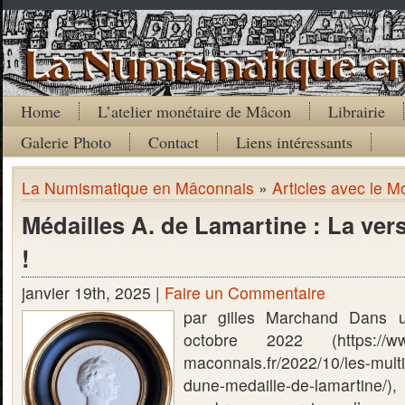
Home
L’atelier monétaire de Mâcon
Librairie
Galerie Photo
Contact
Liens intéressants
La Numismatique en Mâconnais
»
Articles avec le M
Médailles A. de Lamartine : La vers
!
janvier 19th, 2025 |
Faire un Commentaire
par gilles Marchand Dans u
octobre 2022 (https://www
maconnais.fr/2022/10/les-multi
dune-medaille-de-lamartine/),