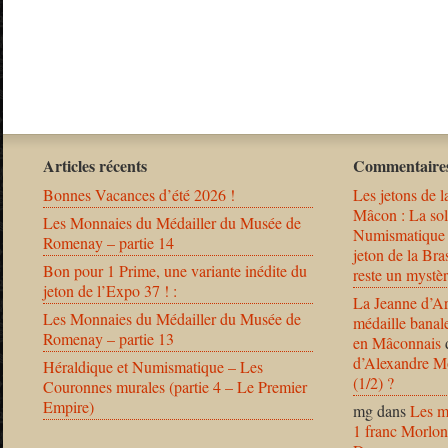
Articles récents
Commentaires
Bonnes Vacances d’été 2026 !
Les jetons de l
Mâcon : La solu
Les Monnaies du Médailler du Musée de
Numismatique
Romenay – partie 14
jeton de la B
Bon pour 1 Prime, une variante inédite du
reste un mystèr
jeton de l’Expo 37 ! :
La Jeanne d’Ar
Les Monnaies du Médailler du Musée de
médaille banal
Romenay – partie 13
en Mâconnais
d’Alexandre Mo
Héraldique et Numismatique – Les
(1/2) ?
Couronnes murales (partie 4 – Le Premier
Empire)
mg
dans
Les m
1 franc Morlon