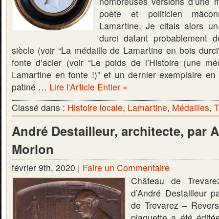
nombreuses versions d’une méd
poète et politicien mâco
Lamartine. Je citais alors u
durci datant probablement 
siècle (voir “La médaille de Lamartine en bois durci
fonte d’acier (voir “Le poids de l’Histoire (une mé
Lamartine en fonte !)” et un dernier exemplaire en
patiné …
Lire l'Article Entier »
Classé dans :
Histoire locale
,
Lamartine
,
Médailles
,
T
André Destailleur, architecte, par 
Morlon
février 9th, 2020 |
Faire un Commentaire
Château de Trevarez
d’André Destailleur 
de Trevarez – Revers
plaquette a été édit