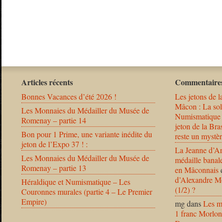
Articles récents
Commentaires
Bonnes Vacances d’été 2026 !
Les jetons de l
Mâcon : La solu
Les Monnaies du Médailler du Musée de
Numismatique
Romenay – partie 14
jeton de la B
Bon pour 1 Prime, une variante inédite du
reste un mystèr
jeton de l’Expo 37 ! :
La Jeanne d’Ar
Les Monnaies du Médailler du Musée de
médaille banal
Romenay – partie 13
en Mâconnais
d’Alexandre Mo
Héraldique et Numismatique – Les
(1/2) ?
Couronnes murales (partie 4 – Le Premier
Empire)
mg
dans
Les m
1 franc Morlon