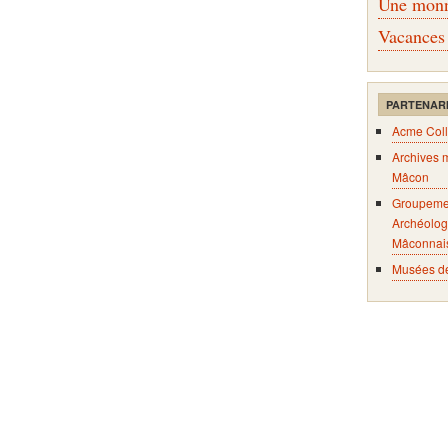
Une monna
Vacances
PARTENAR
Acme Coll
Archives 
Mâcon
Groupeme
Archéolog
Mâconnai
Musées d