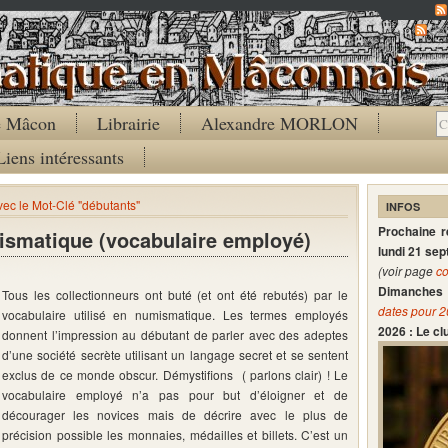
Co
de Mâcon
Librairie
Alexandre MORLON
Liens intéressants
avec le Mot-Clé "débutants"
INFOS
Prochaine 
ismatique (vocabulaire employé)
lundi 21 se
(voir page
co
Dimanches 
Tous les collectionneurs ont buté (et ont été rebutés) par le
dates pour 
vocabulaire utilisé en numismatique. Les termes employés
2026 : Le c
donnent l’impression au débutant de parler avec des adeptes
d’une société secrète utilisant un langage secret et se sentent
exclus de ce monde obscur. Démystifions ( parlons clair) ! Le
vocabulaire employé n’a pas pour but d’éloigner et de
décourager les novices mais de décrire avec le plus de
précision possible les monnaies, médailles et billets. C’est un