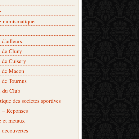
e
e numismatique
s
d'ailleurs
 de Cluny
 de Cuisery
 de Macon
 de Tournus
s du Club
que des societes sportives
s – Reponses
e et metaux
t decouvertes