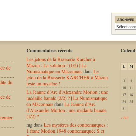
ARCHIVES
Archives
Commentaires récents
Calendr
Les jetons de la Brasserie Karcher à
Mâcon : La solution ! (1/2) | La
L
M
sée de
Numismatique en Mâconnais
dans
Le
jeton de la Brasserie KARCHER à Mâcon
3
4
dite du
reste un mystère !
10
11
La Jeanne d’Arc d’Alexandre Morlon : une
17
18
sée de
médaille banale (2/2) ? | La Numismatique
24
25
en Mâconnais
dans
La Jeanne d’Arc
31
d’Alexandre Morlon : une médaille banale
(1/2) ?
Premier
« Juil
mg
dans
Les mystères des contremarques :
1 franc Morlon 1948 contremarquée S et