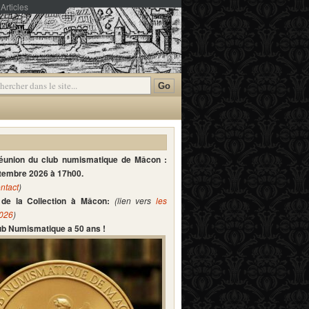
Articles
mmentaires
réunion du club numismatique de Mâcon :
ptembre 2026 à 17h00.
ntact
)
de la Collection à Mâcon:
(lien vers
les
2026
)
lub Numismatique a 50 ans !