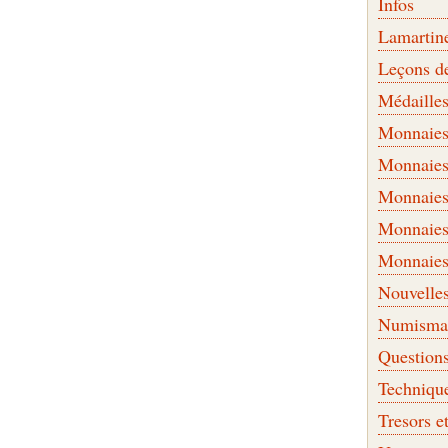
Infos
Lamartin
Leçons d
Médaille
Monnaies 
Monnaies
Monnaies
Monnaies
Monnaies
Nouvelle
Numismati
Question
Techniqu
Tresors e