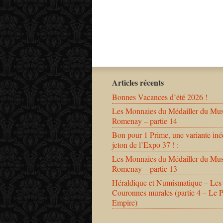
Articles récents
Bonnes Vacances d’été 2026 !
Les Monnaies du Médailler du Mu
Romenay – partie 14
Bon pour 1 Prime, une variante iné
jeton de l’Expo 37 ! :
Les Monnaies du Médailler du Mu
Romenay – partie 13
Héraldique et Numismatique – Les
Couronnes murales (partie 4 – Le 
Empire)