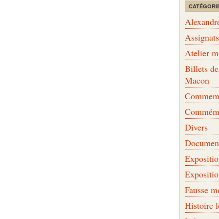
CATÉGORI
Alexandr
Assignat
Atelier 
Billets 
Macon
Commemor
Commémo
Divers
Document
Expositi
Expositi
Fausse m
Histoire 