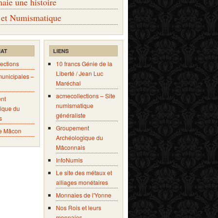
ie une histoire
 et Numismatique
IAT
LIENS
ections
10 francs Génie de la
Liberté / Jean Luc
municipales –
Maréchal
acmecollections – Site
nt
numismatique
ique du
généraliste
s
Groupement
e Mâcon
Archéologique du
Mâconnais
InfoNumis
Le site des métaux et
alliages monétaires
Monnaies de l'Yonne
Nos Rois et leurs
monnaies