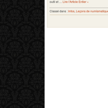
outil et …
Lire l'Article Entier »
Classé dans :
Infos
,
Leçons de numismatiqu