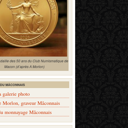
édaille des 50 ans du Club Numismatique de
Macon (d’après A Morlon)
 DU MÂCONNAIS
a galerie photo
e Morlon, graveur Mâconnais
 du monnayage Mâconnais