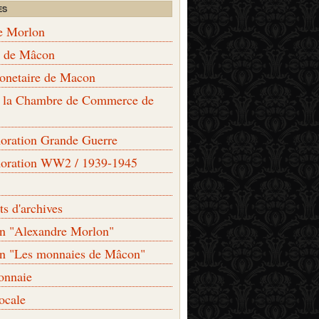
ES
e Morlon
s de Mâcon
monetaire de Macon
de la Chambre de Commerce de
ation Grande Guerre
ration WW2 / 1939-1945
s d'archives
on "Alexandre Morlon"
on "Les monnaies de Mâcon"
onnaie
locale