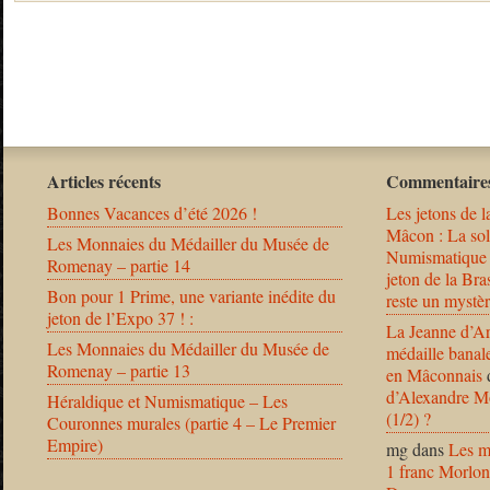
Articles récents
Commentaires
Bonnes Vacances d’été 2026 !
Les jetons de l
Mâcon : La solu
Les Monnaies du Médailler du Musée de
Numismatique
Romenay – partie 14
jeton de la B
Bon pour 1 Prime, une variante inédite du
reste un mystèr
jeton de l’Expo 37 ! :
La Jeanne d’Ar
Les Monnaies du Médailler du Musée de
médaille banal
Romenay – partie 13
en Mâconnais
d’Alexandre Mo
Héraldique et Numismatique – Les
(1/2) ?
Couronnes murales (partie 4 – Le Premier
Empire)
mg
dans
Les m
1 franc Morlon