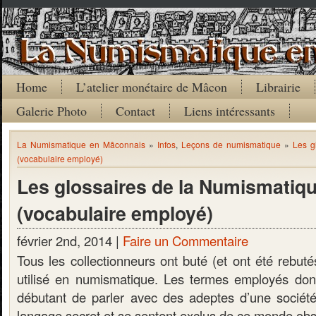
Home
L’atelier monétaire de Mâcon
Librairie
Galerie Photo
Contact
Liens intéressants
La Numismatique en Mâconnais
»
Infos
,
Leçons de numismatique
»
Les g
(vocabulaire employé)
Les glossaires de la Numismatiq
(vocabulaire employé)
février 2nd, 2014 |
Faire un Commentaire
Tous les collectionneurs ont buté (et ont été rebuté
utilisé en numismatique. Les termes employés don
débutant de parler avec des adeptes d’une société 
langage secret et se sentent exclus de ce monde obs