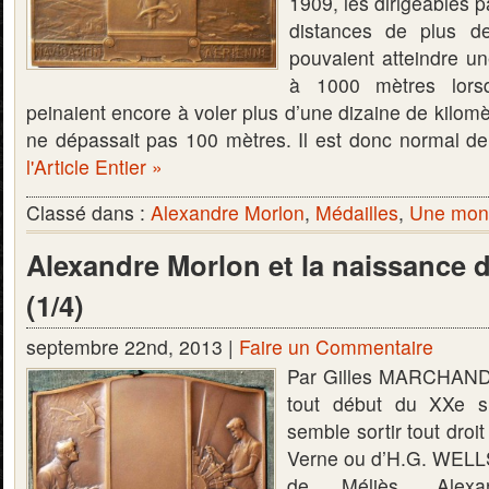
1909, les dirigeables p
distances de plus d
pouvaient atteindre un
à 1000 mètres lors
peinaient encore à voler plus d’une dizaine de kilomè
ne dépassait pas 100 mètres. Il est donc normal d
l'Article Entier »
Classé dans :
Alexandre Morlon
,
Médailles
,
Une monn
Alexandre Morlon et la naissance de
(1/4)
septembre 22nd, 2013 |
Faire un Commentaire
Par Gilles MARCHAND 
tout début du XXe siè
semble sortir tout droi
Verne ou d’H.G. WELLS
de Méliès. Alex