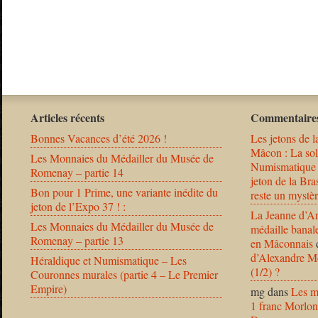
Articles récents
Commentaires
Bonnes Vacances d’été 2026 !
Les jetons de l
Mâcon : La solu
Les Monnaies du Médailler du Musée de
Numismatique
Romenay – partie 14
jeton de la B
Bon pour 1 Prime, une variante inédite du
reste un mystèr
jeton de l’Expo 37 ! :
La Jeanne d’Ar
Les Monnaies du Médailler du Musée de
médaille banal
Romenay – partie 13
en Mâconnais
d’Alexandre Mo
Héraldique et Numismatique – Les
(1/2) ?
Couronnes murales (partie 4 – Le Premier
Empire)
mg
dans
Les m
1 franc Morlon