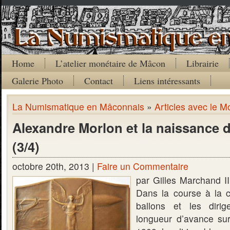
Home
L’atelier monétaire de Mâcon
Librairie
Galerie Photo
Contact
Liens intéressants
La Numismatique en Mâconnais
»
Articles avec le M
Alexandre Morlon et la naissance de
(3/4)
octobre 20th, 2013 |
Faire un Commentaire
par Gilles Marchand II
Dans la course à la co
ballons et les diri
longueur d’avance su