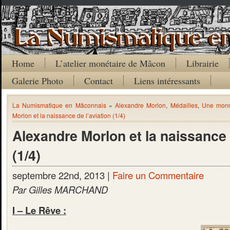
Home
L’atelier monétaire de Mâcon
Librairie
Galerie Photo
Contact
Liens intéressants
La Numismatique en Mâconnais
»
Alexandre Morlon
,
Médailles
,
Une monn
Morlon et la naissance de l’aviation (1/4)
Alexandre Morlon et la naissance 
(1/4)
septembre 22nd, 2013 |
Faire un Commentaire
Par Gilles MARCHAND
I – Le Rêve :