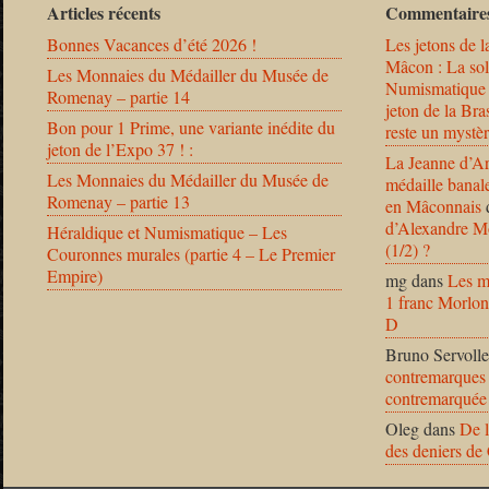
Articles récents
Commentaires
Bonnes Vacances d’été 2026 !
Les jetons de l
Mâcon : La solu
Les Monnaies du Médailler du Musée de
Numismatique
Romenay – partie 14
jeton de la B
Bon pour 1 Prime, une variante inédite du
reste un mystèr
jeton de l’Expo 37 ! :
La Jeanne d’Ar
Les Monnaies du Médailler du Musée de
médaille banal
Romenay – partie 13
en Mâconnais
d’Alexandre Mo
Héraldique et Numismatique – Les
(1/2) ?
Couronnes murales (partie 4 – Le Premier
Empire)
mg
dans
Les m
1 franc Morlon
D
Bruno Servolle
contremarques 
contremarquée
Oleg
dans
De l
des deniers de