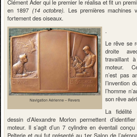
Clément Ader qui le premier le réalisa et fit un prem
en 1897
(14 octobre).
Les premières machines vol
fortement des oiseaux.
.
Le rêve se r
droite av
travaillant 
moteur. Ce
n’est pas a
l’invention 
l’homme n’a
son rêve aér
Navigation Aérienne – Revers
La fidélité
dessin d’Alexandre Morlon permettent d’identifie
moteur. Il s’agit d’un 7 cylindre en éventail conçu
Pelterie et qui fut présenté au 1er Salon de l’aéro