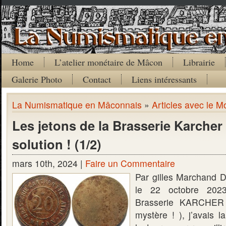
Home
L’atelier monétaire de Mâcon
Librairie
Galerie Photo
Contact
Liens intéressants
La Numismatique en Mâconnais
»
Articles avec le M
Les jetons de la Brasserie Karcher
solution ! (1/2)
mars 10th, 2024 |
Faire un Commentaire
Par gilles Marchand D
le 22 octobre 202
Brasserie KARCHER
mystère ! ), j’avais 