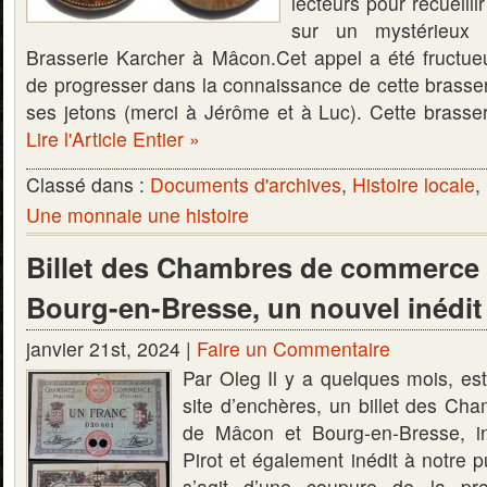
lecteurs pour recueill
sur un mystérieux 
Brasserie Karcher à Mâcon.Cet appel a été fructueu
de progresser dans la connaissance de cette brasse
ses jetons (merci à Jérôme et à Luc). Cette brasser
Lire l'Article Entier »
Classé dans :
Documents d'archives
,
Histoire locale
,
Une monnaie une histoire
Billet des Chambres de commerce
Bourg-en-Bresse, un nouvel inédit
janvier 21st, 2024 |
Faire un Commentaire
Par Oleg Il y a quelques mois, es
site d’enchères, un billet des C
de Mâcon et Bourg-en-Bresse, in
Pirot et également inédit à notre p
s’agit d’une coupure de la pr