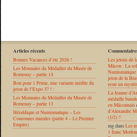
Articles récents
Commentaires
Bonnes Vacances d’été 2026 !
Les jetons de l
Mâcon : La solu
Les Monnaies du Médailler du Musée de
Numismatique
Romenay – partie 14
jeton de la B
Bon pour 1 Prime, une variante inédite du
reste un mystèr
jeton de l’Expo 37 ! :
La Jeanne d’Ar
Les Monnaies du Médailler du Musée de
médaille banal
Romenay – partie 13
en Mâconnais
d’Alexandre Mo
Héraldique et Numismatique – Les
(1/2) ?
Couronnes murales (partie 4 – Le Premier
Empire)
mg
dans
Les m
1 franc Morlon