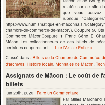
Mâcon et de Bourg e
relatée sur ce site da
que vous pouvez r
rubrique “Catégorie
https://www.numismatique-en-maconnais.fr/category/bi
chambre-de-commerce-de-macon/). Coupure 50 Cts
Commerce MâconCoupure 1 Franc Série E Ch
Mâcon Les collectionneurs de ces billets de néce
certaines coupures ont …
Lire l'Article Entier »
Classé dans :
Billets de la Chambre de Commerce 
d'archives
,
Histoire locale
,
Monnaies de Macon
,
Tech
Assignats de Mâcon : Le coût de f
billets
juin 28th, 2020 |
Faire un Commentaire
Par Gilles Marchand 
relatives la réalisat