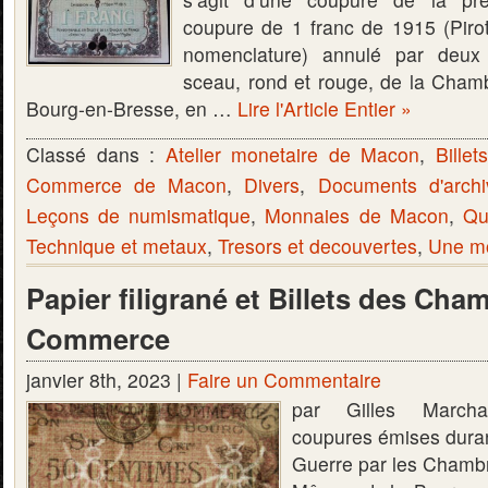
coupure de 1 franc de 1915 (Pirot
nomenclature) annulé par deux 
sceau, rond et rouge, de la Cha
Bourg-en-Bresse, en …
Lire l'Article Entier »
Classé dans :
Atelier monetaire de Macon
,
Bille
Commerce de Macon
,
Divers
,
Documents d'archi
Leçons de numismatique
,
Monnaies de Macon
,
Qu
Technique et metaux
,
Tresors et decouvertes
,
Une mo
Papier filigrané et Billets des Cha
Commerce
janvier 8th, 2023 |
Faire un Commentaire
par Gilles Marcha
coupures émises duran
Guerre par les Cham