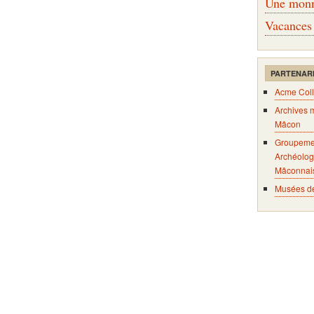
Une monna
Vacances
PARTENAR
Acme Coll
Archives 
Mâcon
Groupeme
Archéolog
Mâconnai
Musées d