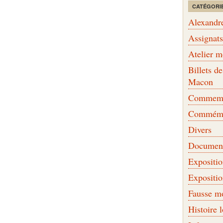
CATÉGORI
Alexandr
Assignat
Atelier 
Billets 
Macon
Commemor
Commémo
Divers
Document
Expositi
Expositi
Fausse m
Histoire 