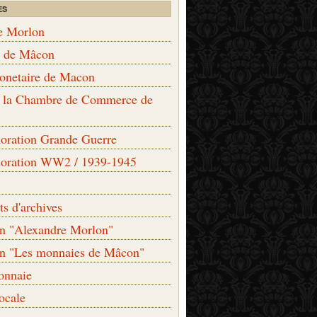
ES
e Morlon
s de Mâcon
monetaire de Macon
de la Chambre de Commerce de
ation Grande Guerre
ration WW2 / 1939-1945
s d'archives
on "Alexandre Morlon"
on "Les monnaies de Mâcon"
onnaie
locale