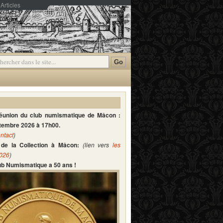
Articles
mmentaires
réunion du club numismatique de Mâcon :
ptembre 2026 à 17h00.
ntact
)
de la Collection à Mâcon:
(lien vers
les
2026
)
lub Numismatique a 50 ans !