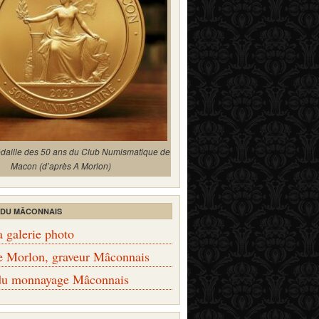
édaille des 50 ans du Club Numismatique de
Macon (d’après A Morlon)
 DU MÂCONNAIS
a galerie photo
e Morlon, graveur Mâconnais
 du monnayage Mâconnais