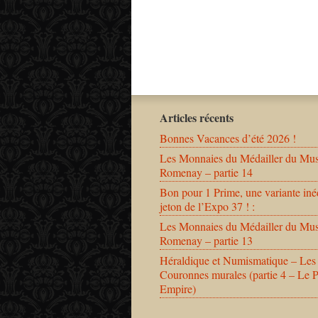
Articles récents
Bonnes Vacances d’été 2026 !
Les Monnaies du Médailler du Mu
Romenay – partie 14
Bon pour 1 Prime, une variante iné
jeton de l’Expo 37 ! :
Les Monnaies du Médailler du Mu
Romenay – partie 13
Héraldique et Numismatique – Les
Couronnes murales (partie 4 – Le 
Empire)