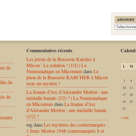
ARCHIVES
Archives
Commentaires récents
Calendr
Les jetons de la Brasserie Karcher à
Mâcon : La solution ! (1/2) | La
L
M
sée de
Numismatique en Mâconnais
dans
Le
jeton de la Brasserie KARCHER à Mâcon
3
4
dite du
reste un mystère !
10
11
La Jeanne d’Arc d’Alexandre Morlon : une
17
18
sée de
médaille banale (2/2) ? | La Numismatique
24
25
en Mâconnais
dans
La Jeanne d’Arc
31
d’Alexandre Morlon : une médaille banale
(1/2) ?
Premier
« Juil
mg
dans
Les mystères des contremarques :
1 franc Morlon 1948 contremarquée S et