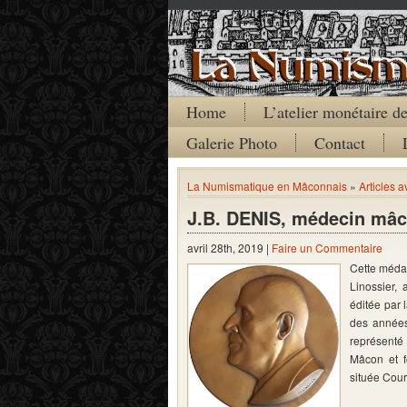
Home
L’atelier monétaire 
Galerie Photo
Contact
La Numismatique en Mâconnais
»
Articles a
J.B. DENIS, médecin mâ
avril 28th, 2019 |
Faire un Commentaire
Cette médai
Linossier, 
éditée par 
des années
représenté
Mâcon et f
située Cou