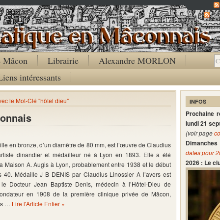
Co
de Mâcon
Librairie
Alexandre MORLON
Liens intéressants
vec le Mot-Clé "hôtel dieu"
INFOS
Prochaine 
connais
lundi 21 se
(voir page
co
Dimanches 
lle en bronze, d’un diamètre de 80 mm, est l’œuvre de Claudius
dates pour 
artiste dinandier et médailleur né à Lyon en 1893. Elle a été
2026 : Le c
la Maison A. Augis à Lyon, probablement entre 1938 et le début
 40. Médaille J B DENIS par Claudius Linossier A l’avers est
 le Docteur Jean Baptiste Denis, médecin à l’Hôtel-Dieu de
ondateur en 1908 de la première clinique privée de Mâcon,
rs …
Lire l'Article Entier »