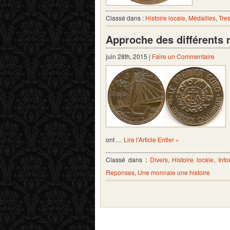
Classé dans :
Histoire locale
,
Médailles
,
Tre
Approche des différents
juin 28th, 2015 |
Faire un Commentaire
ont …
Lire l'Article Entier »
Classé dans :
Divers
,
Histoire locale
,
Info
Reponses
,
Une monnaie une histoire