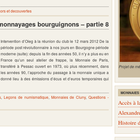
sors et decouvertes
 monnayages bourguignons – partie 8
Intervention d’Oleg à la réunion du club le 12 mars 2012 De la
période post révolutionnaire à nos jours en Bourgogne période
moderne (suite): depuis la fin des années 50, il n’y a plus eu en
France qu’un seul atelier de frappe, la Monnaie de Paris,
transféré à Pessac ouvert en 1973, où plus récemment, dans
Projet de m
les années 90, l’approche du passage à la monnaie unique a
donné lieu à des émissions d’écus et d’euros temporaires qui
MONNAIES
s
,
Leçons de numismatique
,
Monnaies de Cluny
,
Questions -
Accès à l
Alexandr
Histoire