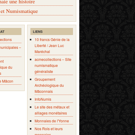
ie une histoire
 et Numismatique
IAT
LIENS
ections
10 francs Génie de la
Liberté / Jean Luc
municipales –
Maréchal
acmecollections – Site
nt
numismatique
ique du
généraliste
s
Groupement
e Mâcon
Archéologique du
Mâconnais
InfoNumis
Le site des métaux et
alliages monétaires
Monnaies de l'Yonne
Nos Rois et leurs
monnaies