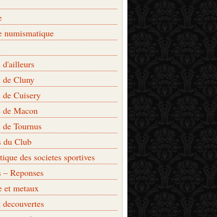
e
e numismatique
s
d'ailleurs
 de Cluny
 de Cuisery
 de Macon
 de Tournus
s du Club
que des societes sportives
s – Reponses
e et metaux
t decouvertes