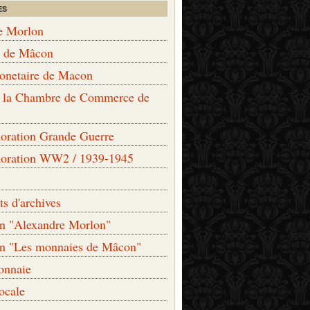
ES
e Morlon
s de Mâcon
monetaire de Macon
de la Chambre de Commerce de
ation Grande Guerre
ration WW2 / 1939-1945
s d'archives
on "Alexandre Morlon"
on "Les monnaies de Mâcon"
onnaie
locale