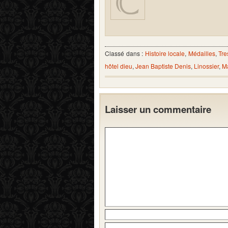
Classé dans :
Histoire locale
,
Médailles
,
Tre
hôtel dieu
,
Jean Baptiste Denis
,
Linossier
,
M
Laisser un commentaire