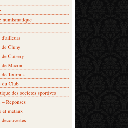
e
e numismatique
s
d'ailleurs
 de Cluny
 de Cuisery
 de Macon
 de Tournus
s du Club
que des societes sportives
s – Reponses
e et metaux
t decouvertes