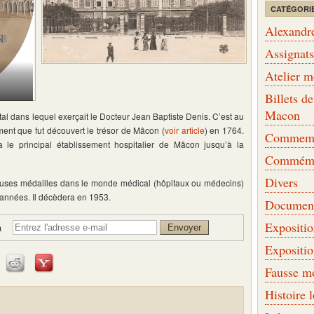
CATÉGORI
Alexandr
Assignat
Atelier 
Billets 
Macon
tal dans lequel exerçait le Docteur Jean Baptiste Denis. C’est au
ment que fut découvert le trésor de Mâcon (
voir article
) en 1764.
Commemor
a le principal établissement hospitalier de Mâcon jusqu’à la
Commémo
Divers
reuses médailles dans le monde médical (hôpitaux ou médecins)
 années. Il décèdera en 1953.
Document
Expositi
à
Expositi
Fausse m
Histoire 