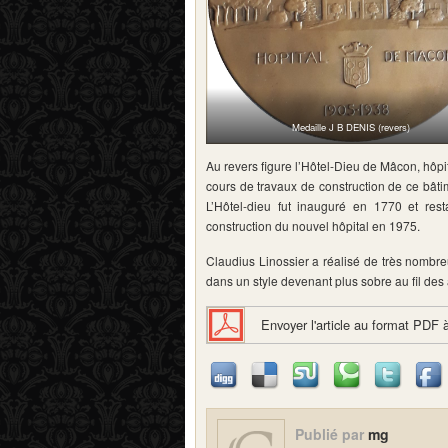
Medaille J B DENIS (revers)
Au revers figure l’Hôtel-Dieu de Mâcon, hôpi
cours de travaux de construction de ce bâti
L’Hôtel-dieu fut inauguré en 1770 et rest
construction du nouvel hôpital en 1975.
Claudius Linossier a réalisé de très nomb
dans un style devenant plus sobre au fil des
Envoyer l'article au format PDF 
Publié par
mg