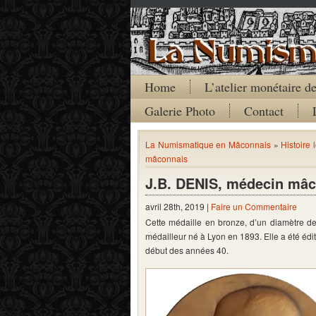
Home
L’atelier monétaire 
Galerie Photo
Contact
La Numismatique en Mâconnais
»
Histoire 
mâconnais
J.B. DENIS, médecin mâ
avril 28th, 2019 |
Faire un Commentaire
Cette médaille en bronze, d’un diamètre de 
médailleur né à Lyon en 1893. Elle a été édi
début des années 40.