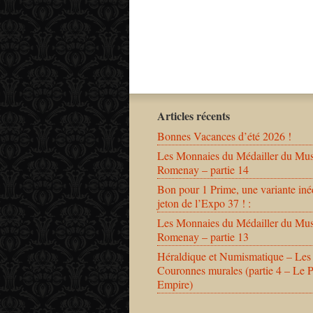
Articles récents
Bonnes Vacances d’été 2026 !
Les Monnaies du Médailler du Mu
Romenay – partie 14
Bon pour 1 Prime, une variante iné
jeton de l’Expo 37 ! :
Les Monnaies du Médailler du Mu
Romenay – partie 13
Héraldique et Numismatique – Les
Couronnes murales (partie 4 – Le 
Empire)