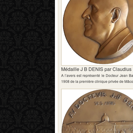
Médaille J B DENIS par Claudius 
A l’avers est représenté le Docteur Jean B
1908 de la première clinique privée de Mâc