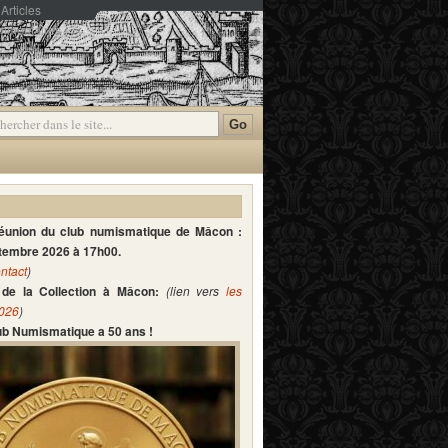
Articles
mmentaires
réunion du club numismatique de Mâcon :
ptembre 2026 à 17h00.
ntact
)
de la Collection à Mâcon:
(lien vers
les
2026
)
lub Numismatique a 50 ans !