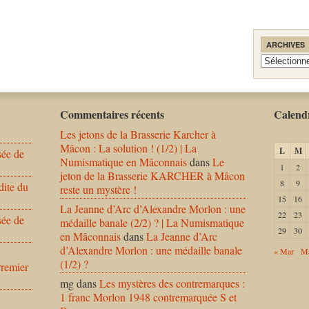
ARCHIVES
Archives
Commentaires récents
Calendr
Les jetons de la Brasserie Karcher à
Mâcon : La solution ! (1/2) | La
L
M
sée de
Numismatique en Mâconnais
dans
Le
1
2
jeton de la Brasserie KARCHER à Mâcon
8
9
dite du
reste un mystère !
15
16
La Jeanne d’Arc d’Alexandre Morlon : une
22
23
sée de
médaille banale (2/2) ? | La Numismatique
29
30
en Mâconnais
dans
La Jeanne d’Arc
d’Alexandre Morlon : une médaille banale
« Mar
Ma
(1/2) ?
Premier
mg
dans
Les mystères des contremarques :
1 franc Morlon 1948 contremarquée S et