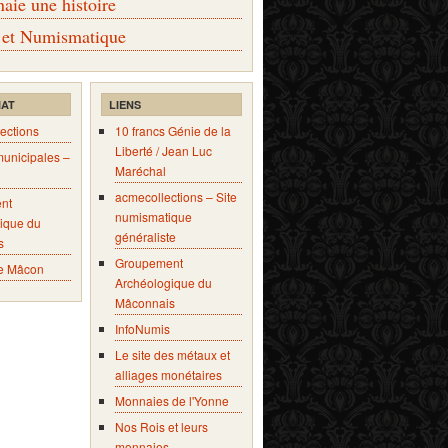
ie une histoire
 et Numismatique
IAT
LIENS
ections
10 francs Génie de la
Liberté / Jean Luc
municipales –
Maréchal
acmecollections – Site
nt
numismatique
ique du
généraliste
s
Groupement
e Mâcon
Archéologique du
Mâconnais
InfoNumis
Le site des métaux et
alliages monétaires
Monnaies de l'Yonne
Nos Rois et leurs
monnaies