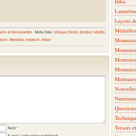
Infos
Lamartin
Leçons d
Médaille
sors et decouvertes
· Mots-Clés:
clinique Denis
,
docteur
,
hôpital
,
Monnaies 
acon
,
Médaille
,
medecin
,
trésor
Monnaies
Monnaies
Monnaies
Monnaies
Nouvelle
Numismati
Question
Techniqu
Tresors e
Nom
*
E-mail
*
(will not be published)