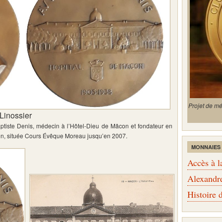
Projet de m
Linossier
aptiste Denis, médecin à l’Hôtel-Dieu de Mâcon et fondateur en
on, située Cours Évêque Moreau jusqu’en 2007.
MONNAIES
Accès à l
Alexandr
Histoire