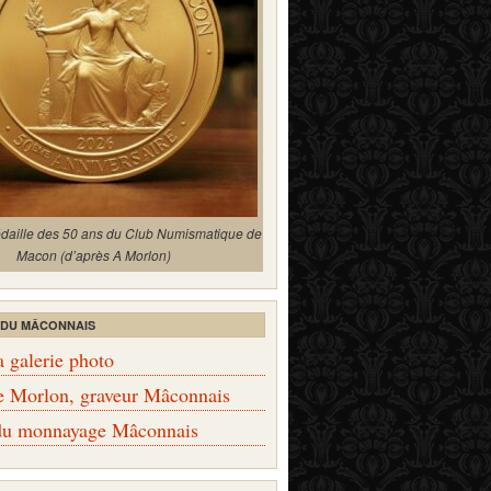
édaille des 50 ans du Club Numismatique de
Macon (d’après A Morlon)
 DU MÂCONNAIS
a galerie photo
e Morlon, graveur Mâconnais
 du monnayage Mâconnais