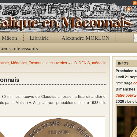
Co
de Mâcon
Librairie
Alexandre MORLON
Liens intéressants
locale
,
Médailles
,
Tresors et decouvertes
»
J.B. DENIS, médecin
INFOS
Prochaine 
lundi 21 se
connais
(voir page
co
Dimanches 
dates pour 
80 mm, est l’œuvre de Claudius Linossier, artiste dinandier et
2026 : Le c
tée par la Maison A. Augis à Lyon, probablement entre 1938 et le