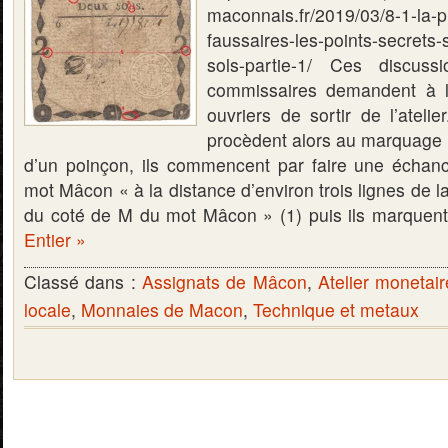
maconnais.fr/2019/03/8-1-la-p
faussaires-les-points-secrets-s
sols-partie-1/ Ces discuss
commissaires demandent à l
ouvriers de sortir de l’atelie
procèdent alors au marquage d
d’un poinçon, ils commencent par faire une échancr
mot Mâcon « à la distance d’environ trois lignes de la
du coté de M du mot Mâcon » (1) puis ils marque
Entier »
Classé dans :
Assignats de Mâcon
,
Atelier monetai
locale
,
Monnaies de Macon
,
Technique et metaux