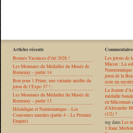
Articles récents
Commentaires
Bonnes Vacances d’été 2026 !
Les jetons de l
Mâcon : La solu
Les Monnaies du Médailler du Musée de
Numismatique
Romenay – partie 14
jeton de la B
Bon pour 1 Prime, une variante inédite du
reste un mystèr
jeton de l’Expo 37 ! :
La Jeanne d’Ar
Les Monnaies du Médailler du Musée de
médaille banal
Romenay – partie 13
en Mâconnais
d’Alexandre Mo
Héraldique et Numismatique – Les
(1/2) ?
Couronnes murales (partie 4 – Le Premier
Empire)
mg
dans
Les m
1 franc Morlon