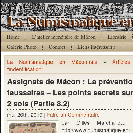
Home
L’atelier monétaire de Mâcon
Librairie
Galerie Photo
Contact
Liens intéressants
La Numismatique en Mâconnais
»
Article
"indentification"
Assignats de Mâcon : La préventio
faussaires – Les points secrets sur 
2 sols (Partie 8.2)
mai 26th, 2019 |
Faire un Commentaire
par Gilles Marchand… Su
http://www.numismatique-en-