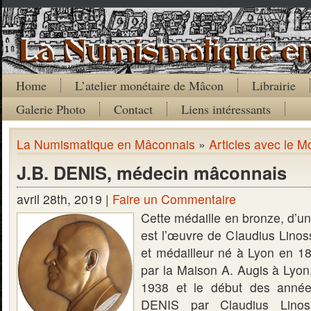
Home
L’atelier monétaire de Mâcon
Librairie
Galerie Photo
Contact
Liens intéressants
La Numismatique en Mâconnais
»
Articles avec le M
J.B. DENIS, médecin mâconnais
avril 28th, 2019 |
Faire un Commentaire
Cette médaille en bronze, d’u
est l’œuvre de Claudius Linoss
et médailleur né à Lyon en 18
par la Maison A. Augis à Lyon
1938 et le début des année
DENIS par Claudius Linoss