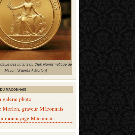
édaille des 50 ans du Club Numismatique de
Macon (d’après A Morlon)
 DU MÂCONNAIS
a galerie photo
e Morlon, graveur Mâconnais
 du monnayage Mâconnais