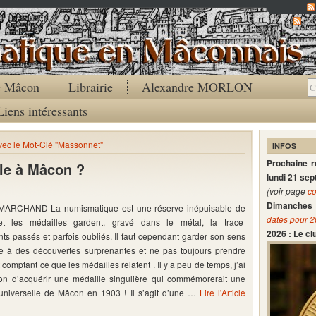
Co
de Mâcon
Librairie
Alexandre MORLON
Liens intéressants
avec le Mot-Clé "Massonnet"
INFOS
Prochaine 
le à Mâcon ?
lundi 21 se
(voir page
co
Dimanches 
 MARCHAND La numismatique est une réserve inépuisable de
dates pour 
 et les médailles gardent, gravé dans le métal, la trace
2026 : Le c
s passés et parfois oubliés. Il faut cependant garder son sens
ace à des découvertes surprenantes et ne pas toujours prendre
 comptant ce que les médailles relatent . Il y a peu de temps, j’ai
ion d’acquérir une médaille singulière qui commémorerait une
 universelle de Mâcon en 1903 ! Il s’agit d’une …
Lire l'Article