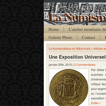
Home
L’atelier monétaire 
Galerie Photo
Contact
La Numismatique en Mâconnais
»
Articles 
Une Exposition Universel
janvier 25th, 2015 |
2 Commentaires
Par Gilles
surprises
d’évènement
critique f
pour argent
eu l’occas
exposition
Entier »