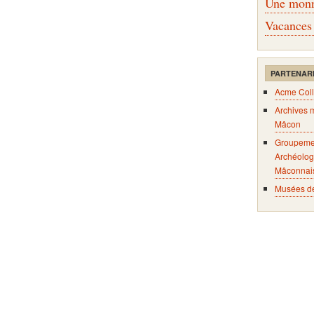
Une monna
Vacances
PARTENAR
Acme Coll
Archives 
Mâcon
Groupeme
Archéolog
Mâconnai
Musées d