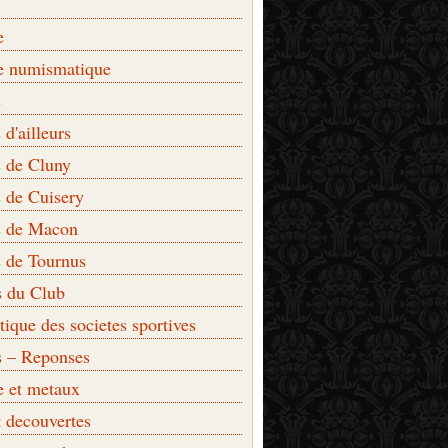
e
e numismatique
s
d'ailleurs
 de Cluny
 de Cuisery
 de Macon
 de Tournus
s du Club
que des societes sportives
s – Reponses
e et metaux
t decouvertes