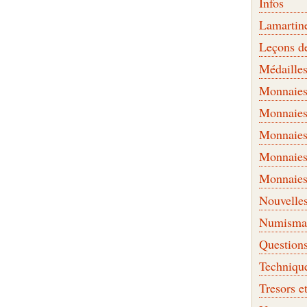
Infos
Lamartin
Leçons d
Médaille
Monnaies 
Monnaies
Monnaies
Monnaies
Monnaies
Nouvelle
Numismati
Question
Techniqu
Tresors e