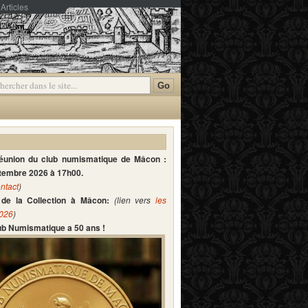
Articles
mmentaires
réunion du club numismatique de Mâcon :
ptembre 2026 à 17h00.
ntact
)
de la Collection à Mâcon:
(lien vers
les
2026
)
lub Numismatique a 50 ans !