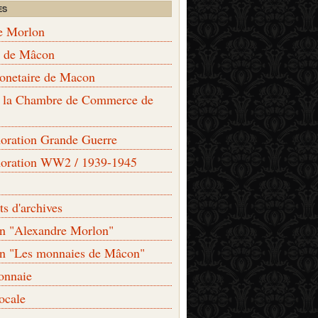
ES
e Morlon
s de Mâcon
monetaire de Macon
de la Chambre de Commerce de
ation Grande Guerre
ration WW2 / 1939-1945
s d'archives
on "Alexandre Morlon"
on "Les monnaies de Mâcon"
onnaie
locale