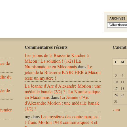
ARCHIVES
Archives
Commentaires récents
Calendr
Les jetons de la Brasserie Karcher à
Mâcon : La solution ! (1/2) | La
L
M
sée de
Numismatique en Mâconnais
dans
Le
jeton de la Brasserie KARCHER à Mâcon
3
4
dite du
reste un mystère !
10
11
La Jeanne d’Arc d’Alexandre Morlon : une
17
18
sée de
médaille banale (2/2) ? | La Numismatique
24
25
en Mâconnais
dans
La Jeanne d’Arc
31
d’Alexandre Morlon : une médaille banale
(1/2) ?
Premier
« Juil
mg
dans
Les mystères des contremarques :
1 franc Morlon 1948 contremarquée S et