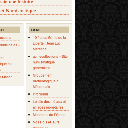
ie une histoire
 et Numismatique
IAT
LIENS
ections
10 francs Génie de la
Liberté / Jean Luc
municipales –
Maréchal
acmecollections – Site
nt
numismatique
ique du
généraliste
s
Groupement
e Mâcon
Archéologique du
Mâconnais
InfoNumis
Le site des métaux et
alliages monétaires
Monnaies de l'Yonne
Nos Rois et leurs
monnaies