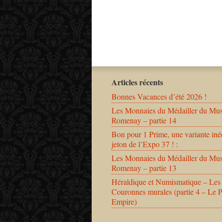
Articles récents
Bonnes Vacances d’été 2026 !
Les Monnaies du Médailler du Mu
Romenay – partie 14
Bon pour 1 Prime, une variante iné
jeton de l’Expo 37 ! :
Les Monnaies du Médailler du Mu
Romenay – partie 13
Héraldique et Numismatique – Les
Couronnes murales (partie 4 – Le 
Empire)