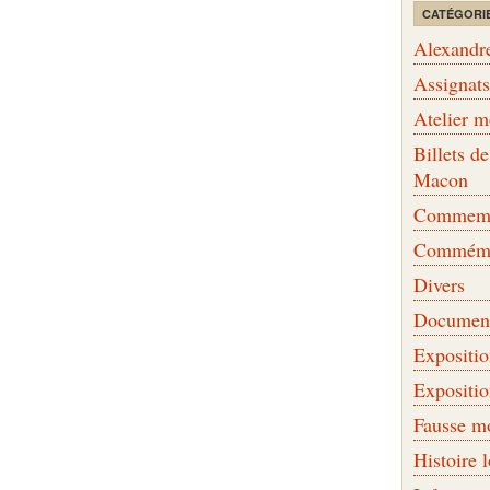
CATÉGORI
Alexandr
Assignat
Atelier 
Billets 
Macon
Commemor
Commémo
Divers
Document
Expositi
Expositi
Fausse m
Histoire 