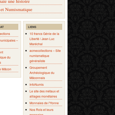
ie une histoire
 et Numismatique
IAT
LIENS
ections
10 francs Génie de la
Liberté / Jean Luc
municipales –
Maréchal
acmecollections – Site
nt
numismatique
ique du
généraliste
s
Groupement
e Mâcon
Archéologique du
Mâconnais
InfoNumis
Le site des métaux et
alliages monétaires
Monnaies de l'Yonne
Nos Rois et leurs
monnaies