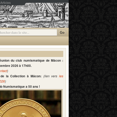
Articles
mmentaires
réunion du club numismatique de Mâcon :
ptembre 2026 à 17h00.
ntact
)
de la Collection à Mâcon:
(lien vers
les
2026
)
lub Numismatique a 50 ans !