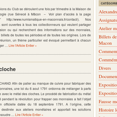
CATÉGORI
ions du Club se déroulent une fois par trimestre à la Maison de
Alexandr
ologie (rue Sénecé à Mâcon – Voir plan d’accès à la page
Assignat
t” http://www.numismatique-en-maconnais.fr/contact/). Nos
 sont ouvertes à tous les collectionneurs qui veulent partager
Atelier 
ssion ou qui recherchent des informations sur des monnaies,
t billets de toutes les périodes et de toutes les origines. Lors de
Billets 
réunion, un thème particulier est évoqué permettant à chacun
Macon
ger …
Lire l'Article Entier »
Commemor
Commémo
Divers
 cloche
Document
CHAND Afin de palier au manque de cuivre pour fabriquer des
Expositi
onnaires, une loi du 6 aout 1791 ordonna de mélanger à parts
Expositi
e avec le métal des cloches. Le procédé de fabrication du métal
é pendant la révolution pour frapper ces monnaies a fait l’objet
Fausse m
on officielle datée du 18 septembre 1791. A l’origine, cette
Histoire 
it destinée aux ateliers monétaires et apportait les solutions
résoudre …
Lire l'Article Entier »