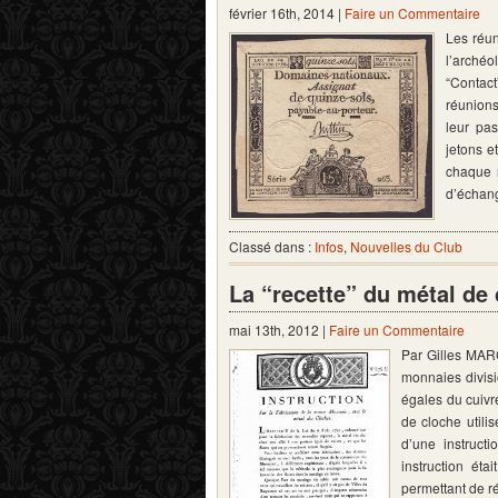
février 16th, 2014 |
Faire un Commentaire
Les réun
l’arché
“Contac
réunions
leur pa
jetons e
chaque 
d’échan
Classé dans :
Infos
,
Nouvelles du Club
La “recette” du métal de
mai 13th, 2012 |
Faire un Commentaire
Par Gilles MAR
monnaies divisi
égales du cuivr
de cloche utilis
d’une instructi
instruction éta
permettant de 