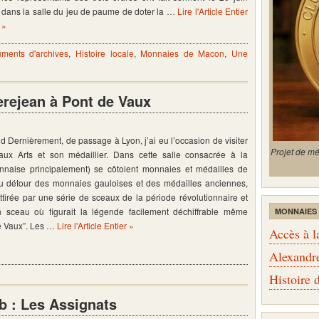
dans la salle du jeu de paume de doter la …
Lire l'Article Entier
»
ments d'archives
,
Histoire locale
,
Monnaies de Macon
,
Une
erejean à Pont de Vaux
d Dernièrement, de passage à Lyon, j’ai eu l’occasion de visiter
Projet de m
x Arts et son médaillier. Dans cette salle consacrée à la
nnaise principalement) se côtoient monnaies et médailles de
Au détour des monnaies gauloises et des médailles anciennes,
attirée par une série de sceaux de la période révolutionnaire et
sceau où figurait la légende facilement déchiffrable même
MONNAIES
e Vaux”. Les …
Lire l'Article Entier »
Accès à l
Alexandr
Histoire
b : Les Assignats