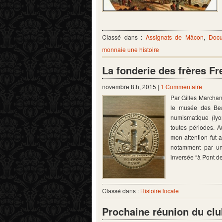
Classé dans :
Assignats de Mâcon
,
Docu
monnaie une histoire
La fonderie des frères Fr
novembre 8th, 2015 |
1 Commentaire
Par Gilles Marchan
le musée des Beau
numismatique (lyo
toutes périodes. 
mon attention fut 
notamment par un 
inversée “à Pont d
Classé dans :
Histoire locale
Prochaine réunion du clu