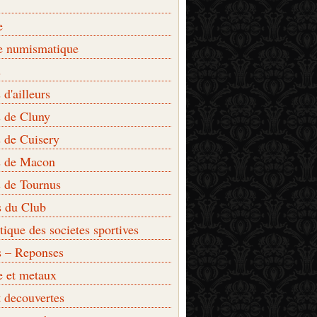
e
e numismatique
s
d'ailleurs
 de Cluny
 de Cuisery
 de Macon
 de Tournus
s du Club
que des societes sportives
s – Reponses
e et metaux
t decouvertes