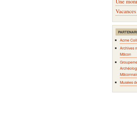
Une monna
Vacances
PARTENAR
Acme Coll
Archives 
Mâcon
Groupeme
Archéolog
Mâconnai
Musées d