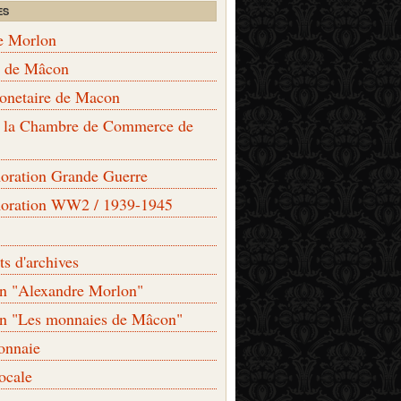
ES
e Morlon
s de Mâcon
monetaire de Macon
de la Chambre de Commerce de
ation Grande Guerre
ration WW2 / 1939-1945
s d'archives
on "Alexandre Morlon"
on "Les monnaies de Mâcon"
onnaie
locale