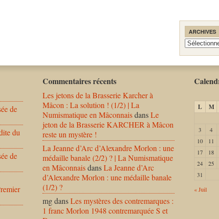
ARCHIVES
Archives
Commentaires récents
Calendr
Les jetons de la Brasserie Karcher à
Mâcon : La solution ! (1/2) | La
L
M
sée de
Numismatique en Mâconnais
dans
Le
jeton de la Brasserie KARCHER à Mâcon
3
4
dite du
reste un mystère !
10
11
La Jeanne d’Arc d’Alexandre Morlon : une
17
18
sée de
médaille banale (2/2) ? | La Numismatique
24
25
en Mâconnais
dans
La Jeanne d’Arc
31
d’Alexandre Morlon : une médaille banale
(1/2) ?
Premier
« Juil
mg
dans
Les mystères des contremarques :
1 franc Morlon 1948 contremarquée S et