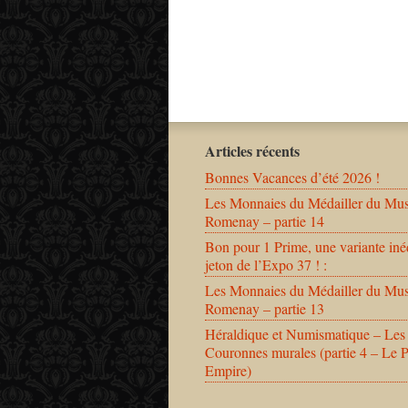
Articles récents
Bonnes Vacances d’été 2026 !
Les Monnaies du Médailler du Mu
Romenay – partie 14
Bon pour 1 Prime, une variante iné
jeton de l’Expo 37 ! :
Les Monnaies du Médailler du Mu
Romenay – partie 13
Héraldique et Numismatique – Les
Couronnes murales (partie 4 – Le 
Empire)