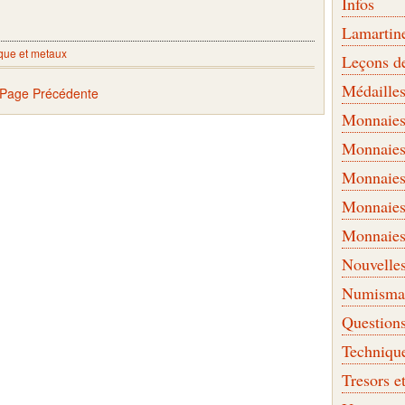
Infos
Lamartin
que et metaux
Leçons d
Médaille
 Page Précédente
Monnaies 
Monnaies
Monnaies
Monnaies
Monnaies
Nouvelle
Numismati
Question
Techniqu
Tresors e