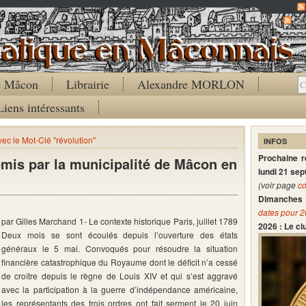
Co
de Mâcon
Librairie
Alexandre MORLON
Liens intéressants
vec le Mot-Clé "révolution"
INFOS
Prochaine 
émis par la municipalité de Mâcon en
lundi 21 se
(voir page
co
Dimanches 
dates pour 
par Gilles Marchand 1- Le contexte historique Paris, juillet 1789
2026 : Le c
Deux mois se sont écoulés depuis l’ouverture des états
généraux le 5 mai. Convoqués pour résoudre la situation
financière catastrophique du Royaume dont le déficit n’a cessé
de croître depuis le règne de Louis XIV et qui s’est aggravé
avec la participation à la guerre d’indépendance américaine,
les représentants des trois ordres ont fait serment le 20 juin