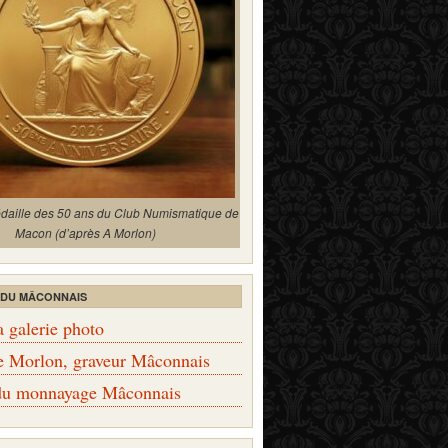
édaille des 50 ans du Club Numismatique de
Macon (d’après A Morlon)
 DU MÂCONNAIS
a galerie photo
e Morlon, graveur Mâconnais
 du monnayage Mâconnais