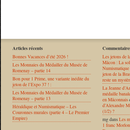
Articles récents
Commentaires
Bonnes Vacances d’été 2026 !
Les jetons de l
Mâcon : La solu
Les Monnaies du Médailler du Musée de
Numismatique
Romenay – partie 14
jeton de la B
Bon pour 1 Prime, une variante inédite du
reste un mystèr
jeton de l’Expo 37 ! :
La Jeanne d’Ar
Les Monnaies du Médailler du Musée de
médaille banal
Romenay – partie 13
en Mâconnais
d’Alexandre Mo
Héraldique et Numismatique – Les
(1/2) ?
Couronnes murales (partie 4 – Le Premier
Empire)
mg
dans
Les m
1 franc Morlon