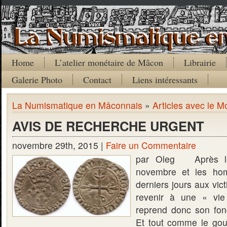
Home
L’atelier monétaire de Mâcon
Librairie
Galerie Photo
Contact
Liens intéressants
La Numismatique en Mâconnais
»
Articles avec le Mo
AVIS DE RECHERCHE URGENT
novembre 29th, 2015 |
Faire un Commentaire
par Oleg Après le
novembre et les ho
derniers jours aux vic
revenir à une « vie
reprend donc son fon
Et tout comme le gou