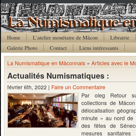
Home
L’atelier monétaire de Mâcon
Librairie
Galerie Photo
Contact
Liens intéressants
La Numismatique en Mâconnais
»
Articles avec le M
Actualités Numismatiques :
février 6th, 2022 |
Faire un Commentaire
Par oleg Retour su
collections de Mâco
délocalisation géogra
minute » au nord de 
des fêtes de Sénecé
mesures sanitaires d