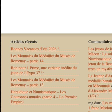
Articles récents
Commentaires
Bonnes Vacances d’été 2026 !
Les jetons de l
Mâcon : La solu
Les Monnaies du Médailler du Musée de
Numismatique
Romenay – partie 14
jeton de la B
Bon pour 1 Prime, une variante inédite du
reste un mystèr
jeton de l’Expo 37 ! :
La Jeanne d’Ar
Les Monnaies du Médailler du Musée de
médaille banal
Romenay – partie 13
en Mâconnais
d’Alexandre Mo
Héraldique et Numismatique – Les
(1/2) ?
Couronnes murales (partie 4 – Le Premier
Empire)
mg
dans
Les m
1 franc Morlon