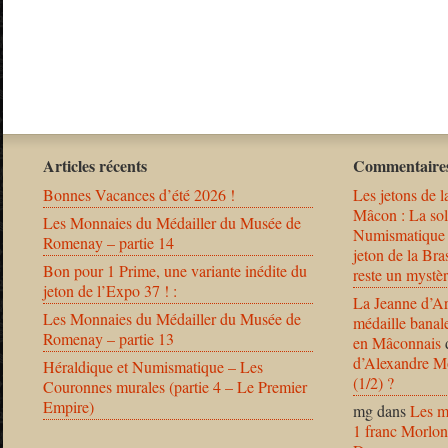
Articles récents
Commentaires
Bonnes Vacances d’été 2026 !
Les jetons de l
Mâcon : La solu
Les Monnaies du Médailler du Musée de
Numismatique
Romenay – partie 14
jeton de la B
Bon pour 1 Prime, une variante inédite du
reste un mystèr
jeton de l’Expo 37 ! :
La Jeanne d’Ar
Les Monnaies du Médailler du Musée de
médaille banal
Romenay – partie 13
en Mâconnais
d’Alexandre Mo
Héraldique et Numismatique – Les
(1/2) ?
Couronnes murales (partie 4 – Le Premier
Empire)
mg
dans
Les m
1 franc Morlon