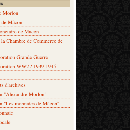
ES
e Morlon
s de Mâcon
monetaire de Macon
de la Chambre de Commerce de
ation Grande Guerre
ration WW2 / 1939-1945
s d'archives
on "Alexandre Morlon"
on "Les monnaies de Mâcon"
onnaie
locale