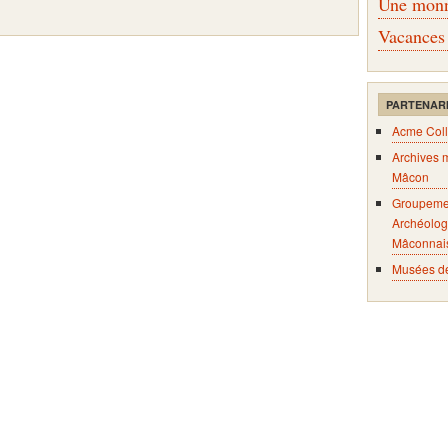
Une monna
Vacances
PARTENAR
Acme Coll
Archives 
Mâcon
Groupeme
Archéolog
Mâconnai
Musées d