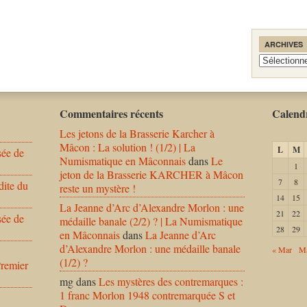
ARCHIVES
Archives
Commentaires récents
Calendr
Les jetons de la Brasserie Karcher à
Mâcon : La solution ! (1/2) | La
L
M
sée de
Numismatique en Mâconnais
dans
Le
1
jeton de la Brasserie KARCHER à Mâcon
7
8
dite du
reste un mystère !
14
15
La Jeanne d’Arc d’Alexandre Morlon : une
21
22
sée de
médaille banale (2/2) ? | La Numismatique
28
29
en Mâconnais
dans
La Jeanne d’Arc
d’Alexandre Morlon : une médaille banale
« Mar
Ma
(1/2) ?
Premier
mg
dans
Les mystères des contremarques :
1 franc Morlon 1948 contremarquée S et