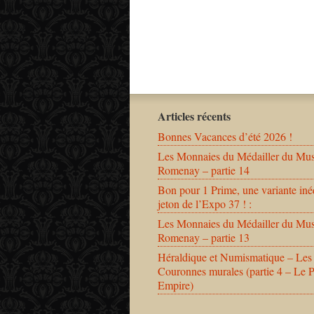
Articles récents
Bonnes Vacances d’été 2026 !
Les Monnaies du Médailler du Mu
Romenay – partie 14
Bon pour 1 Prime, une variante iné
jeton de l’Expo 37 ! :
Les Monnaies du Médailler du Mu
Romenay – partie 13
Héraldique et Numismatique – Les
Couronnes murales (partie 4 – Le 
Empire)