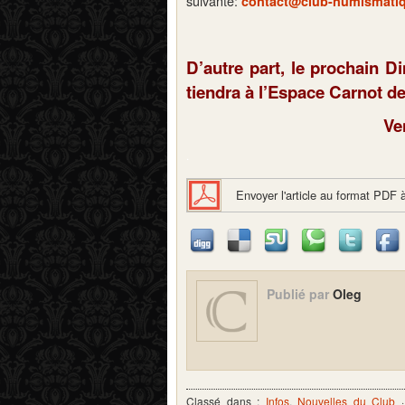
suivante:
contact@club-numismatiq
D’autre part, le prochain D
tiendra à l’Espace Carnot de
Ve
.
Envoyer l'article au format PDF 
Publié par
Oleg
Classé dans :
Infos
,
Nouvelles du Club
·