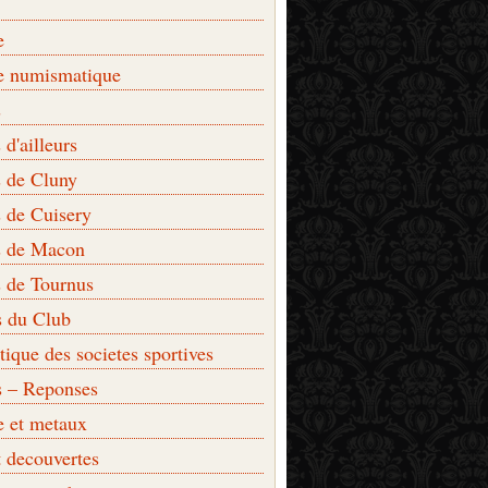
e
e numismatique
s
d'ailleurs
 de Cluny
 de Cuisery
 de Macon
 de Tournus
s du Club
que des societes sportives
s – Reponses
e et metaux
t decouvertes