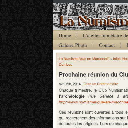
Home
L’atelier monétaire 
Galerie Photo
Contact
La Numismatique en Mâconnais
»
Infos
,
Nou
Dombes
Prochaine réunion du Cl
avril 6th, 2014 |
Faire un Commentaire
Chaque trimestre, le Club Numismat
l’archéologie
(rue Sénecé à Mâ
http://www.numismatique-en-maconnais
Ces réunions sont ouvertes à tous le
qui recherchent des informations sur l
de toutes les origines
. Lors de chaque