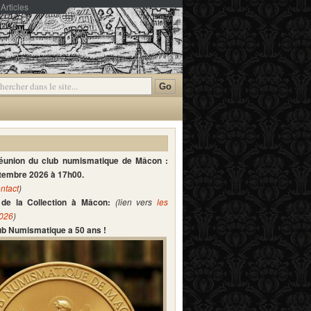
Articles
mmentaires
réunion du club numismatique de Mâcon :
ptembre 2026 à 17h00.
ntact
)
de la Collection à Mâcon:
(lien vers
les
2026
)
lub Numismatique a 50 ans !