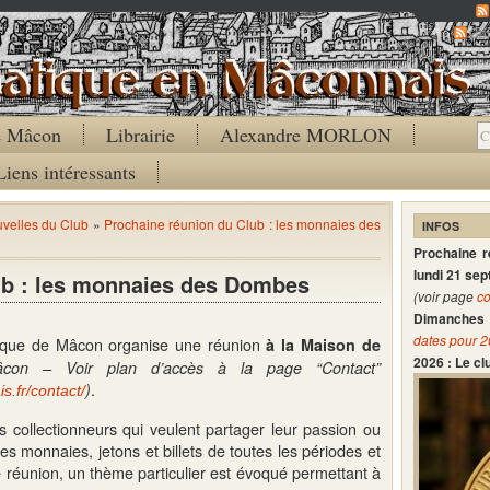
Co
de Mâcon
Librairie
Alexandre MORLON
Liens intéressants
velles du Club
»
Prochaine réunion du Club : les monnaies des
INFOS
Prochaine 
lundi 21 se
ub : les monnaies des Dombes
(voir page
co
Dimanches 
dates pour 
ique de Mâcon organise une réunion
à la Maison de
2026 : Le c
con – Voir plan d’accès à la page “Contact”
.
)
.fr/contact/
s collectionneurs qui
veulent partager leur passion ou
es monnaies, jetons et billets de toutes les périodes et
 réunion, un thème particulier est évoqué permettant à