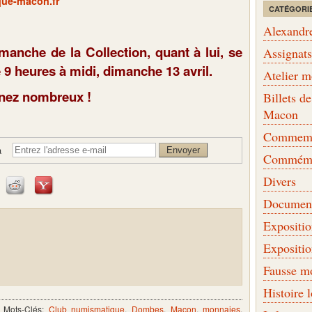
ue-macon.fr
CATÉGORI
Alexandr
imanche de la Collection, quant à lui, se
Assignat
 9 heures à midi, dimanche 13 avril.
Atelier 
nez nombreux !
Billets 
Macon
Commemor
à
Commémo
Divers
Document
Expositi
Expositi
Fausse m
Histoire 
 Mots-Clés:
Club numismatique
,
Dombes
,
Macon
,
monnaies
,