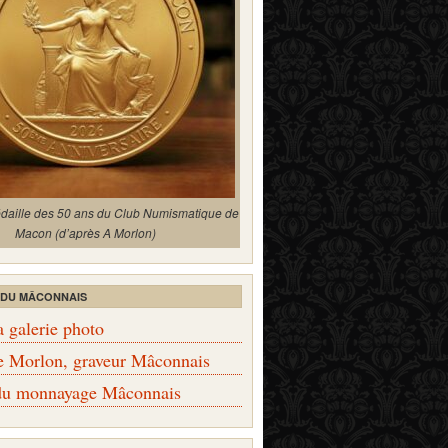
édaille des 50 ans du Club Numismatique de
Macon (d’après A Morlon)
 DU MÂCONNAIS
a galerie photo
e Morlon, graveur Mâconnais
 du monnayage Mâconnais