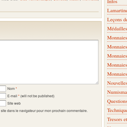
Infos
Lamartin
Leçons d
Médaille
Monnaies 
Monnaies
Monnaies
Monnaies
Monnaies
Nouvelle
Nom
*
Numismati
E-mail
*
(will not be published)
Question
Site web
Techniqu
 site dans le navigateur pour mon prochain commentaire.
Tresors e