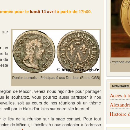
rammée pour
le
lundi 14 avril
à partir de 17h00.
 sur
r un
ns le
he de
Projet de m
este
Denier tournois – Principauté des Dombes (Photo CGB)
MONNAIES
 région de Mâcon, venez nous rejoindre pour partager
Accès à l
us le souhaitez, vous pourrez aussi participer à nos
trouvailles, soit au cours de nos réunions où un thème
Alexandr
soit par le biais d’articles sur notre site internet.
Histoire
r le lieu de la réunion sur la page contact. Pour tout
naies de Mâcon, n’hésitez à nous contacter à l’adresse