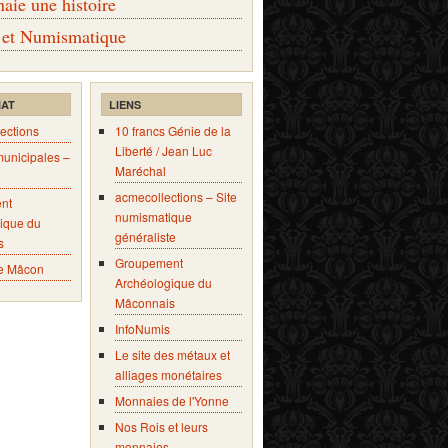
ie une histoire
 et Numismatique
IAT
LIENS
ections
10 francs Génie de la
Liberté / Jean Luc
municipales –
Maréchal
acmecollections – Site
nt
numismatique
ique du
généraliste
s
Groupement
e Mâcon
Archéologique du
Mâconnais
InfoNumis
Le site des métaux et
alliages monétaires
Monnaies de l'Yonne
Nos Rois et leurs
monnaies