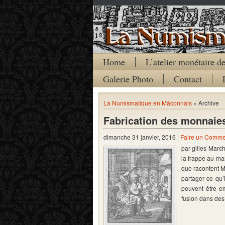
Home
L’atelier monétaire 
Galerie Photo
Contact
La Numismatique en Mâconnais
» Archive
Fabrication des monnaies
dimanche 31 janvier, 2016 |
Faire un Comme
par gilles March
la frappe au ma
que racontent Mé
partager ce qu’
peuvent être em
fusion dans de