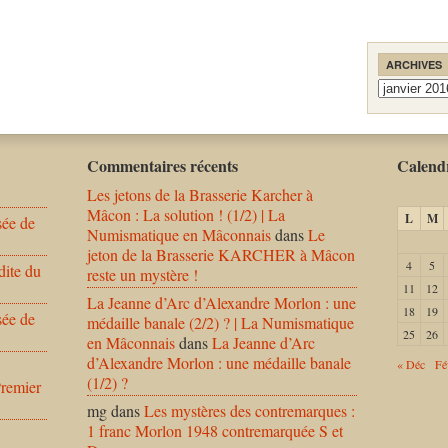
ARCHIVES
Archives
Commentaires récents
Calendr
Les jetons de la Brasserie Karcher à
Mâcon : La solution ! (1/2) | La
L
M
sée de
Numismatique en Mâconnais
dans
Le
jeton de la Brasserie KARCHER à Mâcon
4
5
dite du
reste un mystère !
11
12
La Jeanne d’Arc d’Alexandre Morlon : une
18
19
sée de
médaille banale (2/2) ? | La Numismatique
25
26
en Mâconnais
dans
La Jeanne d’Arc
d’Alexandre Morlon : une médaille banale
« Déc
Fé
(1/2) ?
Premier
mg
dans
Les mystères des contremarques :
1 franc Morlon 1948 contremarquée S et