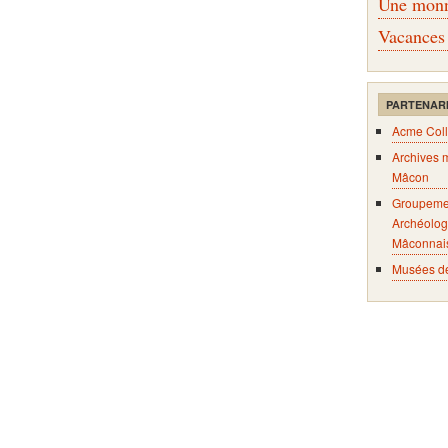
Une monna
Vacances
PARTENAR
Acme Coll
Archives 
Mâcon
Groupeme
Archéolog
Mâconnai
Musées d