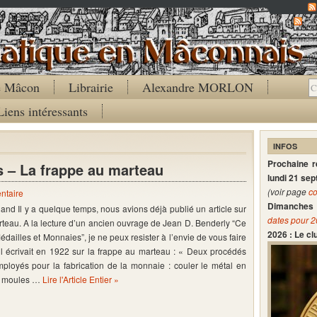
Co
de Mâcon
Librairie
Alexandre MORLON
Liens intéressants
INFOS
Prochaine 
 – La frappe au marteau
lundi 21 se
(voir page
co
ntaire
Dimanches 
and Il y a quelque temps, nous avions déjà publié un article sur
dates pour 
rteau. A la lecture d’un ancien ouvrage de Jean D. Benderly “Ce
2026 : Le c
dailles et Monnaies”, je ne peux resister à l’envie de vous faire
il écrivait en 1922 sur la frappe au marteau : « Deux procédés
ployés pour la fabrication de la monnaie : couler le métal en
s moules …
Lire l'Article Entier »