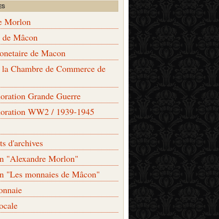
ES
e Morlon
s de Mâcon
monetaire de Macon
de la Chambre de Commerce de
ation Grande Guerre
ration WW2 / 1939-1945
s d'archives
on "Alexandre Morlon"
on "Les monnaies de Mâcon"
onnaie
locale