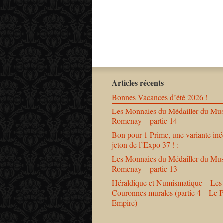
Articles récents
Bonnes Vacances d’été 2026 !
Les Monnaies du Médailler du Mu
Romenay – partie 14
Bon pour 1 Prime, une variante iné
jeton de l’Expo 37 ! :
Les Monnaies du Médailler du Mu
Romenay – partie 13
Héraldique et Numismatique – Les
Couronnes murales (partie 4 – Le 
Empire)