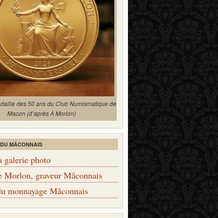
édaille des 50 ans du Club Numismatique de
Macon (d’après A Morlon)
 DU MÂCONNAIS
a galerie photo
e Morlon, graveur Mâconnais
 du monnayage Mâconnais