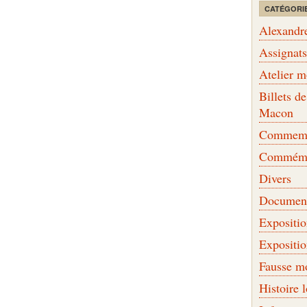
CATÉGORI
Alexandr
Assignat
Atelier 
Billets 
Macon
Commemor
Commémo
Divers
Document
Expositi
Expositi
Fausse m
Histoire 