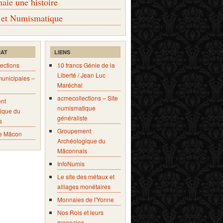
ie une histoire
 et Numismatique
IAT
LIENS
ections
10 francs Génie de la
Liberté / Jean Luc
municipales –
Maréchal
acmecollections – Site
nt
numismatique
ique du
généraliste
s
Groupement
e Mâcon
Archéologique du
Mâconnais
InfoNumis
Le site des métaux et
alliages monétaires
Monnaies de l'Yonne
Nos Rois et leurs
monnaies