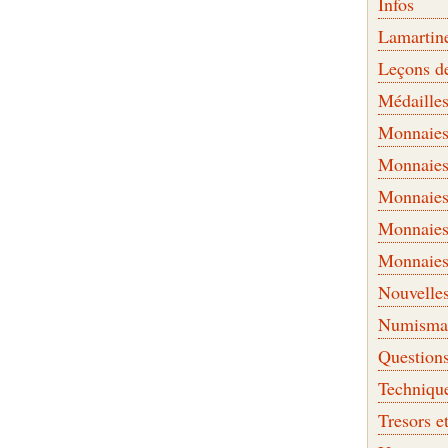
Infos
Lamartin
Leçons d
Médaille
Monnaies 
Monnaies
Monnaies
Monnaies
Monnaies
Nouvelle
Numismati
Question
Techniqu
Tresors e