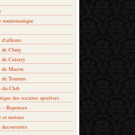
e
e numismatique
s
d'ailleurs
 de Cluny
 de Cuisery
 de Macon
 de Tournus
s du Club
que des societes sportives
s – Reponses
e et metaux
t decouvertes