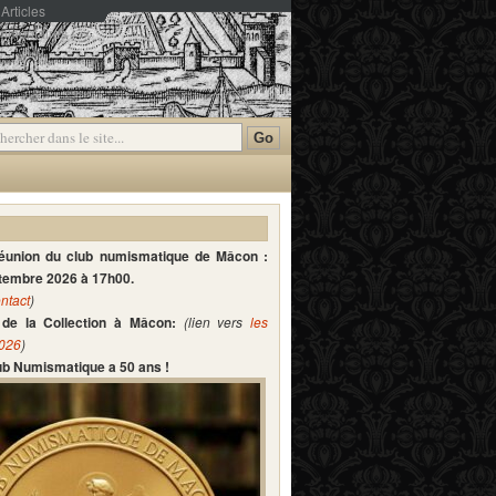
Articles
mmentaires
réunion du club numismatique de Mâcon :
ptembre 2026 à 17h00.
ntact
)
de la Collection à Mâcon:
(lien vers
les
2026
)
lub Numismatique a 50 ans !