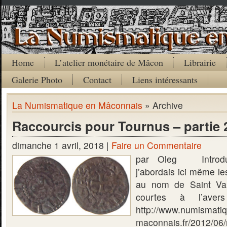
Home
L’atelier monétaire de Mâcon
Librairie
Galerie Photo
Contact
Liens intéressants
La Numismatique en Mâconnais
» Archive
Raccourcis pour Tournus – partie 
dimanche 1 avril, 2018 |
Faire un Commentaire
par Oleg Introdu
j’abordais ici même l
au nom de Saint Val
courtes à l’aver
http://www.numismati
maconnais.fr/2012/06/