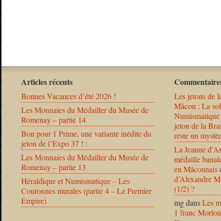
Articles récents
Commentaires
Bonnes Vacances d’été 2026 !
Les jetons de l
Mâcon : La solu
Les Monnaies du Médailler du Musée de
Numismatique
Romenay – partie 14
jeton de la B
Bon pour 1 Prime, une variante inédite du
reste un mystèr
jeton de l’Expo 37 ! :
La Jeanne d’Ar
Les Monnaies du Médailler du Musée de
médaille banal
Romenay – partie 13
en Mâconnais
d’Alexandre Mo
Héraldique et Numismatique – Les
(1/2) ?
Couronnes murales (partie 4 – Le Premier
Empire)
mg
dans
Les m
1 franc Morlon