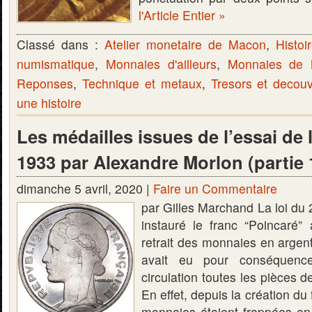
l'Article Entier »
Classé dans :
Atelier monetaire de Macon
,
Histoi
numismatique
,
Monnaies d'ailleurs
,
Monnaies de
Reponses
,
Technique et metaux
,
Tresors et decou
une histoire
Les médailles issues de l’essai de 
1933 par Alexandre Morlon (partie 
dimanche 5 avril, 2020 |
Faire un Commentaire
par Gilles Marchand La loi du 
instauré le franc “Poincaré” 
retrait des monnaies en argent
avait eu pour conséquence
circulation toutes les pièces d
En effet, depuis la création du
monnaies étaient frappées en