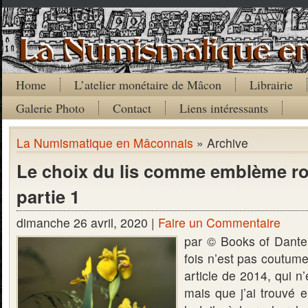
Home
L’atelier monétaire de Mâcon
Librairie
Galerie Photo
Contact
Liens intéressants
La Numismatique en Mâconnais
» Archive
Le choix du lis comme emblème roy
partie 1
dimanche 26 avril, 2020 |
Faire un Commentaire
par © Books of Dante
fois n’est pas coutum
article de 2014, qui 
mais que j’ai trouvé