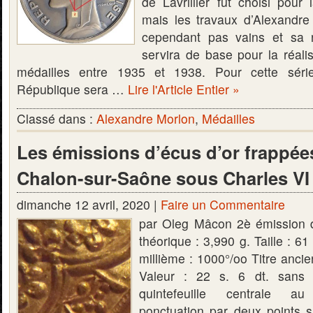
de Lavrillier fut choisi pour
mais les travaux d’Alexandre
cependant pas vains et sa 
servira de base pour la réali
médailles entre 1935 et 1938. Pour cette série
République sera …
Lire l'Article Entier »
Classé dans :
Alexandre Morlon
,
Médailles
Les émissions d’écus d’or frappée
Chalon-sur-Saône sous Charles VI 
dimanche 12 avril, 2020 |
Faire un Commentaire
par Oleg Mâcon 2è émission 
théorique : 3,990 g. Taille : 6
millième : 1000°/oo Titre ancie
Valeur : 22 s. 6 dt. sans m
quintefeuille centrale au
ponctuation par deux points