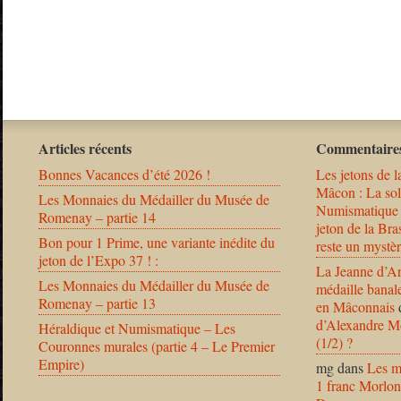
Articles récents
Commentaires
Bonnes Vacances d’été 2026 !
Les jetons de l
Mâcon : La solu
Les Monnaies du Médailler du Musée de
Numismatique
Romenay – partie 14
jeton de la B
Bon pour 1 Prime, une variante inédite du
reste un mystèr
jeton de l’Expo 37 ! :
La Jeanne d’Ar
Les Monnaies du Médailler du Musée de
médaille banal
Romenay – partie 13
en Mâconnais
d’Alexandre Mo
Héraldique et Numismatique – Les
(1/2) ?
Couronnes murales (partie 4 – Le Premier
Empire)
mg
dans
Les m
1 franc Morlon