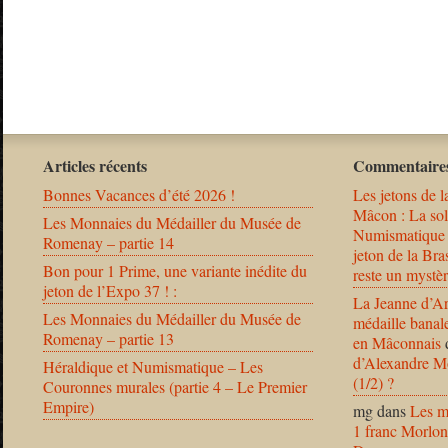
Articles récents
Commentaires
Bonnes Vacances d’été 2026 !
Les jetons de l
Mâcon : La solu
Les Monnaies du Médailler du Musée de
Numismatique
Romenay – partie 14
jeton de la B
Bon pour 1 Prime, une variante inédite du
reste un mystèr
jeton de l’Expo 37 ! :
La Jeanne d’Ar
Les Monnaies du Médailler du Musée de
médaille banal
Romenay – partie 13
en Mâconnais
d’Alexandre Mo
Héraldique et Numismatique – Les
(1/2) ?
Couronnes murales (partie 4 – Le Premier
Empire)
mg
dans
Les m
1 franc Morlon