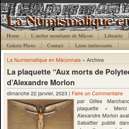
Home
L’atelier monétaire de Mâcon
Librairie
Galerie Photo
Contact
Liens intéressants
La Numismatique en Mâconnais
» Archive
La plaquette “Aux morts de Polyt
d’Alexandre Morlon
dimanche 22 janvier, 2023 |
Faire un Commentaire
par Gilles Marcha
plaquette « Merci
Alexandre Morlon avai
Sabattier publié dans 