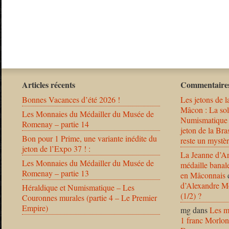
Articles récents
Commentaires
Bonnes Vacances d’été 2026 !
Les jetons de l
Mâcon : La solu
Les Monnaies du Médailler du Musée de
Numismatique
Romenay – partie 14
jeton de la B
Bon pour 1 Prime, une variante inédite du
reste un mystèr
jeton de l’Expo 37 ! :
La Jeanne d’Ar
Les Monnaies du Médailler du Musée de
médaille banal
Romenay – partie 13
en Mâconnais
d’Alexandre Mo
Héraldique et Numismatique – Les
(1/2) ?
Couronnes murales (partie 4 – Le Premier
Empire)
mg
dans
Les m
1 franc Morlon