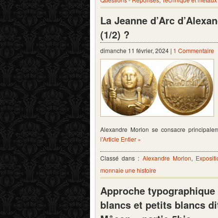
La Jeanne d’Arc d’Alexan
(1/2) ?
dimanche 11 février, 2024 |
1 Commentaire
Alexandre Morlon se consacre principal
l'Article Entier »
Classé dans :
Alexandre Morlon
,
Exposit
monnaie une histoire
Approche typographique 
blancs et petits blancs 