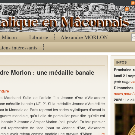
Co
de Mâcon
Librairie
Alexandre MORLON
Liens intéressants
INFOS
Prochaine 
dre Morlon : une médaille banale
lundi 21 se
(voir page
co
Dimanches 
taire
dates pour 
les Marchand Suite de l’article “La Jeanne d’Arc d’Alexandre
2026 : Le c
une médaille banale (1/2) ?“. Si la médaille Jeanne d’Arc éditée
ar la Monnaie de Paris reprend les codes stylistiques d’avant la
guerre mondiale, qu’a-t-elle de particulier pour dire qu’elle est
re banale ? Jeanne d’Arc par Morlon (coll. privée) En tout premier
le est représentée de face (pour sa Jeanne d’Arc, Alexandre
emble avoir retenu comme modèle une gravure d’Albert …
Lire