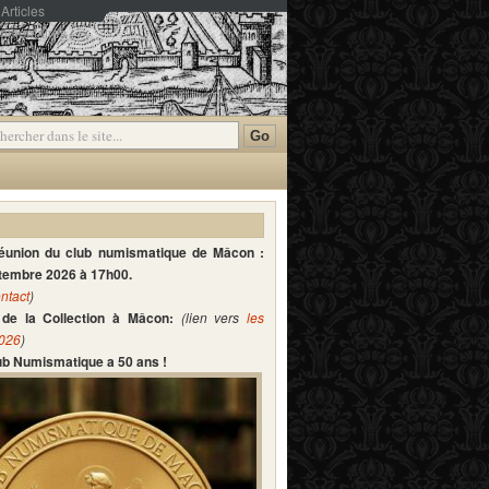
Articles
mmentaires
réunion du club numismatique de Mâcon :
ptembre 2026 à 17h00.
ntact
)
de la Collection à Mâcon:
(lien vers
les
2026
)
lub Numismatique a 50 ans !