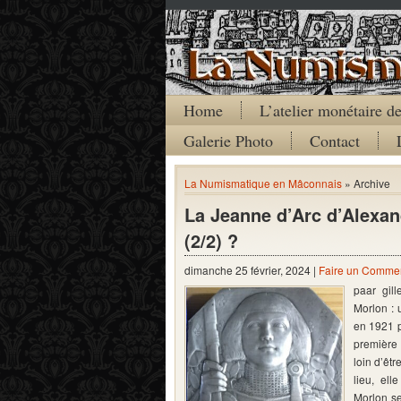
Home
L’atelier monétaire 
Galerie Photo
Contact
La Numismatique en Mâconnais
» Archive
La Jeanne d’Arc d’Alexan
(2/2) ?
dimanche 25 février, 2024 |
Faire un Commen
paar gil
Morlon : 
en 1921 p
première 
loin d’êt
lieu, el
Morlon s