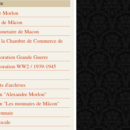
ES
e Morlon
s de Mâcon
monetaire de Macon
de la Chambre de Commerce de
ation Grande Guerre
ration WW2 / 1939-1945
s d'archives
on "Alexandre Morlon"
on "Les monnaies de Mâcon"
onnaie
locale