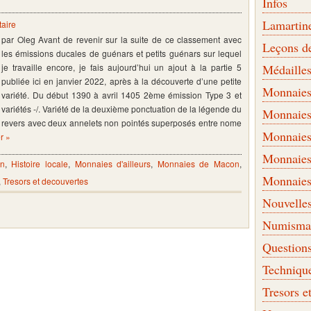
Infos
Lamartin
aire
par Oleg Avant de revenir sur la suite de ce classement avec
Leçons d
les émissions ducales de guénars et petits guénars sur lequel
je travaille encore, je fais aujourd’hui un ajout à la partie 5
Médaille
publiée ici en janvier 2022, après à la découverte d’une petite
Monnaies 
variété. Du début 1390 à avril 1405 2ème émission Type 3 et
variétés -/. Variété de la deuxième ponctuation de la légende du
Monnaies
revers avec deux annelets non pointés superposés entre nome
Monnaies
er »
Monnaies
on
,
Histoire locale
,
Monnaies d'ailleurs
,
Monnaies de Macon
,
Monnaies
,
Tresors et decouvertes
Nouvelle
Numismati
Question
Techniqu
Tresors e