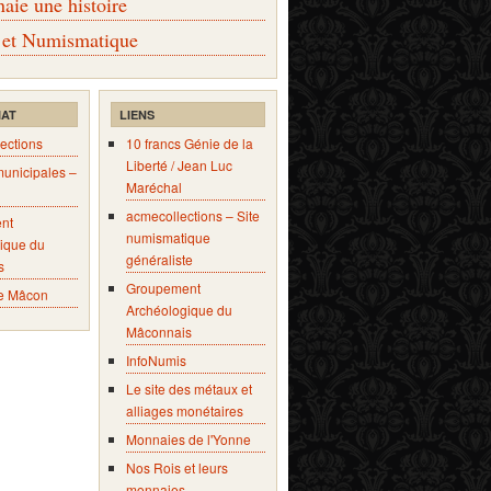
ie une histoire
 et Numismatique
IAT
LIENS
ections
10 francs Génie de la
Liberté / Jean Luc
municipales –
Maréchal
acmecollections – Site
nt
numismatique
ique du
généraliste
s
Groupement
e Mâcon
Archéologique du
Mâconnais
InfoNumis
Le site des métaux et
alliages monétaires
Monnaies de l'Yonne
Nos Rois et leurs
monnaies