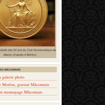
édaille des 50 ans du Club Numismatique de
Macon (d’après A Morlon)
 DU MÂCONNAIS
a galerie photo
e Morlon, graveur Mâconnais
 du monnayage Mâconnais