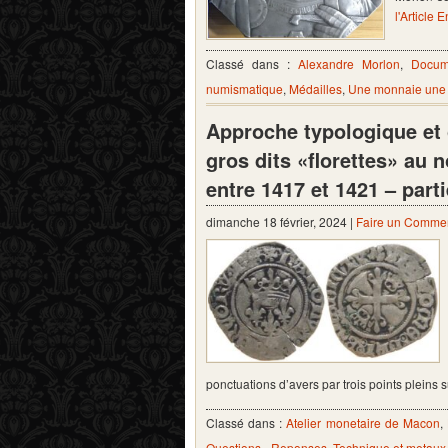
l'Article E
Classé dans :
Alexandre Morlon
,
Docum
numismatique
,
Médailles
,
Une monnaie une h
Approche typologique et
gros dits «florettes» au
entre 1417 et 1421 – par
dimanche 18 février, 2024 |
Faire un Commen
ponctuations d’avers par trois points pleins
Classé dans :
Atelier monetaire de Macon
,
Questions - Reponses
,
Technique et metaux