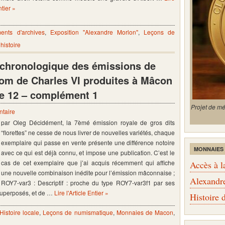
ntier »
ents d'archives
,
Exposition "Alexandre Morlon"
,
Leçons de
istoire
 chronologique des émissions de
 nom de Charles VI produites à Mâcon
tie 12 – complément 1
Projet de m
taire
par Oleg Décidément, la 7èmé émission royale de gros dits
“florettes” ne cesse de nous livrer de nouvelles variétés, chaque
exemplaire qui passe en vente présente une différence notoire
MONNAIES
avec ce qui est déjà connu, et impose une publication. C’est le
cas de cet exemplaire que j’ai acquis récemment qui affiche
Accès à l
une nouvelle combinaison inédite pour l’émission mâconnaise ;
Alexandr
ROY7-var3 : Descriptif : proche du type ROY7-var3f1 par ses
 superposés, et de …
Lire l'Article Entier »
Histoire
Histoire locale
,
Leçons de numismatique
,
Monnaies de Macon
,