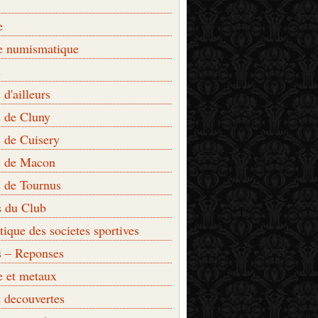
e
e numismatique
s
d'ailleurs
 de Cluny
 de Cuisery
 de Macon
 de Tournus
s du Club
que des societes sportives
s – Reponses
e et metaux
t decouvertes