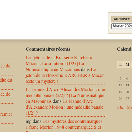
ARCHIVES
Archives
Commentaires récents
Calendr
Les jetons de la Brasserie Karcher à
Mâcon : La solution ! (1/2) | La
L
M
sée de
Numismatique en Mâconnais
dans
Le
jeton de la Brasserie KARCHER à Mâcon
5
6
dite du
reste un mystère !
12
13
La Jeanne d’Arc d’Alexandre Morlon : une
19
20
sée de
médaille banale (2/2) ? | La Numismatique
26
27
en Mâconnais
dans
La Jeanne d’Arc
d’Alexandre Morlon : une médaille banale
« Jan
Ma
(1/2) ?
Premier
mg
dans
Les mystères des contremarques :
1 franc Morlon 1948 contremarquée S et