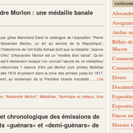
CATÉGORI
dre Morlon : une médaille banale
Alexandr
Assignat
Atelier 
par gilles Marchand Dans le catalogue de l’exposition “Pierre
Billets 
Alexandre Morlon, un art au service de la République”,
Macon
l’historienne de l’art Katia Schaal écrit que la médaille “Jeanne
d’Arc” d’Alexandre Morlon est un “modèle bien banal”. Qu’en
Commemor
est-il réellement lorsque l’on connait l’œuvre de ce médailleur
Commémo
mâconnais ? Jeanne d’Arc par Morlon (coll. privée) Mobilisé
dès 1914 et présent dans la zone des armées jusqu’en 1917,
Divers
ement, au lendemain de la Première Guerre mondiale, …
Lire
Document
Expositi
ion "Alexandre Morlon"
,
Médailles
,
Technique et metaux
,
Une
Expositi
Fausse m
et chronologique des émissions de
dits «guénars» et «demi-guénars» de
Histoire 