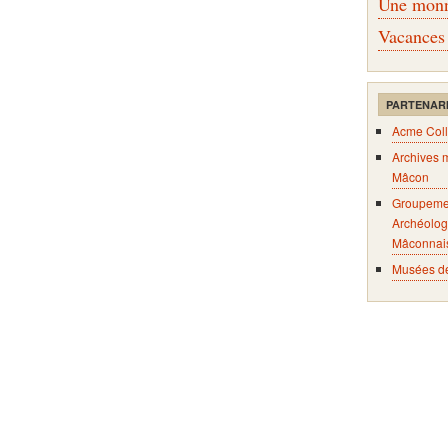
Une monna
Vacances
PARTENAR
Acme Coll
Archives 
Mâcon
Groupeme
Archéolog
Mâconnai
Musées d