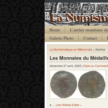
Home
L’atelier monétaire 
Galerie Photo
Contact
La Numismatique en Mâconnais
» Archive
Les Monnaies du Médaill
dimanche 27 avril, 2025 |
Faire un Comment
à …
Lire l'Article Entier »