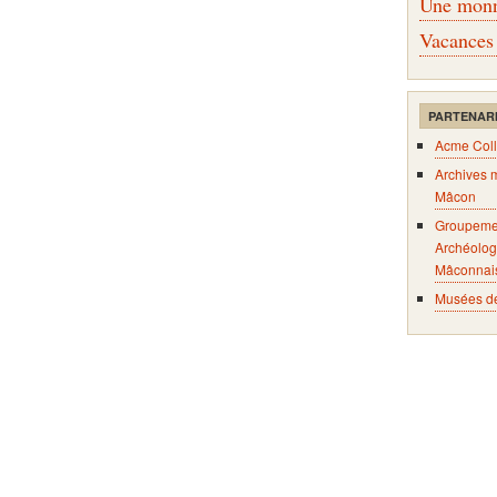
Une monna
Vacances
PARTENAR
Acme Coll
Archives 
Mâcon
Groupeme
Archéolog
Mâconnai
Musées d