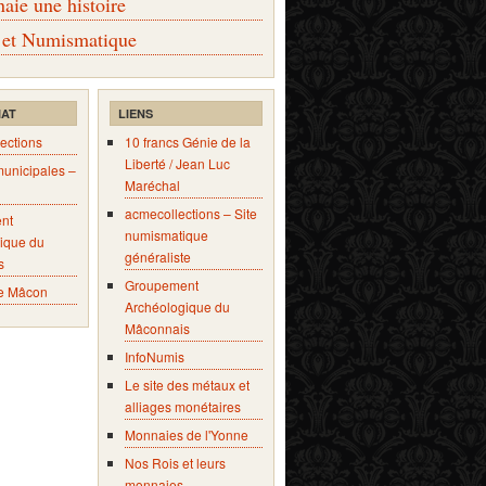
ie une histoire
 et Numismatique
IAT
LIENS
ections
10 francs Génie de la
Liberté / Jean Luc
municipales –
Maréchal
acmecollections – Site
nt
numismatique
ique du
généraliste
s
Groupement
e Mâcon
Archéologique du
Mâconnais
InfoNumis
Le site des métaux et
alliages monétaires
Monnaies de l'Yonne
Nos Rois et leurs
monnaies