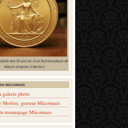
édaille des 50 ans du Club Numismatique de
Macon (d’après A Morlon)
 DU MÂCONNAIS
a galerie photo
e Morlon, graveur Mâconnais
 du monnayage Mâconnais