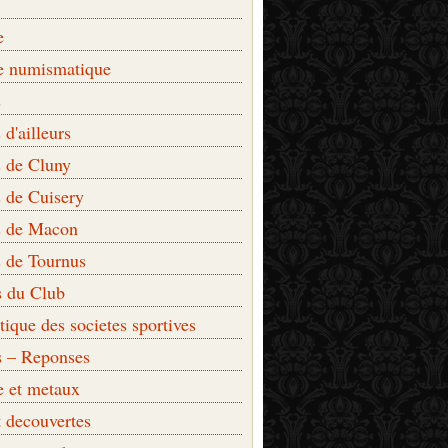
e
e numismatique
s
d'ailleurs
 de Cluny
 de Cuisery
 de Macon
 de Tournus
s du Club
que des societes sportives
s – Reponses
e et metaux
t decouvertes