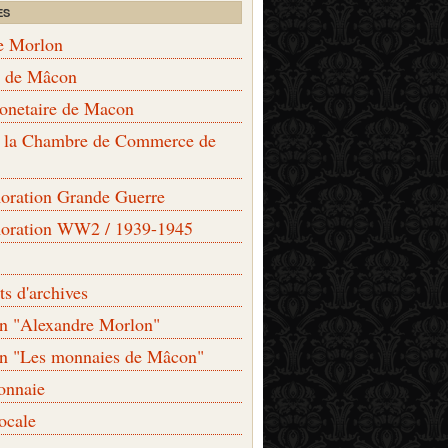
ES
e Morlon
s de Mâcon
monetaire de Macon
de la Chambre de Commerce de
ation Grande Guerre
ration WW2 / 1939-1945
s d'archives
on "Alexandre Morlon"
on "Les monnaies de Mâcon"
onnaie
locale