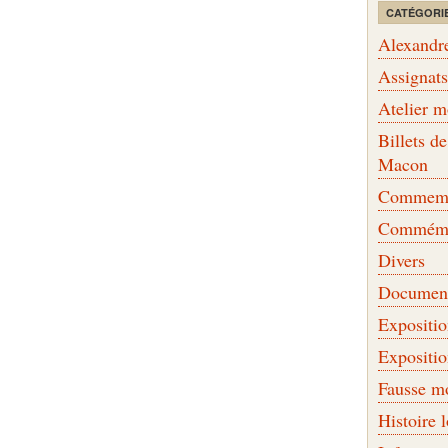
CATÉGORI
Alexandr
Assignat
Atelier 
Billets 
Macon
Commemor
Commémo
Divers
Document
Expositi
Expositi
Fausse m
Histoire 