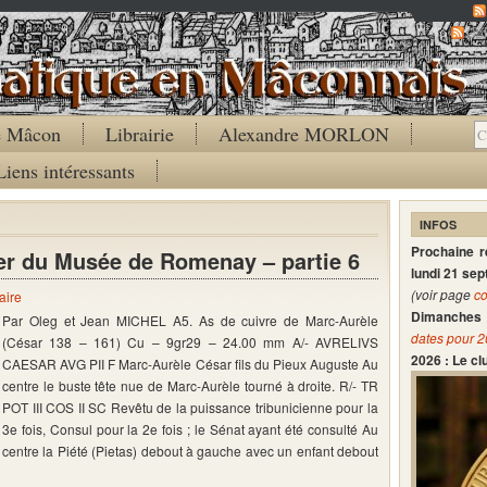
Co
de Mâcon
Librairie
Alexandre MORLON
Liens intéressants
INFOS
Prochaine 
er du Musée de Romenay – partie 6
lundi 21 se
(voir page
co
aire
Dimanches 
Par Oleg et Jean MICHEL A5. As de cuivre de Marc-Aurèle
dates pour 
(César 138 – 161) Cu – 9gr29 – 24.00 mm A/- AVRELIVS
2026 : Le c
CAESAR AVG PII F Marc-Aurèle César fils du Pieux Auguste Au
centre le buste tête nue de Marc-Aurèle tourné à droite. R/- TR
POT III COS II SC Revêtu de la puissance tribunicienne pour la
3e fois, Consul pour la 2e fois ; le Sénat ayant été consulté Au
centre la Piété (Pietas) debout à gauche avec un enfant debout