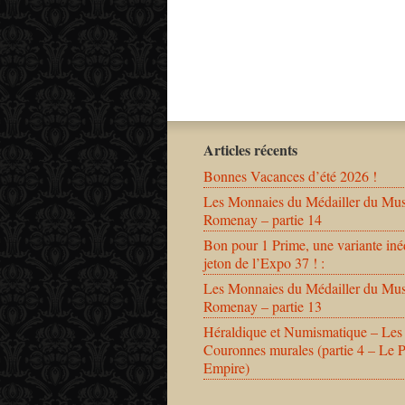
Articles récents
Bonnes Vacances d’été 2026 !
Les Monnaies du Médailler du Mu
Romenay – partie 14
Bon pour 1 Prime, une variante iné
jeton de l’Expo 37 ! :
Les Monnaies du Médailler du Mu
Romenay – partie 13
Héraldique et Numismatique – Les
Couronnes murales (partie 4 – Le 
Empire)