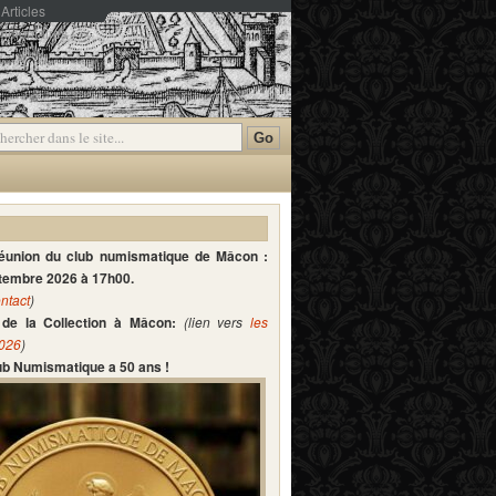
Articles
mmentaires
réunion du club numismatique de Mâcon :
ptembre 2026 à 17h00.
ntact
)
de la Collection à Mâcon:
(lien vers
les
2026
)
lub Numismatique a 50 ans !