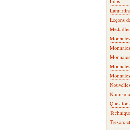
Infos
Lamartin
Leçons d
Médaille
Monnaies 
Monnaies
Monnaies
Monnaies
Monnaies
Nouvelle
Numismati
Question
Techniqu
Tresors e