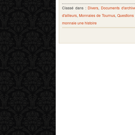
Classé dans :
Divers
,
Documents d'archiv
d'ailleurs
,
Monnaies de Tournus
,
Questions
monnaie une histoire