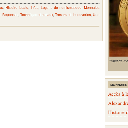
es
,
Histoire locale
,
Infos
,
Leçons de numismatique
,
Monnaies
 - Reponses
,
Technique et metaux
,
Tresors et decouvertes
,
Une
Projet de m
MONNAIES
Accès à l
Alexandr
Histoire