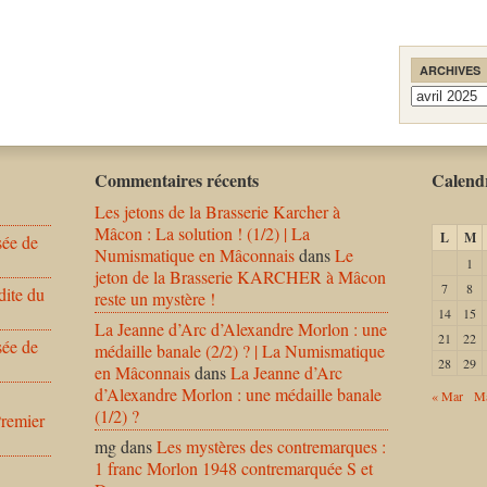
ARCHIVES
Archives
Commentaires récents
Calendr
Les jetons de la Brasserie Karcher à
Mâcon : La solution ! (1/2) | La
L
M
sée de
Numismatique en Mâconnais
dans
Le
1
jeton de la Brasserie KARCHER à Mâcon
7
8
dite du
reste un mystère !
14
15
La Jeanne d’Arc d’Alexandre Morlon : une
21
22
sée de
médaille banale (2/2) ? | La Numismatique
28
29
en Mâconnais
dans
La Jeanne d’Arc
d’Alexandre Morlon : une médaille banale
« Mar
Ma
(1/2) ?
Premier
mg
dans
Les mystères des contremarques :
1 franc Morlon 1948 contremarquée S et