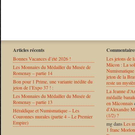
Articles récents
Commentaires
Bonnes Vacances d’été 2026 !
Les jetons de l
Mâcon : La solu
Les Monnaies du Médailler du Musée de
Numismatique
Romenay – partie 14
jeton de la B
Bon pour 1 Prime, une variante inédite du
reste un mystèr
jeton de l’Expo 37 ! :
La Jeanne d’Ar
Les Monnaies du Médailler du Musée de
médaille banal
Romenay – partie 13
en Mâconnais
d’Alexandre Mo
Héraldique et Numismatique – Les
(1/2) ?
Couronnes murales (partie 4 – Le Premier
Empire)
mg
dans
Les m
1 franc Morlon