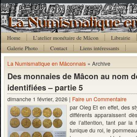
Home
L’atelier monétaire de Mâcon
Librairie
Galerie Photo
Contact
Liens intéressants
La Numismatique en Mâconnais
» Archive
Des monnaies de Mâcon au nom de
identifiées – partie 5
dimanche 1 février, 2026 |
Faire un Commentaire
par Oleg Et en effet, des s
différents apparaissent dè
de l’attention, tant par la
tunique du roi, le pommeau 