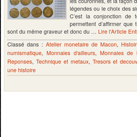
les couronnes, et la façon de
légendes ou le choix des s
C’est la conjonction de t
permettent d’affirmer que t
sont du même graveur et donc du …
Lire l'Article Ent
Classé dans :
Atelier monetaire de Macon
,
Histoi
numismatique
,
Monnaies d'ailleurs
,
Monnaies de
Reponses
,
Technique et metaux
,
Tresors et decou
une histoire