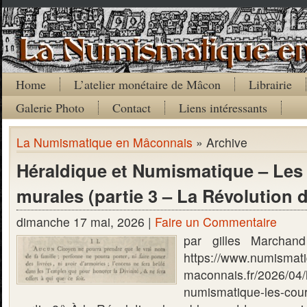
Home
L’atelier monétaire de Mâcon
Librairie
Galerie Photo
Contact
Liens intéressants
La Numismatique en Mâconnais
» Archive
Héraldique et Numismatique – Le
murales (partie 3 – La Révolution 
dimanche 17 mai, 2026 |
Faire un Commentaire
par gilles Marchand 
https://www.numismat
maconnais.fr/2026/04/
numismatique-les-cou