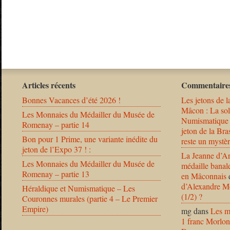
Articles récents
Commentaires
Bonnes Vacances d’été 2026 !
Les jetons de l
Mâcon : La solu
Les Monnaies du Médailler du Musée de
Numismatique
Romenay – partie 14
jeton de la B
Bon pour 1 Prime, une variante inédite du
reste un mystèr
jeton de l’Expo 37 ! :
La Jeanne d’Ar
Les Monnaies du Médailler du Musée de
médaille banal
Romenay – partie 13
en Mâconnais
d’Alexandre Mo
Héraldique et Numismatique – Les
(1/2) ?
Couronnes murales (partie 4 – Le Premier
Empire)
mg
dans
Les m
1 franc Morlon