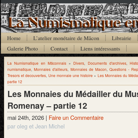
Home
L’atelier monétaire de Mâcon
Librairie
Galerie Photo
Contact
Liens intéressants
La Numismatique en Mâconnais
»
Divers
,
Documents d'archives
,
Hist
numismatique
,
Monnaies d'ailleurs
,
Monnaies de Macon
,
Questions - Re
Tresors et decouvertes
,
Une monnaie une histoire
»
Les Monnaies du Méda
partie 12
Les Monnaies du Médailler du Mu
Romenay – partie 12
mai 24th, 2026 |
Faire un Commentaire
par oleg et Jean Michel