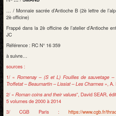
… / Monnaie sacrée d’Antioche B (2è lettre de l’alp
2è officine)
Frappé dans la 2è officine de l’atelier d’Antioche e
JC
Référence : RC N° 16 359
à suivre…
sources :
1/ «
Romenay – (S et L) Fouilles de sauvetage –
Troffetat – Beaumartin – Lissiat – Les Charmes
»
, A.
2/ «
Roman coins and their values
”, David SEAR, éd
5 volumes de 2000 à 2014
3/ CGB Paris :
https://www.cgb.fr/thr