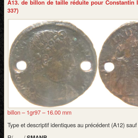
A13. de billon de taille réduite pour Constantin I
337)
billon – 1gr97 – 16.00 mm
Type et descriptif identiques au précédent (A12) sauf l’
R/-
…
/
SMANB