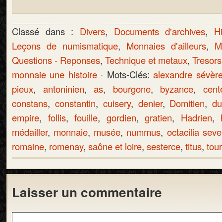
Classé dans :
Divers
,
Documents d'archives
,
Hi
Leçons de numismatique
,
Monnaies d'ailleurs
,
M
Questions - Reponses
,
Technique et metaux
,
Tresors
monnaie une histoire
· Mots-Clés:
alexandre sévèr
pieux
,
antoninien
,
as
,
bourgone
,
byzance
,
cent
constans
,
constantin
,
cuisery
,
denier
,
Domitien
,
du
empire
,
follis
,
fouille
,
gordien
,
gratien
,
Hadrien
,
médailler
,
monnaie
,
musée
,
nummus
,
octacilia seve
romaine
,
romenay
,
saône et loire
,
sesterce
,
titus
,
tou
Laisser un commentaire