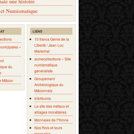
ie une histoire
 et Numismatique
IAT
LIENS
ections
10 francs Génie de la
Liberté / Jean Luc
municipales –
Maréchal
acmecollections – Site
nt
numismatique
ique du
généraliste
s
Groupement
e Mâcon
Archéologique du
Mâconnais
InfoNumis
Le site des métaux et
alliages monétaires
Monnaies de l'Yonne
Nos Rois et leurs
monnaies