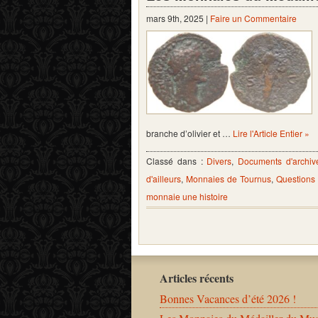
mars 9th, 2025 |
Faire un Commentaire
branche d’olivier et …
Lire l'Article Entier »
Classé dans :
Divers
,
Documents d'archiv
d'ailleurs
,
Monnaies de Tournus
,
Questions
monnaie une histoire
Articles récents
Bonnes Vacances d’été 2026 !