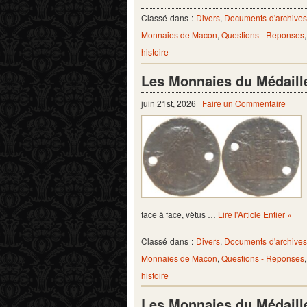
Classé dans :
Divers
,
Documents d'archive
Monnaies de Macon
,
Questions - Reponses
histoire
Les Monnaies du Médaill
juin 21st, 2026 |
Faire un Commentaire
face à face, vêtus …
Lire l'Article Entier »
Classé dans :
Divers
,
Documents d'archive
Monnaies de Macon
,
Questions - Reponses
histoire
Les Monnaies du Médaill