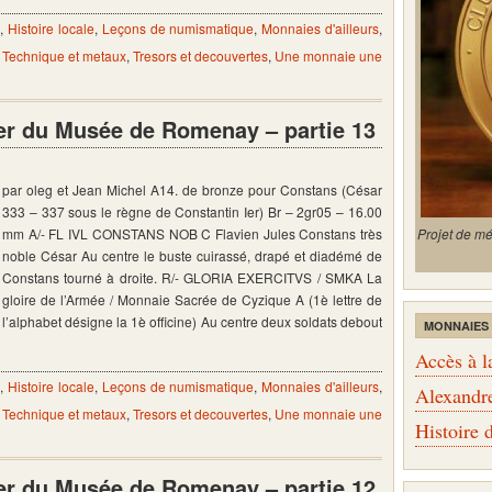
s
,
Histoire locale
,
Leçons de numismatique
,
Monnaies d'ailleurs
,
,
Technique et metaux
,
Tresors et decouvertes
,
Une monnaie une
er du Musée de Romenay – partie 13
par oleg et Jean Michel A14. de bronze pour Constans (César
333 – 337 sous le règne de Constantin Ier) Br – 2gr05 – 16.00
mm A/- FL IVL CONSTANS NOB C Flavien Jules Constans très
Projet de m
noble César Au centre le buste cuirassé, drapé et diadémé de
Constans tourné à droite. R/- GLORIA EXERCITVS / SMKA La
gloire de l’Armée / Monnaie Sacrée de Cyzique A (1è lettre de
l’alphabet désigne la 1è officine) Au centre deux soldats debout
MONNAIES
Accès à l
s
,
Histoire locale
,
Leçons de numismatique
,
Monnaies d'ailleurs
,
Alexandr
,
Technique et metaux
,
Tresors et decouvertes
,
Une monnaie une
Histoire
er du Musée de Romenay – partie 12