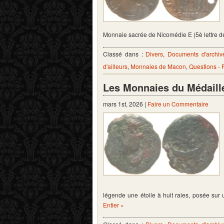
Monnaie sacrée de Nicomédie E (5è lettre de
Classé dans :
Divers
,
Documents d'archiv
d'ailleurs
,
Monnaies de Macon
,
Questions -
Les Monnaies du Médaill
mars 1st, 2026 |
Faire un Commentaire
légende une étoile à huit raies, posée su
Entier »