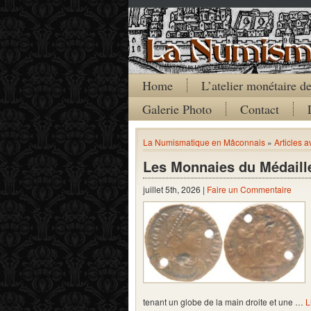
Home
L’atelier monétaire 
Galerie Photo
Contact
La Numismatique en Mâconnais
»
Articles 
Les Monnaies du Médaill
juillet 5th, 2026 |
Faire un Commentaire
tenant un globe de la main droite et une …
L