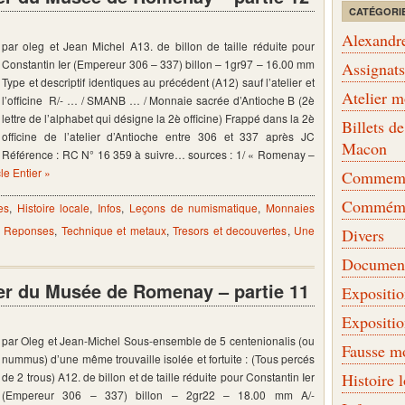
CATÉGORI
Alexandr
par oleg et Jean Michel A13. de billon de taille réduite pour
Constantin Ier (Empereur 306 – 337) billon – 1gr97 – 16.00 mm
Assignat
Type et descriptif identiques au précédent (A12) sauf l’atelier et
Atelier 
l’officine R/- … / SMANB … / Monnaie sacrée d’Antioche B (2è
lettre de l’alphabet qui désigne la 2è officine) Frappé dans la 2è
Billets 
officine de l’atelier d’Antioche entre 306 et 337 après JC
Macon
Référence : RC N° 16 359 à suivre… sources : 1/ « Romenay –
cle Entier »
Commemor
Commémo
es
,
Histoire locale
,
Infos
,
Leçons de numismatique
,
Monnaies
- Reponses
,
Technique et metaux
,
Tresors et decouvertes
,
Une
Divers
Document
er du Musée de Romenay – partie 11
Expositi
Expositi
par Oleg et Jean-Michel Sous-ensemble de 5 centenionalis (ou
Fausse m
nummus) d’une même trouvaille isolée et fortuite : (Tous percés
de 2 trous) A12. de billon et de taille réduite pour Constantin Ier
Histoire 
(Empereur 306 – 337) billon – 2gr22 – 18.00 mm A/-