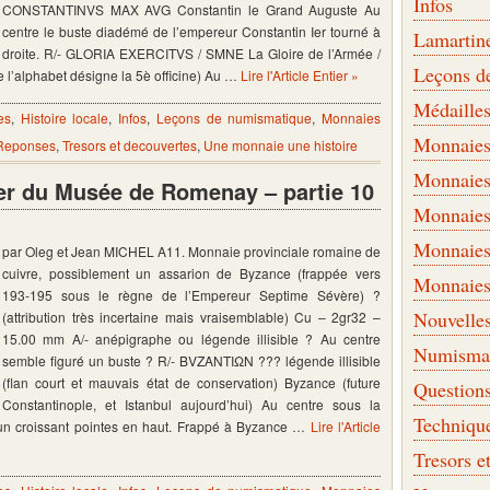
Infos
CONSTANTINVS MAX AVG Constantin le Grand Auguste Au
centre le buste diadémé de l’empereur Constantin Ier tourné à
Lamartin
droite. R/- GLORIA EXERCITVS / SMNE La Gloire de l’Armée /
Leçons d
 l’alphabet désigne la 5è officine) Au …
Lire l'Article Entier »
Médaille
es
,
Histoire locale
,
Infos
,
Leçons de numismatique
,
Monnaies
Monnaies 
 Reponses
,
Tresors et decouvertes
,
Une monnaie une histoire
Monnaies
er du Musée de Romenay – partie 10
Monnaies
Monnaies
par Oleg et Jean MICHEL A11. Monnaie provinciale romaine de
cuivre, possiblement un assarion de Byzance (frappée vers
Monnaies
193-195 sous le règne de l’Empereur Septime Sévère) ?
Nouvelle
(attribution très incertaine mais vraisemblable) Cu – 2gr32 –
15.00 mm A/- anépigraphe ou légende illisible ? Au centre
Numismati
semble figuré un buste ? R/- BVZANTIΩN ??? légende illisible
(flan court et mauvais état de conservation) Byzance (future
Question
Constantinople, et Istanbul aujourd’hui) Au centre sous la
Techniqu
r un croissant pointes en haut. Frappé à Byzance …
Lire l'Article
Tresors e