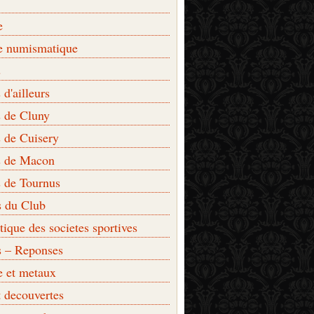
e
e numismatique
s
d'ailleurs
 de Cluny
 de Cuisery
 de Macon
 de Tournus
s du Club
que des societes sportives
s – Reponses
e et metaux
t decouvertes