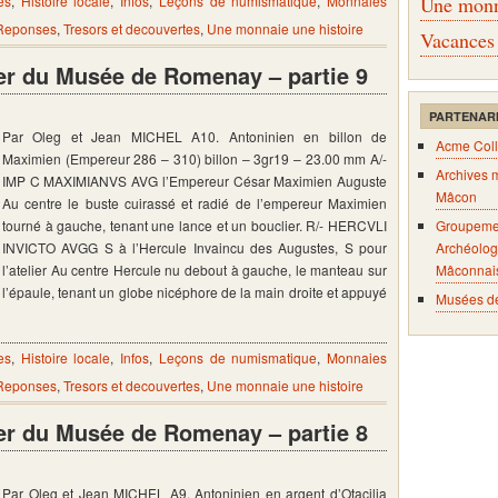
es
,
Histoire locale
,
Infos
,
Leçons de numismatique
,
Monnaies
Une monna
 Reponses
,
Tresors et decouvertes
,
Une monnaie une histoire
Vacances
er du Musée de Romenay – partie 9
PARTENAR
Par Oleg et Jean MICHEL A10. Antoninien en billon de
Acme Coll
Maximien (Empereur 286 – 310) billon – 3gr19 – 23.00 mm A/-
Archives 
IMP C MAXIMIANVS AVG l’Empereur César Maximien Auguste
Mâcon
Au centre le buste cuirassé et radié de l’empereur Maximien
tourné à gauche, tenant une lance et un bouclier. R/- HERCVLI
Groupeme
INVICTO AVGG S à l’Hercule Invaincu des Augustes, S pour
Archéolog
l’atelier Au centre Hercule nu debout à gauche, le manteau sur
Mâconnai
l’épaule, tenant un globe nicéphore de la main droite et appuyé
Musées d
es
,
Histoire locale
,
Infos
,
Leçons de numismatique
,
Monnaies
 Reponses
,
Tresors et decouvertes
,
Une monnaie une histoire
er du Musée de Romenay – partie 8
Par Oleg et Jean MICHEL A9. Antoninien en argent d’Otacilia