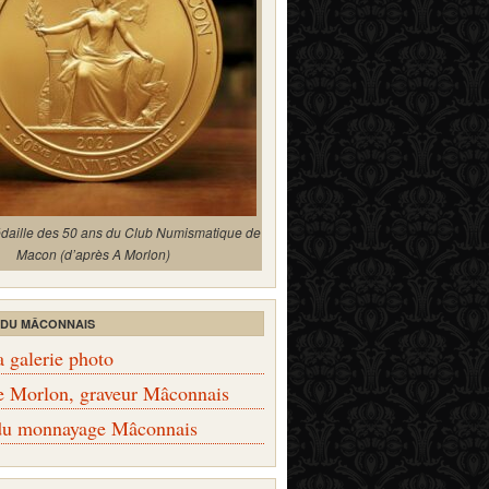
édaille des 50 ans du Club Numismatique de
Macon (d’après A Morlon)
 DU MÂCONNAIS
a galerie photo
e Morlon, graveur Mâconnais
 du monnayage Mâconnais