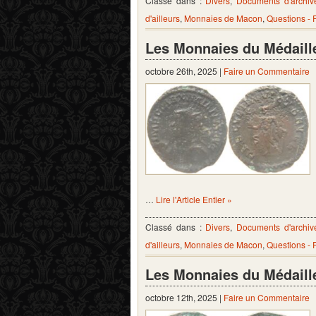
Classé dans :
Divers
,
Documents d'archiv
d'ailleurs
,
Monnaies de Macon
,
Questions -
Les Monnaies du Médaill
octobre 26th, 2025 |
Faire un Commentaire
…
Lire l'Article Entier »
Classé dans :
Divers
,
Documents d'archiv
d'ailleurs
,
Monnaies de Macon
,
Questions -
Les Monnaies du Médaill
octobre 12th, 2025 |
Faire un Commentaire