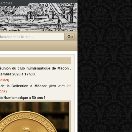
Articles
mmentaires
réunion du club numismatique de Mâcon :
ptembre 2026 à 17h00.
ntact
)
de la Collection à Mâcon:
(lien vers
les
2026
)
lub Numismatique a 50 ans !