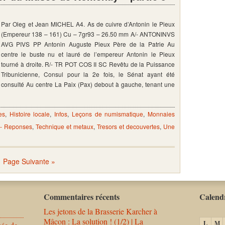
Par Oleg et Jean MICHEL A4. As de cuivre d’Antonin le Pieux
(Empereur 138 – 161) Cu – 7gr93 – 26.50 mm A/- ANTONINVS
AVG PIVS PP Antonin Auguste Pieux Père de la Patrie Au
centre le buste nu et lauré de l’empereur Antonin le Pieux
tourné à droite. R/- TR POT COS II SC Revêtu de la Puissance
Tribunicienne, Consul pour la 2e fois, le Sénat ayant été
consulté Au centre La Paix (Pax) debout à gauche, tenant une
es
,
Histoire locale
,
Infos
,
Leçons de numismatique
,
Monnaies
 - Reponses
,
Technique et metaux
,
Tresors et decouvertes
,
Une
Page Suivante »
Commentaires récents
Calendr
Les jetons de la Brasserie Karcher à
Mâcon : La solution ! (1/2) | La
L
M