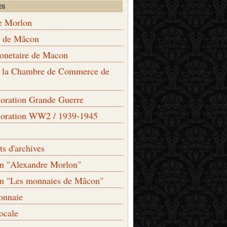
ES
e Morlon
s de Mâcon
monetaire de Macon
de la Chambre de Commerce de
ation Grande Guerre
ration WW2 / 1939-1945
s d'archives
on "Alexandre Morlon"
on "Les monnaies de Mâcon"
onnaie
locale