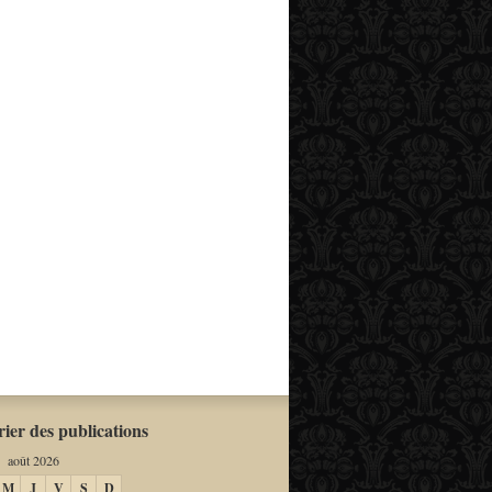
ier des publications
août 2026
M
J
V
S
D