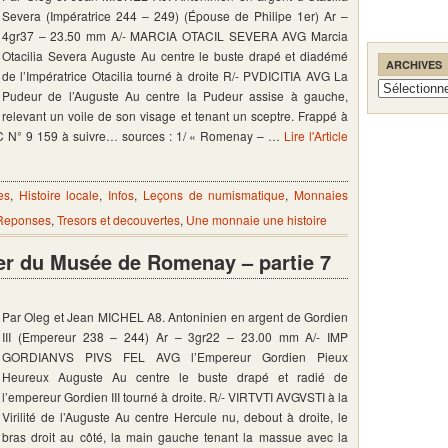
Severa (Impératrice 244 – 249) (Épouse de Philipe 1er) Ar –
4gr37 – 23.50 mm A/- MARCIA OTACIL SEVERA AVG Marcia
Otacilia Severa Auguste Au centre le buste drapé et diadémé
ARCHIVES
de l’Impératrice Otacilia tourné à droite R/- PVDICITIA AVG La
Archives
Pudeur de l’Auguste Au centre la Pudeur assise à gauche,
relevant un voile de son visage et tenant un sceptre. Frappé à
C N° 9 159 à suivre… sources : 1/ « Romenay – …
Lire l'Article
es
,
Histoire locale
,
Infos
,
Leçons de numismatique
,
Monnaies
 Reponses
,
Tresors et decouvertes
,
Une monnaie une histoire
er du Musée de Romenay – partie 7
Par Oleg et Jean MICHEL A8. Antoninien en argent de Gordien
III (Empereur 238 – 244) Ar – 3gr22 – 23.00 mm A/- IMP
GORDIANVS PIVS FEL AVG l’Empereur Gordien Pieux
Heureux Auguste Au centre le buste drapé et radié de
l’empereur Gordien III tourné à droite. R/- VIRTVTI AVGVSTI à la
Virilité de l’Auguste Au centre Hercule nu, debout à droite, le
bras droit au côté, la main gauche tenant la massue avec la