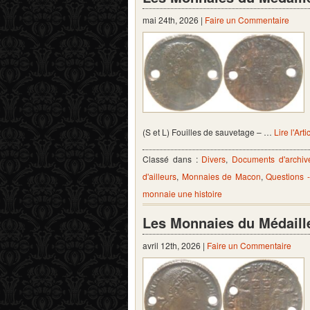
mai 24th, 2026 |
Faire un Commentaire
(S et L) Fouilles de sauvetage – …
Lire l'Arti
Classé dans :
Divers
,
Documents d'archiv
d'ailleurs
,
Monnaies de Macon
,
Questions 
monnaie une histoire
Les Monnaies du Médaill
avril 12th, 2026 |
Faire un Commentaire