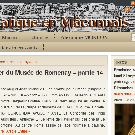
Co
de Mâcon
Librairie
Alexandre MORLON
Liens intéressants
avec le Mot-Clé "byzance"
INFOS
Prochaine 
er du Musée de Romenay – partie 14
lundi 21 se
(voir page
co
Dimanches 
par oleg et Jean Michel A15. de bronze pour Gratien (empereur
dates pour 
367 – 383) Br – 2gr22 – 17.00 mm A/- DN GRATIANVS PF AVG
2026 : Le c
Notre Seigneur Gratien Pieux Heureux Auguste Au centre le
buste cuirassé, drapé et diadémé de GRATIEN tourné à droite.
R/- CONCORDIA AVGGG / ANTE La Concorde des Trois
Augustes / Antioche E (5è lettre de l’atelier qui désigne la 5è
officine) Au centre Rome assise de face, tournée à gauche,
ire l'Article Entier »