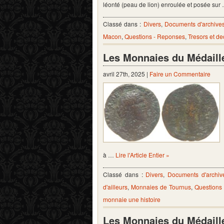
léonté (peau de lion) enroulée et posée sur
Classé dans :
Divers
,
Documents d'archive
Macon
,
Questions - Reponses
,
Tresors et d
Les Monnaies du Médaill
avril 27th, 2025 |
Faire un Commentaire
à …
Lire l'Article Entier »
Classé dans :
Divers
,
Documents d'archiv
d'ailleurs
,
Monnaies de Tournus
,
Questions
monnaie une histoire
Les Monnaies du Médaill