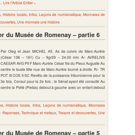
 …
Lire l'Article Entier »
s
,
Histoire locale
,
Infos
,
Leçons de numismatique
,
Monnaies de
ecouvertes
,
Une monnaie une histoire
er du Musée de Romenay – partie 6
Par Oleg et Jean MICHEL A5. As de cuivre de Marc-Aurèle
(César 138 – 161) Cu – 9gr29 – 24.00 mm A/- AVRELIVS
CAESAR AVG PII F Marc-Aurèle César fils du Pieux Auguste Au
centre le buste tête nue de Marc-Aurèle tourné à droite. R/- TR
POT III COS II SC Revêtu de la puissance tribunicienne pour la
3e fois, Consul pour la 2e fois ; le Sénat ayant été consulté Au
centre la Piété (Pietas) debout à gauche avec un enfant debout
es
,
Histoire locale
,
Infos
,
Leçons de numismatique
,
Monnaies
 - Reponses
,
Technique et metaux
,
Tresors et decouvertes
,
Une
er du Musée de Romenay – partie 5