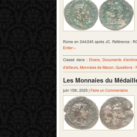
Rome en 244/245 après JC. Référence : R
Entier »
Classé dans :
Divers
,
Documents d'archiv
d'ailleurs
,
Monnaies de Macon
,
Questions -
Les Monnaies du Médaill
juin 15th, 2025 |
Faire un Commentaire