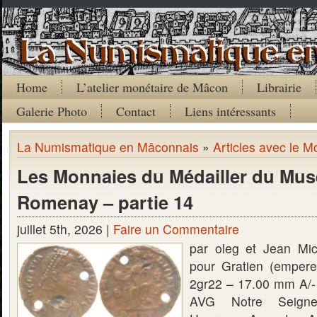
Home
L’atelier monétaire de Mâcon
Librairie
Galerie Photo
Contact
Liens intéressants
La Numismatique en Mâconnais
»
Articles avec le M
Les Monnaies du Médailler du Mus
Romenay – partie 14
juillet 5th, 2026 |
Faire un Commentaire
par oleg et Jean Mi
pour Gratien (emper
2gr22 – 17.00 mm A
AVG Notre Seigne