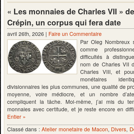
« Les monnaies de Charles VII » d
Crépin, un corpus qui fera date
avril 26th, 2026 |
Faire un Commentaire
Par Oleg Nombreux s
comme professionn
difficultés à distin
nom de Charles VII 
Charles VIII, et po
monétaires iden
divisionnaires les plus communes, une qualité de pr
moyenne, voire médiocre, et un nombre d’atel
compliquent la tâche. Moi-même, j’ai mis du te
monnaies avec certitude, et je reste encore en dif
Entier »
Classé dans :
Atelier monetaire de Macon
,
Divers
,
D