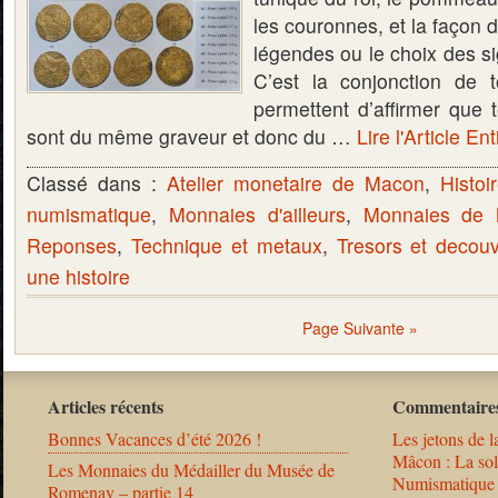
les couronnes, et la façon de
légendes ou le choix des s
C’est la conjonction de t
permettent d’affirmer que t
sont du même graveur et donc du …
Lire l'Article Ent
Classé dans :
Atelier monetaire de Macon
,
Histoi
numismatique
,
Monnaies d'ailleurs
,
Monnaies de
Reponses
,
Technique et metaux
,
Tresors et decou
une histoire
Page Suivante »
Articles récents
Commentaires
Bonnes Vacances d’été 2026 !
Les jetons de l
Mâcon : La solu
Les Monnaies du Médailler du Musée de
Numismatique
Romenay – partie 14