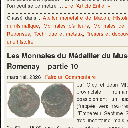
l’on peut se permettre …
Lire l'Article Entier »
Classé dans :
Atelier monetaire de Macon
,
Histoi
numismatique
,
Monnaies d'ailleurs
,
Monnaies de
Reponses
,
Technique et metaux
,
Tresors et decou
une histoire
Les Monnaies du Médailler du Mus
Romenay – partie 10
mars 1st, 2026 |
Faire un Commentaire
par Oleg et Jean M
provinciale rom
possiblement un as
(frappée vers 193-1
l’Empereur Septime Sé
très incertaine mais
2gr32 – 15.00 mm A/- anépigraphe ou légende il