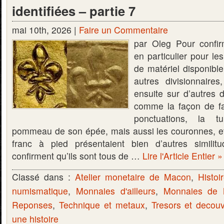
identifiées – partie 7
mai 10th, 2026 |
Faire un Commentaire
par Oleg Pour confir
en particulier pour le
de matériel disponible
autres divisionnaire
ensuite sur d’autres d
comme la façon de fai
ponctuations, la t
pommeau de son épée, mais aussi les couronnes, e
franc à pied présentaient bien d’autres similit
confirment qu’ils sont tous de …
Lire l'Article Entier »
Classé dans :
Atelier monetaire de Macon
,
Histoi
numismatique
,
Monnaies d'ailleurs
,
Monnaies de
Reponses
,
Technique et metaux
,
Tresors et decou
une histoire