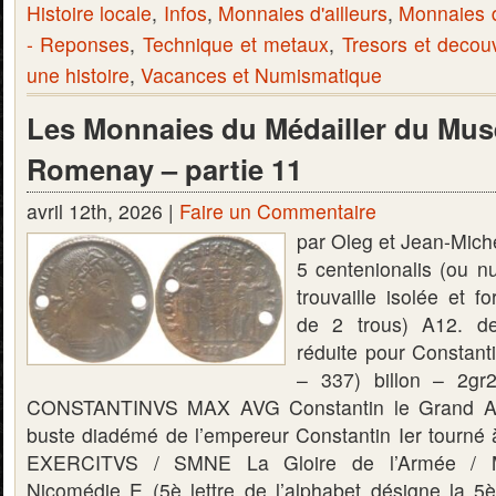
Histoire locale
,
Infos
,
Monnaies d'ailleurs
,
Monnaies 
- Reponses
,
Technique et metaux
,
Tresors et decou
une histoire
,
Vacances et Numismatique
Les Monnaies du Médailler du Mus
Romenay – partie 11
avril 12th, 2026 |
Faire un Commentaire
par Oleg et Jean-Mic
5 centenionalis (ou
trouvaille isolée et f
de 2 trous) A12. de 
réduite pour Constant
– 337) billon – 2g
CONSTANTINVS MAX AVG Constantin le Grand Au
buste diadémé de l’empereur Constantin Ier tourné 
EXERCITVS / SMNE La Gloire de l’Armée / 
Nicomédie E (5è lettre de l’alphabet désigne la 5