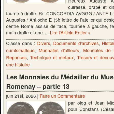
Heureux Auguste A
cuirassé, drapé et 
tourné à droite. R/- CONCORDIA AVGGG / ANTE La
Augustes / Antioche E (5è lettre de l’atelier qui dési
centre Rome assise de face, tournée à gauche, te
main droite et une …
Lire l'Article Entier »
Classé dans :
Divers
,
Documents d'archives
,
Histoi
numismatique
,
Monnaies d'ailleurs
,
Monnaies de
Reponses
,
Technique et metaux
,
Tresors et decou
une histoire
Les Monnaies du Médailler du Mus
Romenay – partie 13
juin 21st, 2026 |
Faire un Commentaire
par oleg et Jean Mi
pour Constans (Césa