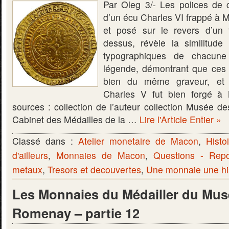
Par Oleg 3/- Les polices de 
d’un écu Charles VI frappé à 
et posé sur le revers d’un 
dessus, révèle la similitude 
typographiques de chacune
légende, démontrant que ces
bien du même graveur, et 
Charles V fut bien forgé à
sources : collection de l’auteur collection Musée d
Cabinet des Médailles de la …
Lire l'Article Entier »
Classé dans :
Atelier monetaire de Macon
,
Histo
d'ailleurs
,
Monnaies de Macon
,
Questions - Rep
metaux
,
Tresors et decouvertes
,
Une monnaie une hi
Les Monnaies du Médailler du Mus
Romenay – partie 12