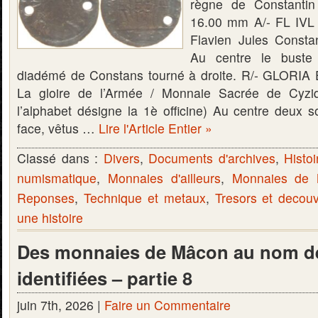
règne de Constantin
16.00 mm A/- FL I
Flavien Jules Consta
Au centre le buste 
diadémé de Constans tourné à droite. R/- GLOR
La gloire de l’Armée / Monnaie Sacrée de Cyzi
l’alphabet désigne la 1è officine) Au centre deux s
face, vêtus …
Lire l'Article Entier »
Classé dans :
Divers
,
Documents d'archives
,
Histoi
numismatique
,
Monnaies d'ailleurs
,
Monnaies de
Reponses
,
Technique et metaux
,
Tresors et decou
une histoire
Des monnaies de Mâcon au nom de
identifiées – partie 8
juin 7th, 2026 |
Faire un Commentaire