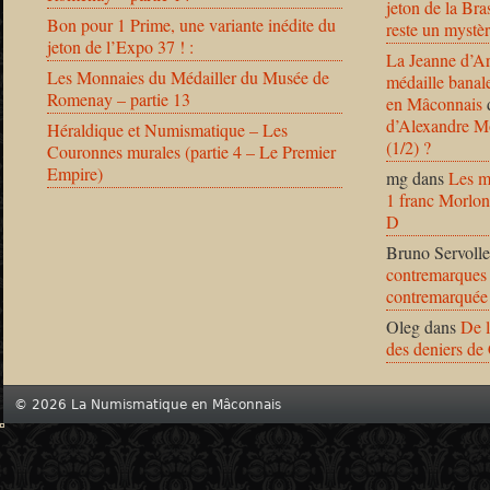
jeton de la B
Bon pour 1 Prime, une variante inédite du
reste un mystèr
jeton de l’Expo 37 ! :
La Jeanne d’Ar
Les Monnaies du Médailler du Musée de
médaille banal
Romenay – partie 13
en Mâconnais
d’Alexandre Mo
Héraldique et Numismatique – Les
(1/2) ?
Couronnes murales (partie 4 – Le Premier
Empire)
mg
dans
Les m
1 franc Morlon
D
Bruno Servolle
contremarques 
contremarquée
Oleg
dans
De l
des deniers de
© 2026 La Numismatique en Mâconnais