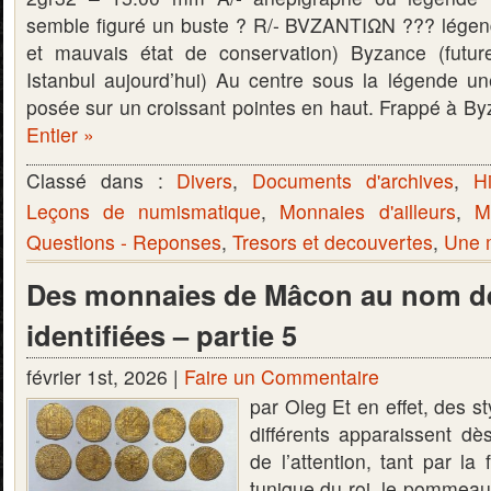
semble figuré un buste ? R/- BVZANTIΩN ??? légende 
et mauvais état de conservation) Byzance (future
Istanbul aujourd’hui) Au centre sous la légende une
posée sur un croissant pointes en haut. Frappé à 
Entier »
Classé dans :
Divers
,
Documents d'archives
,
Hi
Leçons de numismatique
,
Monnaies d'ailleurs
,
M
Questions - Reponses
,
Tresors et decouvertes
,
Une m
Des monnaies de Mâcon au nom de
identifiées – partie 5
février 1st, 2026 |
Faire un Commentaire
par Oleg Et en effet, des s
différents apparaissent dè
de l’attention, tant par la
tunique du roi, le pommeau 