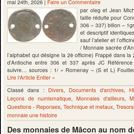
mai 24th, 2026 |
Faire un Commentaire
par oleg et Jean Mich
taille réduite pour Co
306 – 337) billon – 1
et descriptif identiqu
sauf l’atelier et l’of
/ Monnaie sacrée d’Ant
l’alphabet qui désigne la 2è officine) Frappé dans la 2è
d’Antioche entre 306 et 337 après JC Référenc
suivre… sources : 1/ « Romenay – (S et L) Fouill
Lire l'Article Entier »
Classé dans :
Divers
,
Documents d'archives
,
Hi
Leçons de numismatique
,
Monnaies d'ailleurs
,
M
Questions - Reponses
,
Technique et metaux
,
Tresors
monnaie une histoire
Des monnaies de Mâcon au nom de