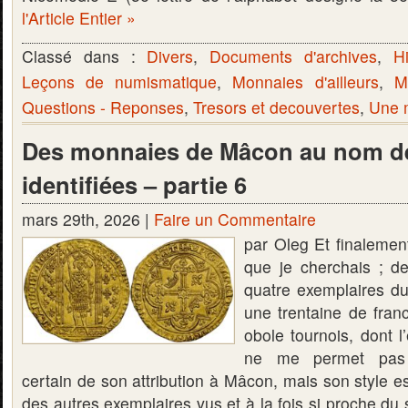
l'Article Entier »
Classé dans :
Divers
,
Documents d'archives
,
Hi
Leçons de numismatique
,
Monnaies d'ailleurs
,
M
Questions - Reponses
,
Tresors et decouvertes
,
Une m
Des monnaies de Mâcon au nom de
identifiées – partie 6
mars 29th, 2026 |
Faire un Commentaire
par Oleg Et finalement
que je cherchais ; d
quatre exemplaires du
une trentaine de fran
obole tournois, dont l
ne me permet pas 
certain de son attribution à Mâcon, mais son style est 
des autres exemplaires vus et à la fois si proche du