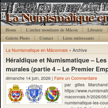
Home
L’atelier monétaire de Mâcon
Librairie
Galerie Photo
Contact
Liens intéressants
La Numismatique en Mâconnais
» Archive
Héraldique et Numismatique – Le
murales (partie 4 – Le Premier Emp
dimanche 14 juin, 2026 |
Faire un Commentaire
par gilles Marchand 
https://www.numismat
maconnais.fr/2026/05/
numismatique-les-cou