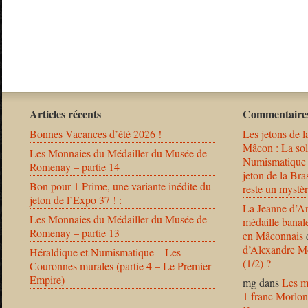
Articles récents
Commentaires
Bonnes Vacances d’été 2026 !
Les jetons de l
Mâcon : La solu
Les Monnaies du Médailler du Musée de
Numismatique
Romenay – partie 14
jeton de la B
Bon pour 1 Prime, une variante inédite du
reste un mystèr
jeton de l’Expo 37 ! :
La Jeanne d’Ar
Les Monnaies du Médailler du Musée de
médaille banal
Romenay – partie 13
en Mâconnais
d’Alexandre Mo
Héraldique et Numismatique – Les
(1/2) ?
Couronnes murales (partie 4 – Le Premier
Empire)
mg
dans
Les m
1 franc Morlon