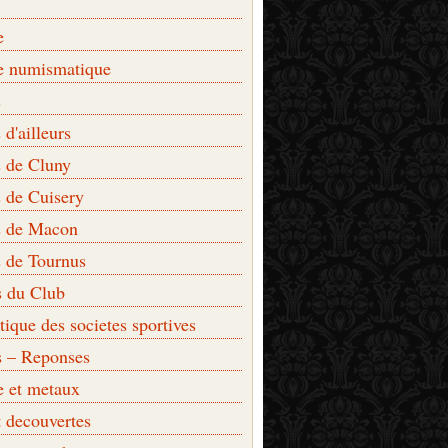
e
e numismatique
s
d'ailleurs
 de Cluny
 de Cuisery
 de Macon
 de Tournus
s du Club
que des societes sportives
s – Reponses
e et metaux
t decouvertes