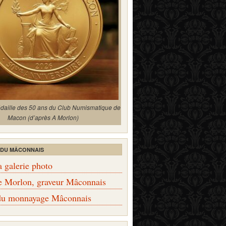
édaille des 50 ans du Club Numismatique de
Macon (d’après A Morlon)
 DU MÂCONNAIS
a galerie photo
e Morlon, graveur Mâconnais
 du monnayage Mâconnais