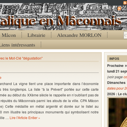
Co
de Mâcon
Librairie
Alexandre MORLON
Liens intéressants
avec le Mot-Clé "dégustation"
INFOS
Prochaine 
lundi 21 se
(voir page
co
e
Dimanches 
archand La vigne tient une place importante dans l’économie
dates pour 
s très longtemps. La liste “à la Prévert” portée sur cette carte
2026 : Le c
imée au début du XXème siècle le rappelle en n’oubliant pas de
ns réputés du Mâconnais parmi les atouts de la ville. CPA Mâcon
e) Cette médaille en métal argenté et dorée sur le listel au
 mm illustre les principaux monuments qui symbolisent notre
ille …
Lire l'Article Entier »