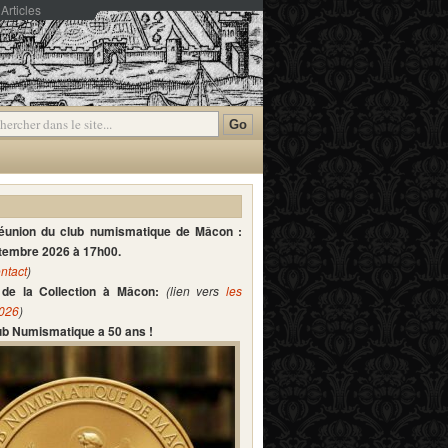
Articles
mmentaires
réunion du club numismatique de Mâcon :
ptembre 2026 à 17h00.
ntact
)
de la Collection à Mâcon:
(lien vers
les
2026
)
lub Numismatique a 50 ans !