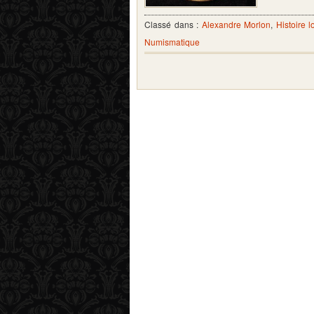
Classé dans :
Alexandre Morlon
,
Histoire l
Numismatique