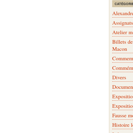
CATÉGORI
Alexandr
Assignat
Atelier 
Billets 
Macon
Commemor
Commémo
Divers
Document
Expositi
Expositi
Fausse m
Histoire 