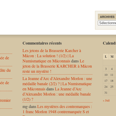
ARCHIVES
Archives
Commentaires récents
Calendr
Les jetons de la Brasserie Karcher à
Mâcon : La solution ! (1/2) | La
L
M
sée de
Numismatique en Mâconnais
dans
Le
jeton de la Brasserie KARCHER à Mâcon
3
4
dite du
reste un mystère !
10
11
La Jeanne d’Arc d’Alexandre Morlon : une
17
18
sée de
médaille banale (2/2) ? | La Numismatique
24
25
en Mâconnais
dans
La Jeanne d’Arc
31
d’Alexandre Morlon : une médaille banale
(1/2) ?
Premier
« Juil
mg
dans
Les mystères des contremarques :
1 franc Morlon 1948 contremarquée S et