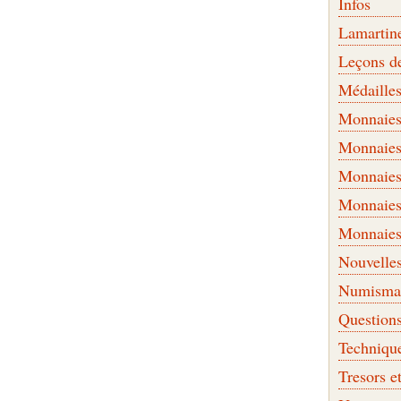
Infos
Lamartin
Leçons d
Médaille
Monnaies 
Monnaies
Monnaies
Monnaies
Monnaies
Nouvelle
Numismati
Question
Techniqu
Tresors e