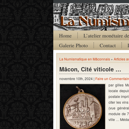
Home
L’atelier monétaire 
Galerie Photo
Contact
La Numismatique en Mâconnais
»
Articles 
Mâcon, Cité viticole …
novembre 10th, 2024 |
Faire un Commentair
par gilles M
locale depui
postale impr
citer les vi
(vue général
module de 70
ville … Méda