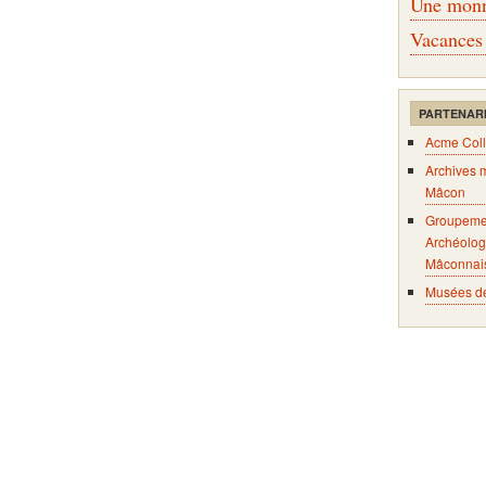
Une monna
Vacances
PARTENAR
Acme Coll
Archives 
Mâcon
Groupeme
Archéolog
Mâconnai
Musées d