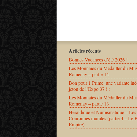
Articles récents
Bonnes Vacances d’été 2026 !
Les Monnaies du Médailler du Mu
Romenay – partie 14
Bon pour 1 Prime, une variante iné
jeton de l’Expo 37 ! :
Les Monnaies du Médailler du Mu
Romenay – partie 13
Héraldique et Numismatique – Les
Couronnes murales (partie 4 – Le 
Empire)