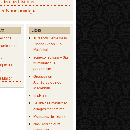
ie une histoire
 et Numismatique
IAT
LIENS
ections
10 francs Génie de la
Liberté / Jean Luc
municipales –
Maréchal
acmecollections – Site
nt
numismatique
ique du
généraliste
s
Groupement
e Mâcon
Archéologique du
Mâconnais
InfoNumis
Le site des métaux et
alliages monétaires
Monnaies de l'Yonne
Nos Rois et leurs
monnaies