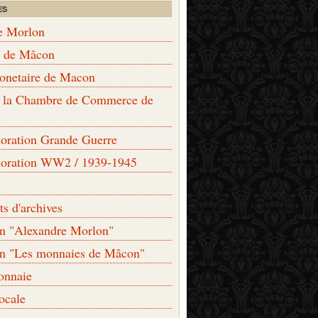
ES
e Morlon
s de Mâcon
monetaire de Macon
de la Chambre de Commerce de
ation Grande Guerre
ration WW2 / 1939-1945
s d'archives
on "Alexandre Morlon"
on "Les monnaies de Mâcon"
onnaie
locale