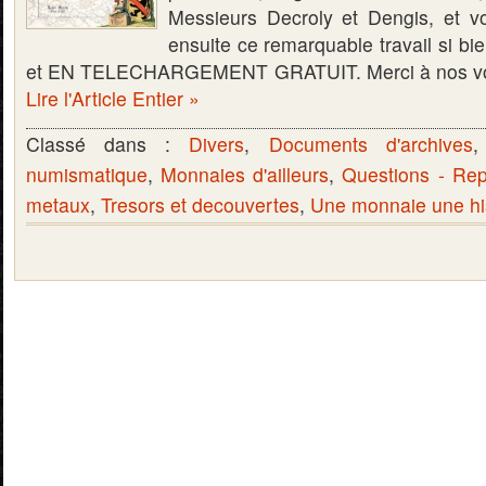
Messieurs Decroly et Dengis, et vo
ensuite ce remarquable travail si bie
et EN TELECHARGEMENT GRATUIT. Merci à nos voi
Lire l'Article Entier »
Classé dans :
Divers
,
Documents d'archives
numismatique
,
Monnaies d'ailleurs
,
Questions - Re
metaux
,
Tresors et decouvertes
,
Une monnaie une hi