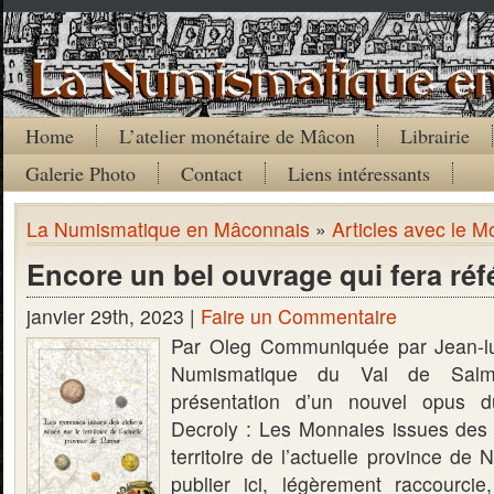
Home
L’atelier monétaire de Mâcon
Librairie
Galerie Photo
Contact
Liens intéressants
La Numismatique en Mâconnais
»
Articles avec le M
Encore un bel ouvrage qui fera ré
janvier 29th, 2023 |
Faire un Commentaire
Par Oleg Communiquée par Jean-l
Numismatique du Val de Salm
présentation d’un nouvel opus d
Decroly : Les Monnaies issues des a
territoire de l’actuelle province de
publier ici, légèrement raccourcie