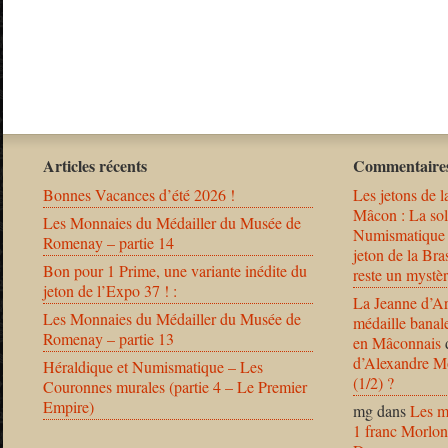
Articles récents
Commentaires
Bonnes Vacances d’été 2026 !
Les jetons de l
Mâcon : La solu
Les Monnaies du Médailler du Musée de
Numismatique
Romenay – partie 14
jeton de la B
Bon pour 1 Prime, une variante inédite du
reste un mystèr
jeton de l’Expo 37 ! :
La Jeanne d’Ar
Les Monnaies du Médailler du Musée de
médaille banal
Romenay – partie 13
en Mâconnais
d’Alexandre Mo
Héraldique et Numismatique – Les
(1/2) ?
Couronnes murales (partie 4 – Le Premier
Empire)
mg
dans
Les m
1 franc Morlon