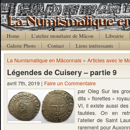
Home
L’atelier monétaire de Mâcon
Librairie
Galerie Photo
Contact
Liens intéressants
La Numismatique en Mâconnais
»
Articles avec le M
Légendes de Cuisery – partie 9
avril 7th, 2019 |
Faire un Commentaire
par Oleg Sur les gro
dits « florettes » roy
VI, il existe aussi de
fautées. On en ret
l’atelier de Saint Lau
rarement pour Auxonne