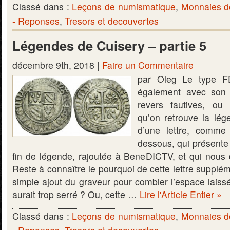
Classé dans :
Leçons de numismatique
,
Monnaies d
- Reponses
,
Tresors et decouvertes
Légendes de Cuisery – partie 5
décembre 9th, 2018 |
Faire un Commentaire
par Oleg Le type F
également avec son 
revers fautives, ou v
qu’on retrouve la lé
d’une lettre, comme 
dessous, qui présente
fin de légende, rajoutée à BeneDICTV, et qui nou
Reste à connaître le pourquoi de cette lettre suppléme
simple ajout du graveur pour combler l’espace laissé 
aurait trop serré ? Ou, cette …
Lire l'Article Entier »
Classé dans :
Leçons de numismatique
,
Monnaies d