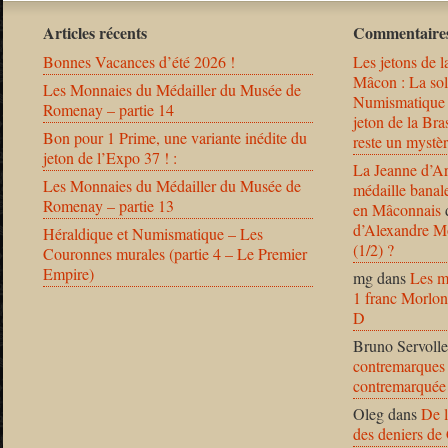
Articles récents
Commentaires
Bonnes Vacances d’été 2026 !
Les jetons de l
Mâcon : La solu
Les Monnaies du Médailler du Musée de
Numismatique
Romenay – partie 14
jeton de la B
Bon pour 1 Prime, une variante inédite du
reste un mystèr
jeton de l’Expo 37 ! :
La Jeanne d’Ar
Les Monnaies du Médailler du Musée de
médaille banal
Romenay – partie 13
en Mâconnais
d’Alexandre Mo
Héraldique et Numismatique – Les
(1/2) ?
Couronnes murales (partie 4 – Le Premier
Empire)
mg
dans
Les m
1 franc Morlon
D
Bruno Servolle
contremarques 
contremarquée
Oleg
dans
De l
des deniers de