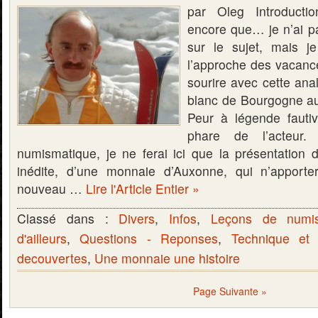
par Oleg Introducti
encore que… je n’ai pa
sur le sujet, mais je
l’approche des vacance
sourire avec cette ana
blanc de Bourgogne a
Peur à légende fautiv
phare de l’acteur.
numismatique, je ne ferai ici que la présentation 
inédite, d’une monnaie d’Auxonne, qui n’apporte
nouveau …
Lire l'Article Entier »
Classé dans :
Divers
,
Infos
,
Leçons de numis
d'ailleurs
,
Questions - Reponses
,
Technique et
decouvertes
,
Une monnaie une histoire
Page Suivante »