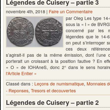
Légendes de Cuisery – partie 3
novembre 4th, 2018 |
Faire un Commentaire
par Oleg Les type 14-
sous la « I » de BVR
concerné par les 
légendes que le 14-6
on peut s’interroger s
ces deux référen
s’agirait-il pas de la même émission, dont l’une
porterait un croissant à la position fautive ? En effe
« O » de IOHAneS, donc 2° dans le sens horair
l'Article Entier »
Classé dans :
Leçons de numismatique
,
Monnaies d
- Reponses
,
Tresors et decouvertes
Légendes de Cuisery – partie 2