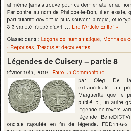
ai même jamais trouvé pour ce dernier atelier au no
Par contre au nom de Philippe-le-Bon, il en existe, 
particularité devient le plus souvent la règle, et le ty
3-3 variété frappé d‘avril …
Lire l'Article Entier »
Classé dans :
Leçons de numismatique
,
Monnaies d
- Reponses
,
Tresors et decouvertes
Légendes de Cuisery – partie 8
février 10th, 2019 |
Faire un Commentaire
par Oleg De la
extraordinaire au pr
Marguerite que le p
publié ici, un autre g
légende de revers vari
légende BeneDICTV
onciale rajoutée en fin de légende. FDD14-6-2 