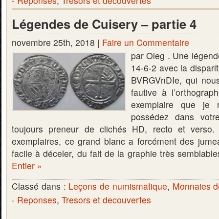
- Reponses
,
Tresors et decouvertes
Légendes de Cuisery – partie 4
novembre 25th, 2018 |
Faire un Commentaire
par Oleg . Une légende
14-6-2 avec la disparit
BVRGVnDIe, qui nous
fautive à l’orthogra
exemplaire que je 
possédez dans votre 
toujours preneur de clichés HD, recto et verso
exemplaires, ce grand blanc a forcément des jumeau
facile à déceler, du fait de la graphie très semblab
Entier »
Classé dans :
Leçons de numismatique
,
Monnaies d
- Reponses
,
Tresors et decouvertes