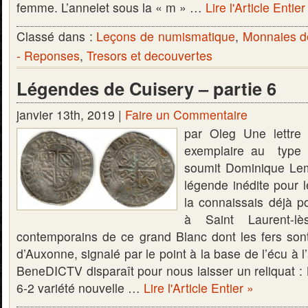
femme. L’annelet sous la « m » …
Lire l'Article Entier
Classé dans :
Leçons de numismatique
,
Monnaies d
- Reponses
,
Tresors et decouvertes
Légendes de Cuisery – partie 6
janvier 13th, 2019 |
Faire un Commentaire
par Oleg Une lettre
exemplaire au type
soumit Dominique Lem
légende inédite pour 
la connaissais déjà p
à Saint Laurent-lè
contemporains de ce grand Blanc dont les fers son
d’Auxonne, signalé par le point à la base de l’écu à l’
BeneDICTV disparaît pour nous laisser un reliquat
6-2 variété nouvelle …
Lire l'Article Entier »