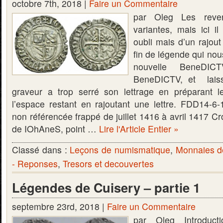
octobre 7th, 2018 |
Faire un Commentaire
par Oleg Les rever
variantes, mais ici i
oubli mais d’un rajout
fin de légende qui no
nouvelle BeneDI
BeneDICTV, et lais
graveur a trop serré son lettrage en préparant l
l’espace restant en rajoutant une lettre. FDD14-6-1
non référencée frappé de juillet 1416 à avril 1417 Cr
de IOhAneS, point …
Lire l'Article Entier »
Classé dans :
Leçons de numismatique
,
Monnaies d
- Reponses
,
Tresors et decouvertes
Légendes de Cuisery – partie 1
septembre 23rd, 2018 |
Faire un Commentaire
par Oleg Introduct