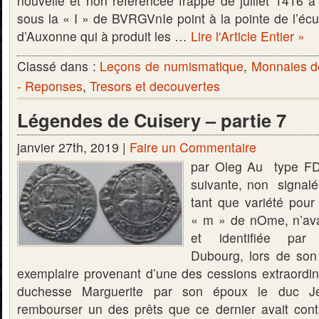
nouvelle et non référencée frappé de juillet 1416 à
sous la « I » de BVRGVnIe point à la pointe de l’éc
d’Auxonne qui à produit les …
Lire l'Article Entier »
Classé dans :
Leçons de numismatique
,
Monnaies d
- Reponses
,
Tresors et decouvertes
Légendes de Cuisery – partie 7
janvier 27th, 2019 |
Faire un Commentaire
par Oleg Au type FD
suivante, non signalé
tant que variété pour
« m » de nOme, n’ava
et identifiée par
Dubourg, lors de son 
exemplaire provenant d’une des cessions extraordin
duchesse Marguerite par son époux le duc Je
rembourser un des prêts que ce dernier avait con