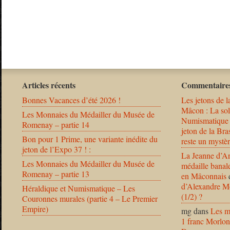
Articles récents
Commentaires
Bonnes Vacances d’été 2026 !
Les jetons de l
Mâcon : La solu
Les Monnaies du Médailler du Musée de
Numismatique
Romenay – partie 14
jeton de la B
Bon pour 1 Prime, une variante inédite du
reste un mystèr
jeton de l’Expo 37 ! :
La Jeanne d’Ar
Les Monnaies du Médailler du Musée de
médaille banal
Romenay – partie 13
en Mâconnais
d’Alexandre Mo
Héraldique et Numismatique – Les
(1/2) ?
Couronnes murales (partie 4 – Le Premier
Empire)
mg
dans
Les m
1 franc Morlon