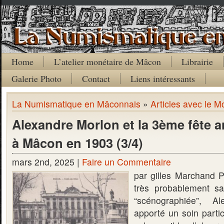
Home
L’atelier monétaire de Mâcon
Librairie
Galerie Photo
Contact
Liens intéressants
La Numismatique en Mâconnais
»
Articles avec le Mo
Alexandre Morlon et la 3ème fête an
à Mâcon en 1903 (3/4)
mars 2nd, 2025 |
Faire un Commentaire
par gilles Marchand P
très probablement sa
“scénographiée”, A
apporté un soin particu