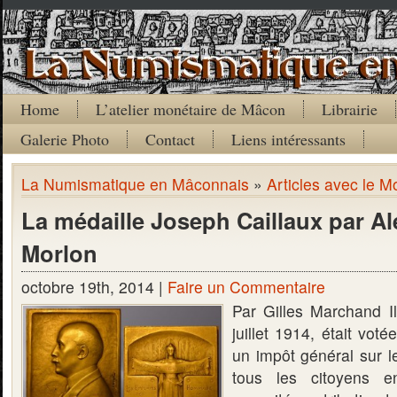
Home
L’atelier monétaire de Mâcon
Librairie
Galerie Photo
Contact
Liens intéressants
La Numismatique en Mâconnais
»
Articles avec le M
La médaille Joseph Caillaux par A
Morlon
octobre 19th, 2014 |
Faire un Commentaire
Par Gilles Marchand I
juillet 1914, était votée
un impôt général sur l
tous les citoyens e