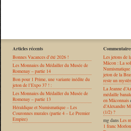
Articles récents
Commentaires
Bonnes Vacances d’été 2026 !
Les jetons de l
Mâcon : La solu
Les Monnaies du Médailler du Musée de
Numismatique
Romenay – partie 14
jeton de la B
Bon pour 1 Prime, une variante inédite du
reste un mystèr
jeton de l’Expo 37 ! :
La Jeanne d’Ar
Les Monnaies du Médailler du Musée de
médaille banal
Romenay – partie 13
en Mâconnais
d’Alexandre Mo
Héraldique et Numismatique – Les
(1/2) ?
Couronnes murales (partie 4 – Le Premier
Empire)
mg
dans
Les m
1 franc Morlon