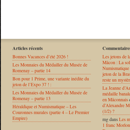
Articles récents
Commentaires
Bonnes Vacances d’été 2026 !
Les jetons de l
Mâcon : La solu
Les Monnaies du Médailler du Musée de
Numismatique
Romenay – partie 14
jeton de la B
Bon pour 1 Prime, une variante inédite du
reste un mystèr
jeton de l’Expo 37 ! :
La Jeanne d’Ar
Les Monnaies du Médailler du Musée de
médaille banal
Romenay – partie 13
en Mâconnais
d’Alexandre Mo
Héraldique et Numismatique – Les
(1/2) ?
Couronnes murales (partie 4 – Le Premier
Empire)
mg
dans
Les m
1 franc Morlon