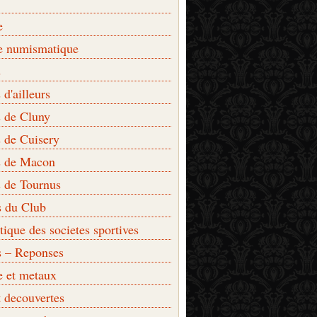
e
e numismatique
s
d'ailleurs
 de Cluny
 de Cuisery
 de Macon
 de Tournus
s du Club
que des societes sportives
s – Reponses
e et metaux
t decouvertes