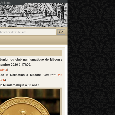
Articles
mmentaires
réunion du club numismatique de Mâcon :
ptembre 2026 à 17h00.
ntact
)
de la Collection à Mâcon:
(lien vers
les
2026
)
lub Numismatique a 50 ans !