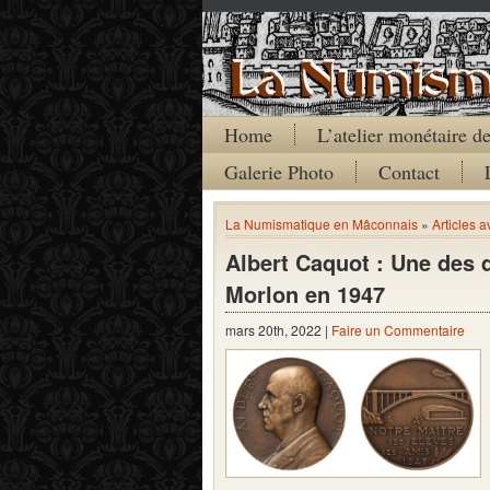
Home
L’atelier monétaire 
Galerie Photo
Contact
La Numismatique en Mâconnais
»
Articles a
Albert Caquot : Une des 
Morlon en 1947
mars 20th, 2022 |
Faire un Commentaire