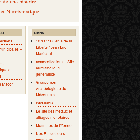
ie une histoire
 et Numismatique
IAT
LIENS
ections
10 francs Génie de la
Liberté / Jean Luc
municipales –
Maréchal
acmecollections – Site
nt
numismatique
ique du
généraliste
s
Groupement
e Mâcon
Archéologique du
Mâconnais
InfoNumis
Le site des métaux et
alliages monétaires
Monnaies de l'Yonne
Nos Rois et leurs
monnaies