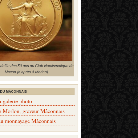
édaille des 50 ans du Club Numismatique de
Macon (d’après A Morlon)
 DU MÂCONNAIS
a galerie photo
e Morlon, graveur Mâconnais
 du monnayage Mâconnais