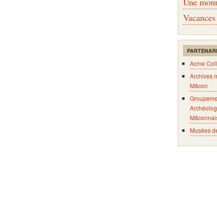
Une monna
Vacances
PARTENAR
Acme Coll
Archives 
Mâcon
Groupeme
Archéolog
Mâconnai
Musées d