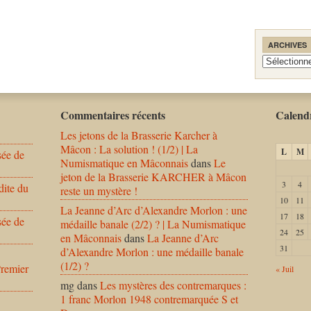
ARCHIVES
Archives
Commentaires récents
Calendr
Les jetons de la Brasserie Karcher à
Mâcon : La solution ! (1/2) | La
L
M
sée de
Numismatique en Mâconnais
dans
Le
jeton de la Brasserie KARCHER à Mâcon
3
4
dite du
reste un mystère !
10
11
La Jeanne d’Arc d’Alexandre Morlon : une
17
18
sée de
médaille banale (2/2) ? | La Numismatique
24
25
en Mâconnais
dans
La Jeanne d’Arc
31
d’Alexandre Morlon : une médaille banale
(1/2) ?
Premier
« Juil
mg
dans
Les mystères des contremarques :
1 franc Morlon 1948 contremarquée S et