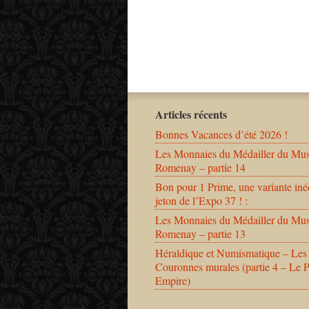
Articles récents
Bonnes Vacances d’été 2026 !
Les Monnaies du Médailler du Mu
Romenay – partie 14
Bon pour 1 Prime, une variante iné
jeton de l’Expo 37 ! :
Les Monnaies du Médailler du Mu
Romenay – partie 13
Héraldique et Numismatique – Les
Couronnes murales (partie 4 – Le 
Empire)