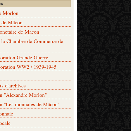
ES
e Morlon
s de Mâcon
monetaire de Macon
de la Chambre de Commerce de
ation Grande Guerre
ration WW2 / 1939-1945
s d'archives
on "Alexandre Morlon"
on "Les monnaies de Mâcon"
onnaie
locale