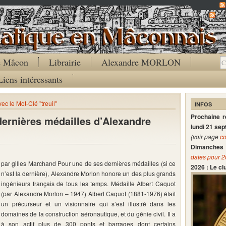
Co
de Mâcon
Librairie
Alexandre MORLON
Liens intéressants
vec le Mot-Clé "treuil"
INFOS
Prochaine 
dernières médailles d’Alexandre
lundi 21 se
(voir page
co
Dimanches 
dates pour 
par gilles Marchand Pour une de ses dernières médailles (si ce
2026 : Le c
n’est la dernière), Alexandre Morlon honore un des plus grands
ingénieurs français de tous les temps. Médaille Albert Caquot
(par Alexandre Morlon – 1947) Albert Caquot (1881-1976) était
un précurseur et un visionnaire qui s’est illustré dans les
domaines de la construction aéronautique, et du génie civil. Il a
à son actif plus de 300 ponts et barrages dont certains