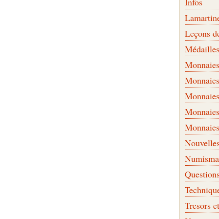
Infos
Lamartin
Leçons d
Médaille
Monnaies 
Monnaies
Monnaies
Monnaies
Monnaies
Nouvelle
Numismati
Question
Techniqu
Tresors e