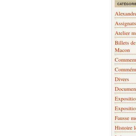
CATÉGORI
Alexandr
Assignat
Atelier 
Billets 
Macon
Commemor
Commémo
Divers
Document
Expositi
Expositi
Fausse m
Histoire 