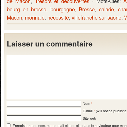
de Macon
,
Tresors et decouvertes
· Mots-Clés:
A
bourg en bresse
,
bourgogne
,
Bresse
,
calade
,
cha
Macon
,
monnaie
,
nécessité
,
villefranche sur saone
,
Laisser un commentaire
Nom
*
E-mail
*
(will not be publishe
Site web
Enregistrer mon nom, mon e-mail et mon site dans le navigateur pour mo