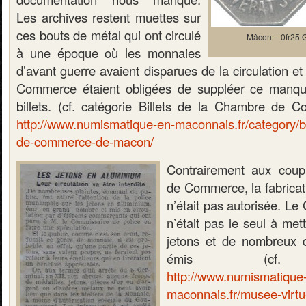
Les archives restent muettes sur
ces bouts de métal qui ont circulé
Mâcon – 0fr25 
à une époque où les monnaies
d’avant guerre avaient disparues de la circulation 
Commerce étaient obligées de suppléer ce manq
billets. (cf. catégorie Billets de la Chambre de
http://www.numismatique-en-maconnais.fr/category/bi
de-commerce-de-macon/
Contrairement aux cou
de Commerce, la fabrica
n’était pas autorisée. L
n’était pas le seul à met
jetons et de nombreux 
émis (cf. p
http://www.numismatique
maconnais.fr/musee-virtu