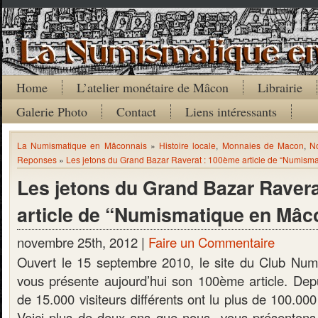
Home
L’atelier monétaire de Mâcon
Librairie
Galerie Photo
Contact
Liens intéressants
La Numismatique en Mâconnais
»
Histoire locale
,
Monnaies de Macon
,
N
Reponses
»
Les jetons du Grand Bazar Raverat : 100ème article de “Numisma
Les jetons du Grand Bazar Raver
article de “Numismatique en Mâc
novembre 25th, 2012 |
Faire un Commentaire
Ouvert le 15 septembre 2010, le site du Club Nu
vous présente aujourd’hui son 100ème article. Depu
de 15.000 visiteurs différents ont lu plus de 100.000
Voici plus de deux ans que nous vous présenton