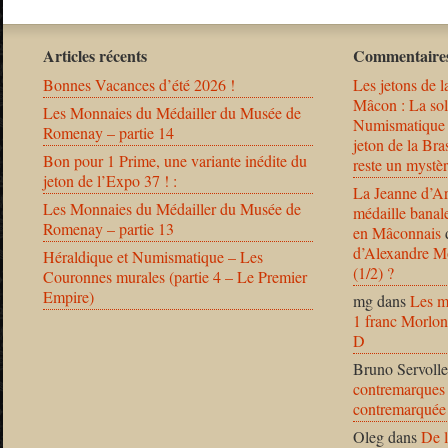
Articles récents
Commentaires
Bonnes Vacances d’été 2026 !
Les jetons de l
Mâcon : La solu
Les Monnaies du Médailler du Musée de
Numismatique
Romenay – partie 14
jeton de la B
Bon pour 1 Prime, une variante inédite du
reste un mystèr
jeton de l’Expo 37 ! :
La Jeanne d’Ar
Les Monnaies du Médailler du Musée de
médaille banal
Romenay – partie 13
en Mâconnais
d’Alexandre Mo
Héraldique et Numismatique – Les
(1/2) ?
Couronnes murales (partie 4 – Le Premier
Empire)
mg
dans
Les m
1 franc Morlon
D
Bruno Servolle
contremarques 
contremarquée
Oleg
dans
De l