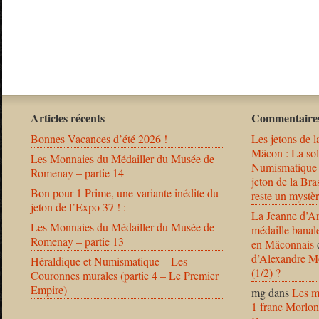
Articles récents
Commentaires
Bonnes Vacances d’été 2026 !
Les jetons de l
Mâcon : La solu
Les Monnaies du Médailler du Musée de
Numismatique
Romenay – partie 14
jeton de la B
Bon pour 1 Prime, une variante inédite du
reste un mystèr
jeton de l’Expo 37 ! :
La Jeanne d’Ar
Les Monnaies du Médailler du Musée de
médaille banal
Romenay – partie 13
en Mâconnais
d’Alexandre Mo
Héraldique et Numismatique – Les
(1/2) ?
Couronnes murales (partie 4 – Le Premier
Empire)
mg
dans
Les m
1 franc Morlon