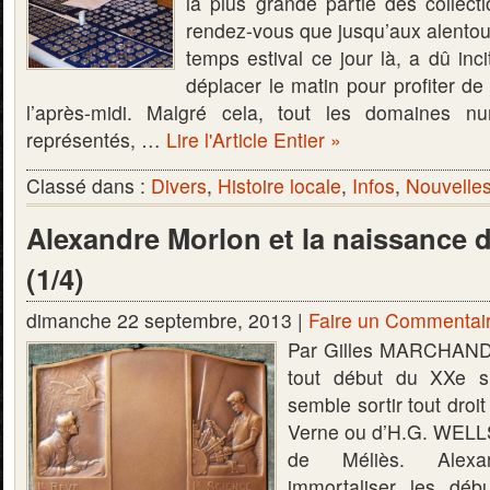
la plus grande partie des collect
rendez-vous que jusqu’aux alentou
temps estival ce jour là, a dû inci
déplacer le matin pour profiter de
l’après-midi. Malgré cela, tout les domaines nu
représentés, …
Lire l'Article Entier »
Classé dans :
Divers
,
Histoire locale
,
Infos
,
Nouvelle
Alexandre Morlon et la naissance de
(1/4)
dimanche 22 septembre, 2013 |
Faire un Commentai
Par Gilles MARCHAND 
tout début du XXe siè
semble sortir tout droi
Verne ou d’H.G. WELLS
de Méliès. Alex
immortaliser les débu