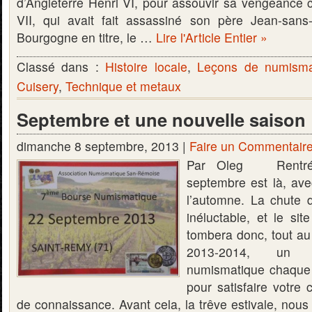
d’Angleterre Henri VI, pour assouvir sa vengeance c
VII, qui avait fait assassiné son père Jean-sans
Bourgogne en titre, le …
Lire l'Article Entier »
Classé dans :
Histoire locale
,
Leçons de numisma
Cuisery
,
Technique et metaux
Septembre et une nouvelle saison
dimanche 8 septembre, 2013 |
Faire un Commentair
Par Oleg Rentrée
septembre est là, av
l’automne. La chute d
inéluctable, et le sit
tombera donc, tout au
2013-2014, un n
numismatique chaque 
pour satisfaire votre c
de connaissance. Avant cela, la trêve estivale, nous