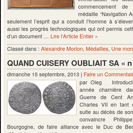
commencement de 
médaille “Navigation A
seulement l’esprit qui a conduit l’homme à s’élever
aussi les progrès technologiques qui ont permis cette
d’un document …
Lire l'Article Entier »
Classé dans :
Alexandre Morlon
,
Médailles
,
Une monn
QUAND CUISERY OUBLIAIT SA « n
dimanche 15 septembre, 2013 |
Faire un Commentai
par Oleg Introduct
année charnière dan
Guerre de Cent An
Charles VII en tant
suite au décès de son
convaincre Philip
Bourgogne, de faire alliance avec le Duc de Bed