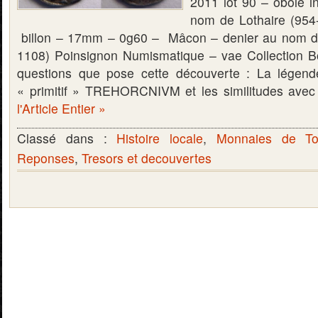
2011 lot 90 – obole i
nom de Lothaire (954-
billon – 17mm – 0g60 – Mâcon – denier au nom de 
1108) Poinsignon Numismatique – vae Collection B
questions que pose cette découverte : La légend
« primitif » TREHORCNIVM et les similitudes ave
l'Article Entier »
Classé dans :
Histoire locale
,
Monnaies de To
Reponses
,
Tresors et decouvertes