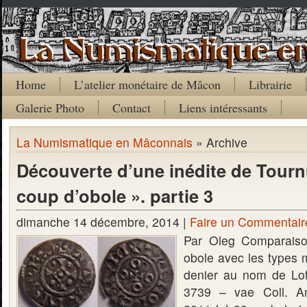
Home
L’atelier monétaire de Mâcon
Librairie
Galerie Photo
Contact
Liens intéressants
La Numismatique en Mâconnais
» Archive
Découverte d’une inédite de Tourn
coup d’obole ». partie 3
dimanche 14 décembre, 2014 |
Faire un Commentair
Par Oleg Comparaiso
obole avec les types
denier au nom de Lot
3739 – vae Coll. A