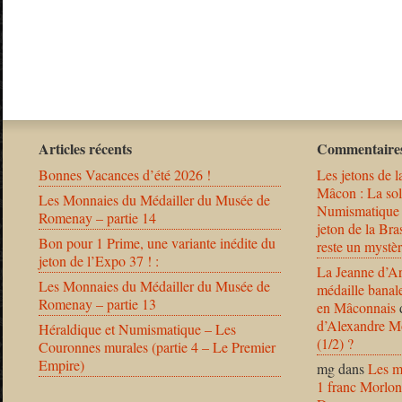
Articles récents
Commentaires
Bonnes Vacances d’été 2026 !
Les jetons de l
Mâcon : La solu
Les Monnaies du Médailler du Musée de
Numismatique
Romenay – partie 14
jeton de la B
Bon pour 1 Prime, une variante inédite du
reste un mystèr
jeton de l’Expo 37 ! :
La Jeanne d’Ar
Les Monnaies du Médailler du Musée de
médaille banal
Romenay – partie 13
en Mâconnais
d’Alexandre Mo
Héraldique et Numismatique – Les
(1/2) ?
Couronnes murales (partie 4 – Le Premier
Empire)
mg
dans
Les m
1 franc Morlon