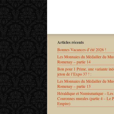
Articles récents
Bonnes Vacances d’été 2026 !
Les Monnaies du Médailler du Mu
Romenay – partie 14
Bon pour 1 Prime, une variante iné
jeton de l’Expo 37 ! :
Les Monnaies du Médailler du Mu
Romenay – partie 13
Héraldique et Numismatique – Les
Couronnes murales (partie 4 – Le 
Empire)