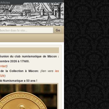
Articles
mmentaires
réunion du club numismatique de Mâcon :
ptembre 2026 à 17h00.
ntact
)
de la Collection à Mâcon:
(lien vers
les
2026
)
lub Numismatique a 50 ans !