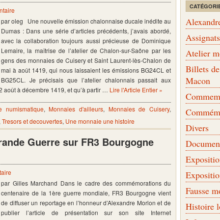
CATÉGORI
taire
Alexandr
par oleg Une nouvelle émission chalonnaise ducale inédite au
Dumas : Dans une série d’articles précédents, j’avais abordé,
Assignat
avec la collaboration toujours aussi précieuse de Dominique
Lemaire, la maîtrise de l’atelier de Chalon-sur-Saône par les
Atelier 
gens des monnaies de Cuisery et Saint Laurent-lès-Chalon de
Billets 
mai à août 1419, qui nous laissaient les émissions BG24CL et
Macon
BG25CL. Je précisais que l’atelier chalonnais passait aux
2 août à décembre 1419, et qu’à partir …
Lire l'Article Entier »
Commemor
e numismatique
,
Monnaies d'ailleurs
,
Monnaies de Cuisery
,
Commémo
,
Tresors et decouvertes
,
Une monnaie une histoire
Divers
Grande Guerre sur FR3 Bourgogne
Document
Expositi
aire
Expositi
par Gilles Marchand Dans le cadre des commémorations du
Fausse m
centenaire de la 1ère guerre mondiale, FR3 Bourgogne vient
de diffuser un reportage en l’honneur d’Alexandre Morlon et de
Histoire 
publier l’article de présentation sur son site Internet