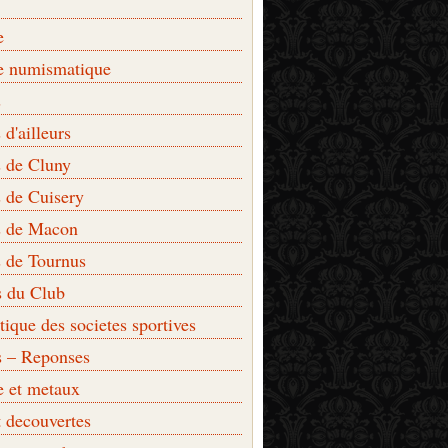
e
e numismatique
s
d'ailleurs
 de Cluny
 de Cuisery
 de Macon
 de Tournus
s du Club
que des societes sportives
s – Reponses
e et metaux
t decouvertes