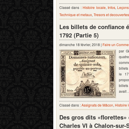
Classé dans :
Histoire locale
,
Infos
,
Leçons
Technique et metaux
,
Tresors et decouvertes
Les billets de confiance 
1792 (Partie 5)
dimanche 18 février, 2018 |
Faire un Commen
par G
quatre
commu
billet
le 17
propos
billet
avait
Classé dans :
Assignats de Mâcon
,
Histoire 
Des gros dits «florettes
Charles VI à Chalon-sur-