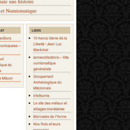
ie une histoire
 et Numismatique
IAT
LIENS
ections
10 francs Génie de la
Liberté / Jean Luc
municipales –
Maréchal
acmecollections – Site
nt
numismatique
ique du
généraliste
s
Groupement
e Mâcon
Archéologique du
Mâconnais
InfoNumis
Le site des métaux et
alliages monétaires
Monnaies de l'Yonne
Nos Rois et leurs
monnaies