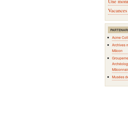
Une monna
Vacances
PARTENAR
Acme Coll
Archives 
Mâcon
Groupeme
Archéolog
Mâconnai
Musées d