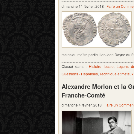
dimanche 11 février, 2018 |
Faire un Commen
mains du maître particulier Jean Dayne du 2
Classé dans :
Histoire locale
,
Leçons d
Questions - Reponses
,
Technique et metaux
Alexandre Morlon et la 
Franche-Comté
dimanche 4 février, 2018 |
Faire un Comment