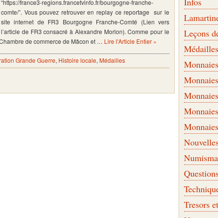
Infos
“https://france3-regions.francetvinfo.fr/bourgogne-franche-
comte/”. Vous pouvez retrouver en replay ce reportage sur le
Lamartin
site internet de FR3 Bourgogne Franche-Comté (Lien vers
l’article de FR3 consacré à Alexandre Morlon). Comme pour le
Leçons d
 la Chambre de commerce de Mâcon et …
Lire l'Article Entier »
Médaille
tion Grande Guerre
,
Histoire locale
,
Médailles
Monnaies 
Monnaies
Monnaies
Monnaies
Monnaies
Nouvelle
Numismati
Question
Techniqu
Tresors e