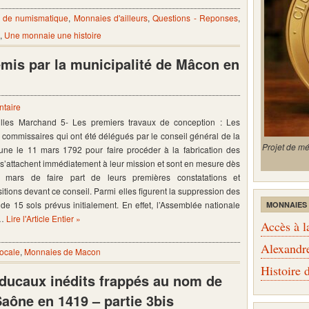
 de numismatique
,
Monnaies d'ailleurs
,
Questions - Reponses
,
,
Une monnaie une histoire
émis par la municipalité de Mâcon en
taire
illes Marchand 5- Les premiers travaux de conception : Les
 commissaires qui ont été délégués par le conseil général de la
Projet de m
ne le 11 mars 1792 pour faire procéder à la fabrication des
s s’attachent immédiatement à leur mission et sont en mesure dès
 mars de faire part de leurs premières constatations et
itions devant ce conseil. Parmi elles figurent la suppression des
s de 15 sols prévus initialement. En effet, l’Assemblée nationale
MONNAIES
 …
Lire l'Article Entier »
Accès à l
Alexandr
locale
,
Monnaies de Macon
Histoire
» ducaux inédits frappés au nom de
Saône en 1419 – partie 3bis