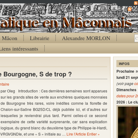
Co
de Mâcon
Librairie
Alexandre MORLON
Liens intéressants
INFOS
Prochaine 
e Bourgogne, S de trop ?
lundi 21 se
(voir page
co
taire
Dimanches 
par Oleg Introduction : Ces dernières semaines sont apparues
dates pour 
sur les grands sites de vente aux enchères quelques monnaies
2026 : Le c
de Bourgogne très rares, voire inédites comme la florette de
Chalon-sur-Saône BG25D/CL déjà publiée ici, et d’autres sur
lesquelles je reviendrai plus tard. Parmi celles-ci ce second
exemplaire de cette variété surprenante, car sans explication
logique, du grand blanc du deuxième type de Philippe-le-Hardi,
s BVRGVGNDIe, et une « S » initiale au …
Lire l'Article Entier »