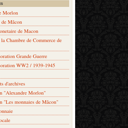
ES
e Morlon
s de Mâcon
monetaire de Macon
de la Chambre de Commerce de
ation Grande Guerre
ration WW2 / 1939-1945
s d'archives
on "Alexandre Morlon"
on "Les monnaies de Mâcon"
onnaie
locale