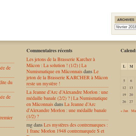
ARCHIVES
Archives
Commentaires récents
Calendr
Les jetons de la Brasserie Karcher à
Mâcon : La solution ! (1/2) | La
L
M
sée de
Numismatique en Mâconnais
dans
Le
jeton de la Brasserie KARCHER à Mâcon
5
6
dite du
reste un mystère !
12
13
La Jeanne d’Arc d’Alexandre Morlon : une
19
20
sée de
médaille banale (2/2) ? | La Numismatique
26
27
en Mâconnais
dans
La Jeanne d’Arc
d’Alexandre Morlon : une médaille banale
« Jan
Ma
(1/2) ?
Premier
mg
dans
Les mystères des contremarques :
1 franc Morlon 1948 contremarquée S et