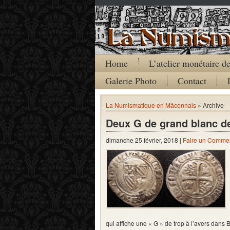
Home
L’atelier monétaire 
Galerie Photo
Contact
La Numismatique en Mâconnais
» Archive
Deux G de grand blanc d
dimanche 25 février, 2018 |
Faire un Commen
qui affiche une « G » de trop à l’avers dan