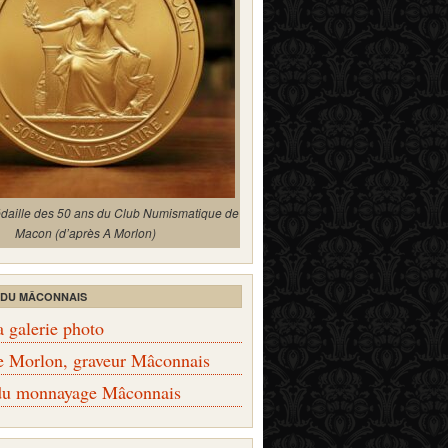
édaille des 50 ans du Club Numismatique de
Macon (d’après A Morlon)
 DU MÂCONNAIS
a galerie photo
e Morlon, graveur Mâconnais
 du monnayage Mâconnais