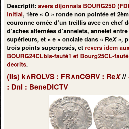
Descriptif:
avers dijonnais BOURG25D (FDD1
initial
, 1ère « O » ronde non pointée et 2è
couronne ornée d’un treillis avec en chef d
d’aches alternées d’annelets, annelet entre l
supérieurs, et « e » onciale dans «
R
e
X
», p
trois points superposés, et
revers idem aux
BOURG24CLbis-fauté1 et Bourg25CL-faut
decrits
.
(lis) k
∧
ROLVS :
FR∧nCΘ
RV :
R
e
X
//
:
D
n
I :
B
ene
DICTV