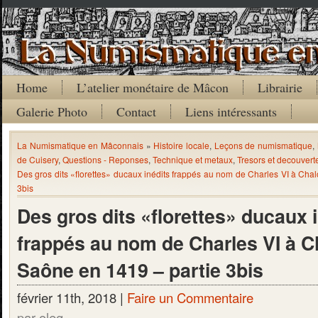
Home
L’atelier monétaire de Mâcon
Librairie
Galerie Photo
Contact
Liens intéressants
La Numismatique en Mâconnais
»
Histoire locale
,
Leçons de numismatique
,
de Cuisery
,
Questions - Reponses
,
Technique et metaux
,
Tresors et decouvert
Des gros dits «florettes» ducaux inédits frappés au nom de Charles VI à Cha
3bis
Des gros dits «florettes» ducaux 
frappés au nom de Charles VI à C
Saône en 1419 – partie 3bis
février 11th, 2018 |
Faire un Commentaire
par oleg