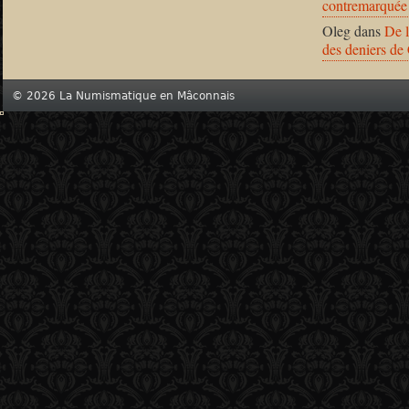
contremarquée
Oleg
dans
De l
des deniers de
© 2026 La Numismatique en Mâconnais