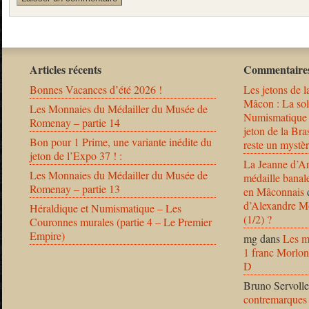
Articles récents
Commentaires
Bonnes Vacances d’été 2026 !
Les jetons de l
Mâcon : La solu
Les Monnaies du Médailler du Musée de
Numismatique
Romenay – partie 14
jeton de la B
Bon pour 1 Prime, une variante inédite du
reste un mystèr
jeton de l’Expo 37 ! :
La Jeanne d’Ar
Les Monnaies du Médailler du Musée de
médaille banal
Romenay – partie 13
en Mâconnais
d’Alexandre Mo
Héraldique et Numismatique – Les
(1/2) ?
Couronnes murales (partie 4 – Le Premier
Empire)
mg
dans
Les m
1 franc Morlon
D
Bruno Servolle
contremarques 