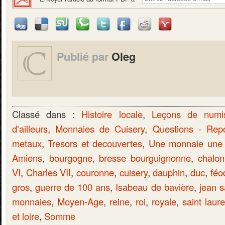
Publié par
Oleg
Classé dans :
Histoire locale
,
Leçons de numi
d'ailleurs
,
Monnaies de Cuisery
,
Questions - Rep
metaux
,
Tresors et decouvertes
,
Une monnaie une h
Amiens
,
bourgogne
,
bresse bourguignonne
,
chalo
VI
,
Charles VII
,
couronne
,
cuisery
,
dauphin
,
duc
,
féo
gros
,
guerre de 100 ans
,
Isabeau de bavière
,
jean s
monnaies
,
Moyen-Age
,
reine
,
roi
,
royale
,
saint laur
et loire
,
Somme