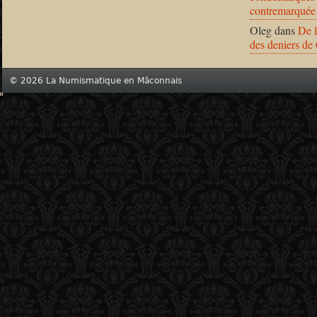
contremarquée
Oleg
dans
De l
des deniers de
© 2026 La Numismatique en Mâconnais