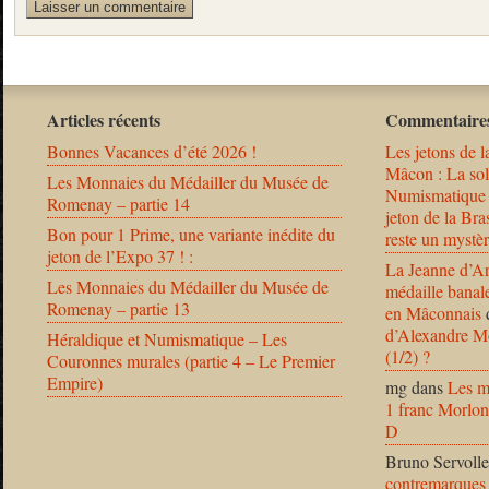
Articles récents
Commentaires
Bonnes Vacances d’été 2026 !
Les jetons de l
Mâcon : La solu
Les Monnaies du Médailler du Musée de
Numismatique
Romenay – partie 14
jeton de la B
Bon pour 1 Prime, une variante inédite du
reste un mystèr
jeton de l’Expo 37 ! :
La Jeanne d’Ar
Les Monnaies du Médailler du Musée de
médaille banal
Romenay – partie 13
en Mâconnais
d’Alexandre Mo
Héraldique et Numismatique – Les
(1/2) ?
Couronnes murales (partie 4 – Le Premier
Empire)
mg
dans
Les m
1 franc Morlon
D
Bruno Servolle
contremarques 