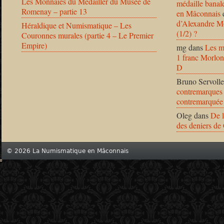
Les Monnaies du Médailler du Musée de
médaille banal
Romenay – partie 13
en Mâconnais
d’Alexandre Mo
Héraldique et Numismatique – Les
(1/2) ?
Couronnes murales (partie 4 – Le Premier
Empire)
mg
dans
Les m
1 franc Morlon
D
Bruno Servolle
contremarques 
contremarquée
Oleg
dans
De l
des deniers de
© 2026 La Numismatique en Mâconnais