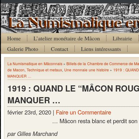
Home
L’atelier monétaire de Mâcon
Librairie
Galerie Photo
Contact
Liens intéressants
La Numismatique en Mâconnais
»
Billets de la Chambre de Commerce de M
de Macon
,
Technique et metaux
,
Une monnaie une histoire
»
1919 : QUAN
MANQUER …
1919 : QUAND LE “MÂCON ROUG
MANQUER …
février 23rd, 2020 |
Faire un Commentaire
… Mâcon resta blanc et perdit son a
par Gilles Marchand