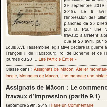
29 septembre 2019 
2019). Le 9 avri
l’impression des bill
planches de 25 bille
jour là. Pour une r
travaux s’arrêtent al
que le 20 avril, jour 
Louis XVI, l’assemblée législative déclare la guerre à
François II de Habsbourg, roi de Bohème et de Ho
journée du 20 …
Lire l'Article Entier »
Classé dans :
Assignats de Mâcon
,
Atelier monetai
locale
,
Monnaies de Macon
,
Une monnaie une histoi
Assignats de Mâcon : Le commen
travaux d’impression (partie 9.1)
septembre 29th, 2019 |
Faire un Commentaire