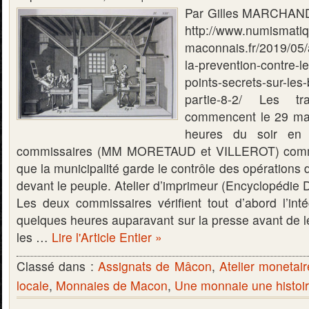
Par Gilles MARCHAND 
http://www.numismati
maconnais.fr/2019/05
la-prevention-contre-le
points-secrets-sur-les-
partie-8-2/ Les tr
commencent le 29 mar
heures du soir en
commissaires (MM MORETAUD et VILLEROT) comme 
que la municipalité garde le contrôle des opérations d
devant le peuple. Atelier d’imprimeur (Encyclopédie 
Les deux commissaires vérifient tout d’abord l’inté
quelques heures auparavant sur la presse avant de le 
les …
Lire l'Article Entier »
Classé dans :
Assignats de Mâcon
,
Atelier monetai
locale
,
Monnaies de Macon
,
Une monnaie une histoi