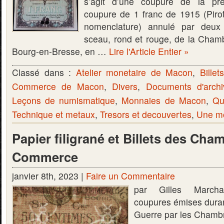
s’agit d’une coupure de la pr
coupure de 1 franc de 1915 (Pirot
nomenclature) annulé par deux 
sceau, rond et rouge, de la Cha
Bourg-en-Bresse, en …
Lire l'Article Entier »
Classé dans :
Atelier monetaire de Macon
,
Bille
Commerce de Macon
,
Divers
,
Documents d'archi
Leçons de numismatique
,
Monnaies de Macon
,
Qu
Technique et metaux
,
Tresors et decouvertes
,
Une mo
Papier filigrané et Billets des Cha
Commerce
janvier 8th, 2023 |
Faire un Commentaire
par Gilles Marcha
coupures émises duran
Guerre par les Cham