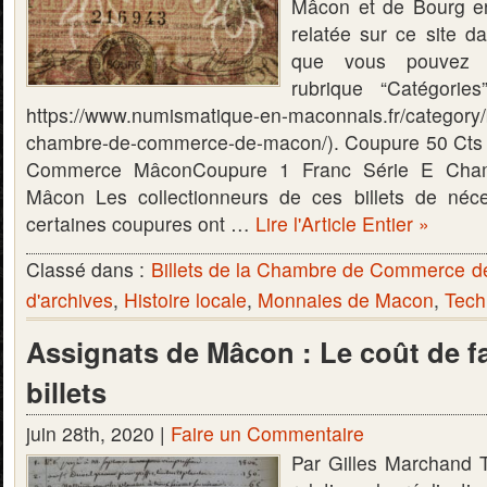
Mâcon et de Bourg e
relatée sur ce site da
que vous pouvez r
rubrique “Catégorie
https://www.numismatique-en-maconnais.fr/category/bi
chambre-de-commerce-de-macon/). Coupure 50 Cts
Commerce MâconCoupure 1 Franc Série E Ch
Mâcon Les collectionneurs de ces billets de néce
certaines coupures ont …
Lire l'Article Entier »
Classé dans :
Billets de la Chambre de Commerce 
d'archives
,
Histoire locale
,
Monnaies de Macon
,
Tech
Assignats de Mâcon : Le coût de f
billets
juin 28th, 2020 |
Faire un Commentaire
Par Gilles Marchand 