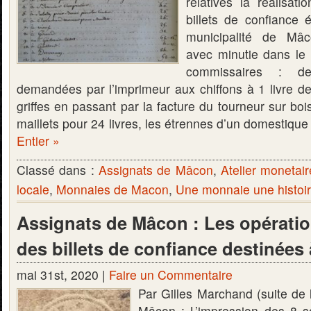
relatives la réalisat
billets de confiance
municipalité de Mâ
avec minutie dans le 
commissaires : d
demandées par l’imprimeur aux chiffons à 1 livre de
griffes en passant par la facture du tourneur sur bois
maillets pour 24 livres, les étrennes d’un domestiqu
Entier »
Classé dans :
Assignats de Mâcon
,
Atelier monetai
locale
,
Monnaies de Macon
,
Une monnaie une histoi
Assignats de Mâcon : Les opération
des billets de confiance destinées 
mai 31st, 2020 |
Faire un Commentaire
Par Gilles Marchand (suite de l
Mâcon : L’impression des 8 sol