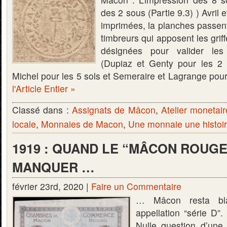
des 2 sous (Partie 9.3) ) Avril 
imprimées, la planches passent
timbreurs qui apposent les gri
désignées pour valider les 
(Dupiaz et Genty pour les 2
Michel pour les 5 sols et Semeraire et Lagrange pour
l'Article Entier »
Classé dans :
Assignats de Mâcon
,
Atelier monetai
locale
,
Monnaies de Macon
,
Une monnaie une histoi
1919 : QUAND LE “MÂCON ROUGE
MANQUER …
février 23rd, 2020 |
Faire un Commentaire
… Mâcon resta bla
appellation “série D”
Nulle question d’un