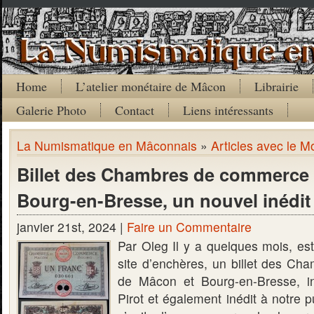
Home
L’atelier monétaire de Mâcon
Librairie
Galerie Photo
Contact
Liens intéressants
La Numismatique en Mâconnais
»
Articles avec le M
Billet des Chambres de commerce
Bourg-en-Bresse, un nouvel inédit
janvier 21st, 2024 |
Faire un Commentaire
Par Oleg Il y a quelques mois, es
site d’enchères, un billet des C
de Mâcon et Bourg-en-Bresse, in
Pirot et également inédit à notre p