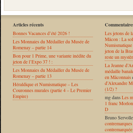
Articles récents
Commentaires
Bonnes Vacances d’été 2026 !
Les jetons de l
Mâcon : La solu
Les Monnaies du Médailler du Musée de
Numismatique
Romenay – partie 14
jeton de la B
Bon pour 1 Prime, une variante inédite du
reste un mystèr
jeton de l’Expo 37 ! :
La Jeanne d’Ar
Les Monnaies du Médailler du Musée de
médaille banal
Romenay – partie 13
en Mâconnais
d’Alexandre Mo
Héraldique et Numismatique – Les
(1/2) ?
Couronnes murales (partie 4 – Le Premier
Empire)
mg
dans
Les m
1 franc Morlon
D
Bruno Servolle
contremarques 
contremarquée