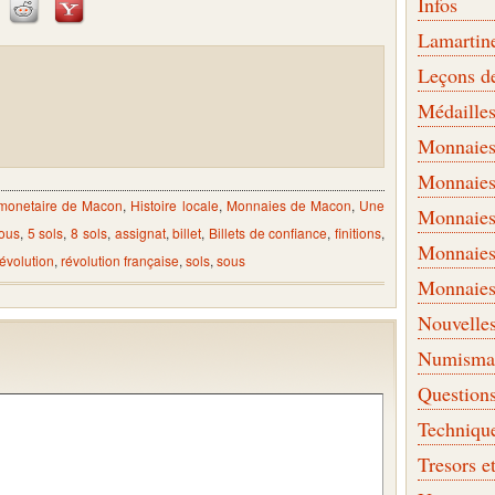
Infos
Lamartin
Leçons d
Médaille
Monnaies 
Monnaies
 monetaire de Macon
,
Histoire locale
,
Monnaies de Macon
,
Une
Monnaies
ous
,
5 sols
,
8 sols
,
assignat
,
billet
,
Billets de confiance
,
finitions
,
Monnaies
révolution
,
révolution française
,
sols
,
sous
Monnaies
Nouvelle
Numismati
Question
Techniqu
Tresors e