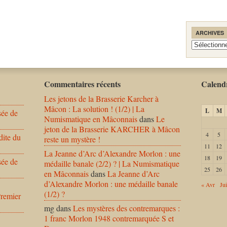
ARCHIVES
Archives
Commentaires récents
Calendr
Les jetons de la Brasserie Karcher à
Mâcon : La solution ! (1/2) | La
L
M
sée de
Numismatique en Mâconnais
dans
Le
jeton de la Brasserie KARCHER à Mâcon
4
5
dite du
reste un mystère !
11
12
La Jeanne d’Arc d’Alexandre Morlon : une
18
19
sée de
médaille banale (2/2) ? | La Numismatique
25
26
en Mâconnais
dans
La Jeanne d’Arc
d’Alexandre Morlon : une médaille banale
« Avr
Ju
(1/2) ?
Premier
mg
dans
Les mystères des contremarques :
1 franc Morlon 1948 contremarquée S et