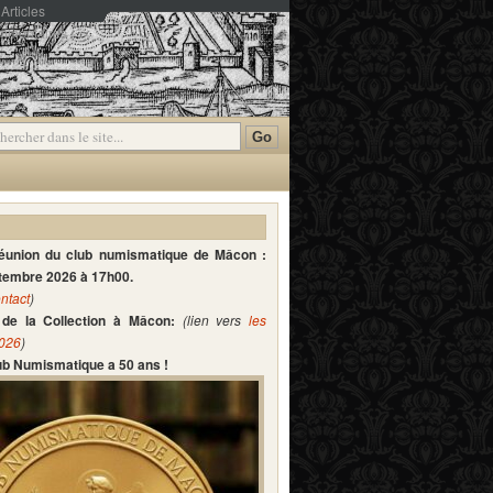
Articles
mmentaires
réunion du club numismatique de Mâcon :
ptembre 2026 à 17h00.
ntact
)
de la Collection à Mâcon:
(lien vers
les
2026
)
lub Numismatique a 50 ans !