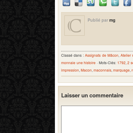
Publié par
mg
Classé dans :
Assignats de Mâcon
,
Atelier
monnaie une histoire
· Mots-Clés:
1792
,
2 s
impression
,
Macon
,
maconnais
,
marquage
,
Laisser un commentaire