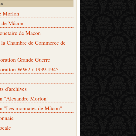
ES
e Morlon
s de Mâcon
monetaire de Macon
de la Chambre de Commerce de
ation Grande Guerre
ration WW2 / 1939-1945
s d'archives
on "Alexandre Morlon"
on "Les monnaies de Mâcon"
onnaie
locale