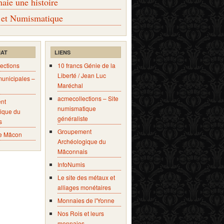
ie une histoire
 et Numismatique
IAT
LIENS
ections
10 francs Génie de la
Liberté / Jean Luc
municipales –
Maréchal
acmecollections – Site
nt
numismatique
ique du
généraliste
s
Groupement
e Mâcon
Archéologique du
Mâconnais
InfoNumis
Le site des métaux et
alliages monétaires
Monnaies de l'Yonne
Nos Rois et leurs
monnaies