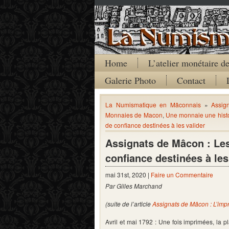
Home
L’atelier monétaire 
Galerie Photo
Contact
La Numismatique en Mâconnais
»
Assig
Monnaies de Macon
,
Une monnaie une hist
de confiance destinées à les valider
Assignats de Mâcon : Les 
confiance destinées à les
mai 31st, 2020 |
Faire un Commentaire
Par Gilles Marchand
(suite de l’article
Assignats de Mâcon : L’impre
Avril et mai 1792 : Une fois imprimées, la 