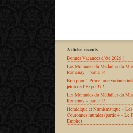
Articles récents
Bonnes Vacances d’été 2026 !
Les Monnaies du Médailler du Mu
Romenay – partie 14
Bon pour 1 Prime, une variante iné
jeton de l’Expo 37 ! :
Les Monnaies du Médailler du Mu
Romenay – partie 13
Héraldique et Numismatique – Les
Couronnes murales (partie 4 – Le 
Empire)