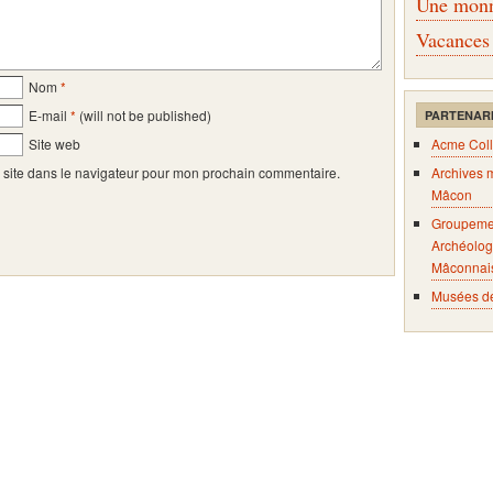
Une monna
Vacances
Nom
*
E-mail
*
(will not be published)
PARTENAR
Site web
Acme Coll
 site dans le navigateur pour mon prochain commentaire.
Archives 
Mâcon
Groupeme
Archéolog
Mâconnai
Musées d