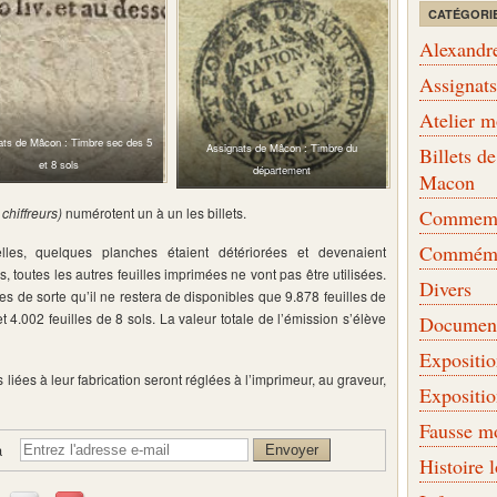
CATÉGORI
Alexandr
Assignat
Atelier 
ats de Mâcon : Timbre sec des 5
Assignats de Mâcon : Timbre du
Billets 
et 8 sols
département
Macon
 chiffreurs)
numérotent un à un les billets.
Commemor
Commémo
lles, quelques planches étaient détériorées et devenaient
rs, toutes les autres feuilles imprimées ne vont pas être utilisées.
Divers
es de sorte qu’il ne restera de disponibles que 9.878 feuilles de
 et 4.002 feuilles de 8 sols. La valeur totale de l’émission s’élève
Document
Expositi
 liées à leur fabrication seront réglées à l’imprimeur, au graveur,
Expositi
Fausse m
à
Histoire 