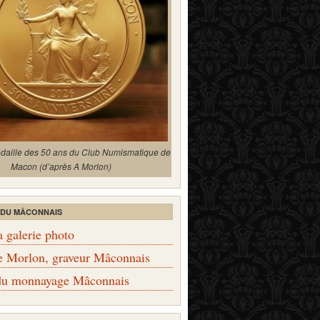
édaille des 50 ans du Club Numismatique de
Macon (d’après A Morlon)
 DU MÂCONNAIS
a galerie photo
e Morlon, graveur Mâconnais
 du monnayage Mâconnais