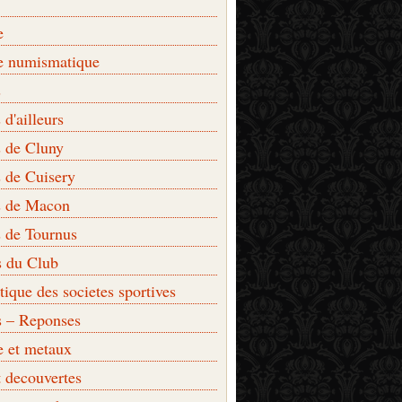
e
e numismatique
s
d'ailleurs
 de Cluny
 de Cuisery
 de Macon
 de Tournus
s du Club
que des societes sportives
s – Reponses
e et metaux
t decouvertes