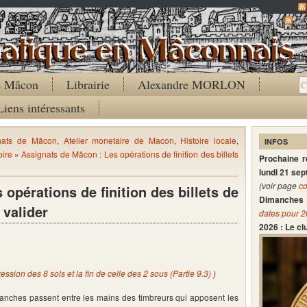
Co
de Mâcon
Librairie
Alexandre MORLON
Liens intéressants
nats de Mâcon
,
Atelier monetaire de Macon
,
Histoire locale
,
INFOS
oire
»
Assignats de Mâcon : Les opérations de finition des billets
Prochaine 
lundi 21 se
(voir page
co
opérations de finition des billets de
Dimanches 
 valider
dates pour 
2026 : Le c
ssion des 8 sols et la fin de celle des 2 sous (Partie 9.3)
)
planches passent entre les mains des timbreurs qui apposent les