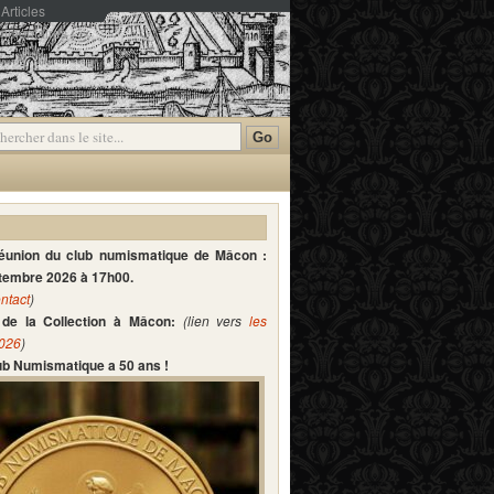
Articles
mmentaires
réunion du club numismatique de Mâcon :
ptembre 2026 à 17h00.
ntact
)
de la Collection à Mâcon:
(lien vers
les
2026
)
lub Numismatique a 50 ans !