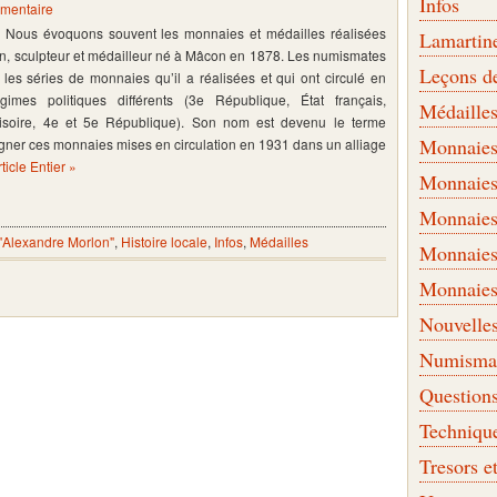
Infos
mentaire
d Nous évoquons souvent les monnaies et médailles réalisées
Lamartin
n, sculpteur et médailleur né à Mâcon en 1878. Les numismates
Leçons d
 les séries de monnaies qu’il a réalisées et qui ont circulé en
mes politiques différents (3e République, État français,
Médaille
soire, 4e et 5e République). Son nom est devenu le terme
Monnaies 
gner ces monnaies mises en circulation en 1931 dans un alliage
rticle Entier »
Monnaies
Monnaies
 "Alexandre Morlon"
,
Histoire locale
,
Infos
,
Médailles
Monnaies
Monnaies
Nouvelle
Numismati
Question
Techniqu
Tresors e