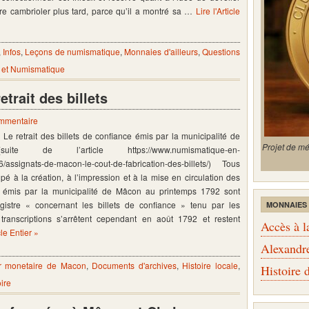
être cambrioler plus tard, parce qu’il a montré sa …
Lire l'Article
,
Infos
,
Leçons de numismatique
,
Monnaies d'ailleurs
,
Questions
 et Numismatique
trait des billets
ommentaire
Le retrait des billets de confiance émis par la municipalité de
Projet de m
e de l’article https://www.numismatique-en-
6/assignats-de-macon-le-cout-de-fabrication-des-billets/) Tous
cipé à la création, à l’impression et à la mise en circulation des
ce émis par la municipalité de Mâcon au printemps 1792 sont
gistre « concernant les billets de confiance » tenu par les
MONNAIES
transcriptions s’arrêtent cependant en août 1792 et restent
Accès à l
cle Entier »
Alexandr
er monetaire de Macon
,
Documents d'archives
,
Histoire locale
,
Histoire
ire