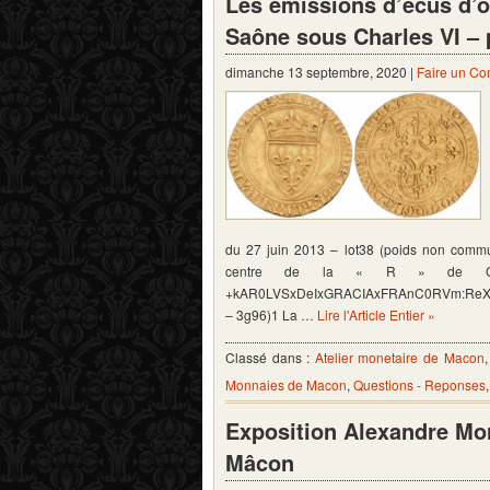
Les émissions d’écus d’o
Saône sous Charles VI – 
dimanche 13 septembre, 2020 |
Faire un C
du 27 juin 2013 – lot38 (poids non commun
centre de la « R » de GRAC
+kAR0LVSxDeIxGRACIAxFRAnC0RVm:ReX +X
– 3g96)1 La …
Lire l'Article Entier »
Classé dans :
Atelier monetaire de Macon
Monnaies de Macon
,
Questions - Reponses
Exposition Alexandre Mor
Mâcon