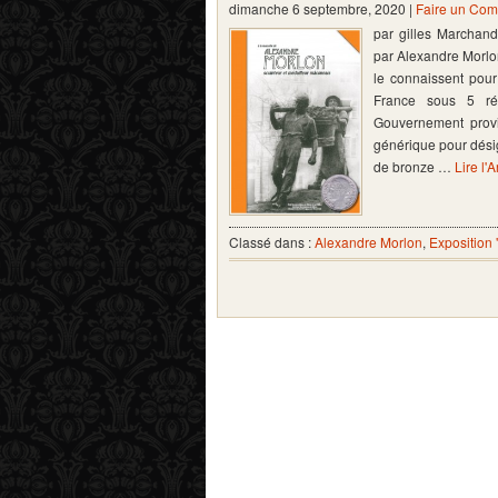
dimanche 6 septembre, 2020 |
Faire un Com
par gilles Marchan
par Alexandre Morlo
le connaissent pour
France sous 5 régi
Gouvernement provi
générique pour dési
de bronze …
Lire l'A
Classé dans :
Alexandre Morlon
,
Exposition