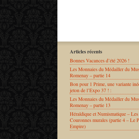
Articles récents
Bonnes Vacances d’été 2026 !
Les Monnaies du Médailler du Mu
Romenay – partie 14
Bon pour 1 Prime, une variante iné
jeton de l’Expo 37 ! :
Les Monnaies du Médailler du Mu
Romenay – partie 13
Héraldique et Numismatique – Les
Couronnes murales (partie 4 – Le 
Empire)