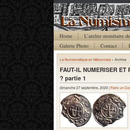
Home
L’atelier monétaire 
Galerie Photo
Contact
La Numismatique en Mâconnais
» Archive
FAUT-IL NUMERISER ET
? partie 1
dimanche 27 septembre, 2020 |
Faire un C