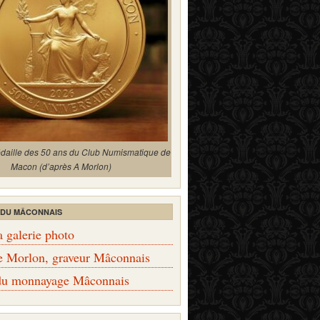
édaille des 50 ans du Club Numismatique de
Macon (d’après A Morlon)
 DU MÂCONNAIS
a galerie photo
e Morlon, graveur Mâconnais
 du monnayage Mâconnais