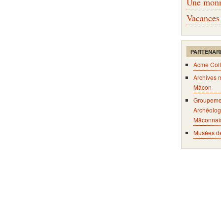
Une monna
Vacances
PARTENAR
Acme Coll
Archives 
Mâcon
Groupeme
Archéolog
Mâconnai
Musées d