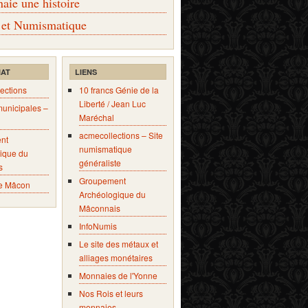
ie une histoire
 et Numismatique
IAT
LIENS
ections
10 francs Génie de la
Liberté / Jean Luc
municipales –
Maréchal
acmecollections – Site
nt
numismatique
ique du
généraliste
s
Groupement
e Mâcon
Archéologique du
Mâconnais
InfoNumis
Le site des métaux et
alliages monétaires
Monnaies de l'Yonne
Nos Rois et leurs
monnaies