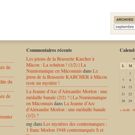
ARCHIVES
Archives
Commentaires récents
Calendr
Les jetons de la Brasserie Karcher à
s
Mâcon : La solution ! (1/2) | La
L
M
sée de
Numismatique en Mâconnais
dans
Le
1
jeton de la Brasserie KARCHER à Mâcon
7
8
dite du
reste un mystère !
14
15
La Jeanne d’Arc d’Alexandre Morlon : une
21
22
sée de
médaille banale (2/2) ? | La Numismatique
28
29
en Mâconnais
dans
La Jeanne d’Arc
d’Alexandre Morlon : une médaille banale
« Août
O
(1/2) ?
Premier
mg
dans
Les mystères des contremarques :
1 franc Morlon 1948 contremarquée S et