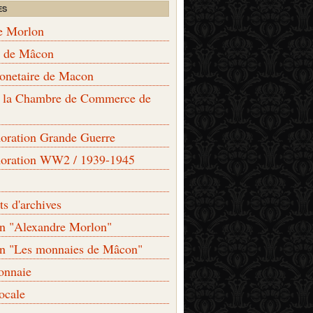
ES
e Morlon
s de Mâcon
monetaire de Macon
de la Chambre de Commerce de
ation Grande Guerre
ration WW2 / 1939-1945
s d'archives
on "Alexandre Morlon"
on "Les monnaies de Mâcon"
onnaie
locale