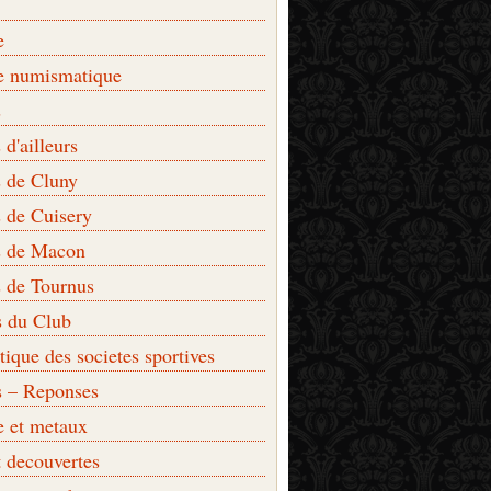
e
e numismatique
s
d'ailleurs
 de Cluny
 de Cuisery
 de Macon
 de Tournus
s du Club
que des societes sportives
s – Reponses
e et metaux
t decouvertes