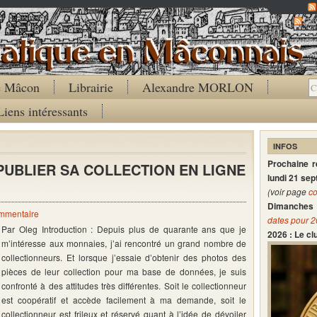
Co
de Mâcon
Librairie
Alexandre MORLON
Liens intéressants
INFOS
Prochaine 
 PUBLIER SA COLLECTION EN LIGNE
lundi 21 se
(voir page
co
Dimanches 
ommentaire
dates pour 
Par Oleg Introduction : Depuis plus de quarante ans que je
2026 : Le c
m’intéresse aux monnaies, j’ai rencontré un grand nombre de
collectionneurs. Et lorsque j’essaie d’obtenir des photos des
pièces de leur collection pour ma base de données, je suis
confronté à des attitudes très différentes. Soit le collectionneur
est coopératif et accède facilement à ma demande, soit le
collectionneur est frileux et réservé quant à l’idée de dévoiler