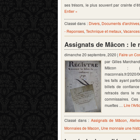
ses trésors, le plus souvent par crainte d’
Entier »
Classé dans :
Divers
,
Documents d'archives
- Reponses
,
Technique et metaux
,
Vacances
Assignats de Mâcon : le re
dimanche 20 septembre, 2020 |
Faire un C
par Gilles Marchand 
Mâcon : (suit
maconnais.fr/2020/0
les faits ayant parti
billets de confian
retracés dans le re
commissaires. Ces 
muettes …
Lire l'Arti
Classé dans :
Assignats de Mâcon
,
Ateli
Monnaies de Macon
,
Une monnaie une histo