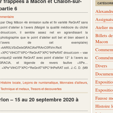
r frappées à Mâcon et Chalon-sur-
CATÉGORI
partie 6
Alexandr
ommentaire
Assignat
par Oleg Mâcon 4è émission suite et fin variété ReGnAT sans
Atelier 
point d’atelier à l’avers (Malgré la qualité médiocre du cliché
drouot.com, il semble assez net en agrandissant la
Billets 
photographie que le point d’atelier soit bel et bien absent à
Macon
l’avers de cet exemplaire)
+kAR0LVSxDeIxGRACIAxFRAnC0RVm:ReX
Commemor
+XPC*VIHCIT*XPC•*ReGnAT*XPC*IHPeRAT drouot.com – vae
Commémo
iqué)2 variété ReGnAT avec point d’atelier 12° à l’avers au
IA, et légende de revers fautive +XPe…
Divers
Pe*VIHCIT*XPC•*ReGnAT*XPC*IHPeRAT coll. J.-C. D. (M9
Document
Expositi
,
Histoire locale
,
Leçons de numismatique
,
Monnaies d'ailleurs
,
,
Technique et metaux
,
Tresors et decouvertes
Expositi
Fausse m
lon – 15 au 20 septembre 2020 à
Histoire 