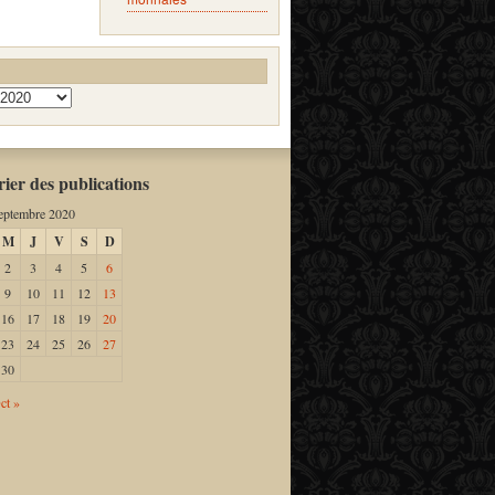
ier des publications
eptembre 2020
M
J
V
S
D
2
3
4
5
6
9
10
11
12
13
16
17
18
19
20
23
24
25
26
27
30
ct »