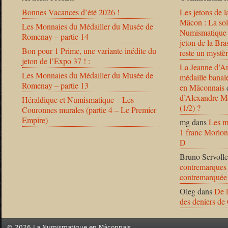
Bonnes Vacances d’été 2026 !
Les jetons de l
Mâcon : La solu
Les Monnaies du Médailler du Musée de
Numismatique
Romenay – partie 14
jeton de la B
Bon pour 1 Prime, une variante inédite du
reste un mystèr
jeton de l’Expo 37 ! :
La Jeanne d’Ar
Les Monnaies du Médailler du Musée de
médaille banal
Romenay – partie 13
en Mâconnais
d’Alexandre Mo
Héraldique et Numismatique – Les
(1/2) ?
Couronnes murales (partie 4 – Le Premier
Empire)
mg
dans
Les m
1 franc Morlon
D
Bruno Servolle
contremarques 
contremarquée
Oleg
dans
De l
des deniers de
© 2026 La Numismatique en Mâconnais