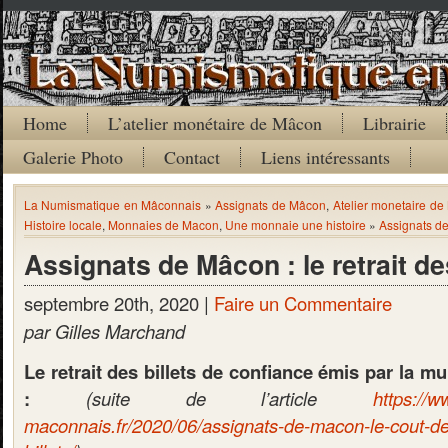
Home
L’atelier monétaire de Mâcon
Librairie
Galerie Photo
Contact
Liens intéressants
La Numismatique en Mâconnais
»
Assignats de Mâcon
,
Atelier monetaire d
Histoire locale
,
Monnaies de Macon
,
Une monnaie une histoire
»
Assignats de 
Assignats de Mâcon : le retrait des
septembre 20th, 2020 |
Faire un Commentaire
par Gilles Marchand
Le retrait des billets de confiance émis par la m
:
(suite de l’article
https://
maconnais.fr/2020/06/assignats-de-macon-le-cout-de-