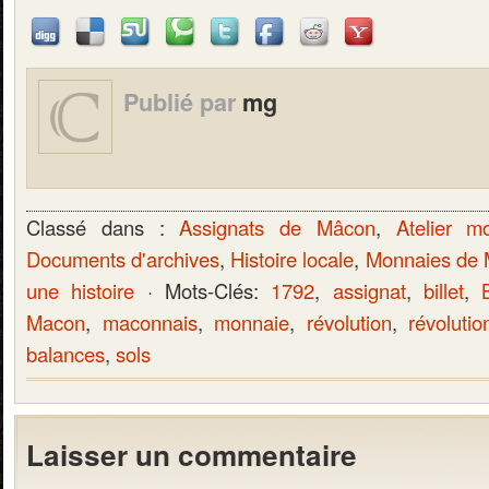
Publié par
mg
Classé dans :
Assignats de Mâcon
,
Atelier m
Documents d'archives
,
Histoire locale
,
Monnaies de
une histoire
· Mots-Clés:
1792
,
assignat
,
billet
,
Macon
,
maconnais
,
monnaie
,
révolution
,
révolutio
balances
,
sols
Laisser un commentaire